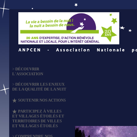
>
DÉCOUVRIR
L'ASSOCIATION
>
DÉCOUVRIR LES ENJEUX
DE LA QUALITÉ DE LA NUIT
SOUTENIR NOS ACTIONS
PARTICIPEZ À VILLES
ET VILLAGES ÉTOILÉS ET
TERRITOIRES DE VILLES
ET VILLAGES ÉTOILÉS
>
COMPRENDRE NOS