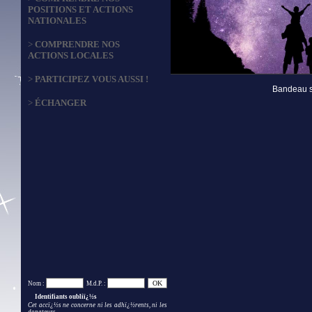
POSITIONS ET ACTIONS
NATIONALES
>
COMPRENDRE NOS
ACTIONS LOCALES
>
PARTICIPEZ VOUS AUSSI !
Bandeau s
>
ÉCHANGER
Nom :
M.d.P. :
Identifiants oubliï¿½s
Cet accï¿½s ne concerne ni les adhï¿½rents, ni les