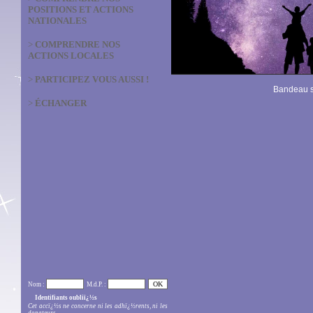
POSITIONS ET ACTIONS
NATIONALES
>
COMPRENDRE NOS
ACTIONS LOCALES
>
PARTICIPEZ VOUS AUSSI !
Bandeau s
>
ÉCHANGER
Nom :
M.d.P. :
Identifiants oubliï¿½s
Cet accï¿½s ne concerne ni les adhï¿½rents, ni les