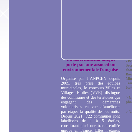
dip
renouveler et améliorer celui qui
indi
a leur a été remis en 2017,
peuvent répondre à compter de
>
R
ce 12 juin au questionnaire mis à
Bér
disposition sur le site Internet de
Secr
l’ANPCEN.
Des territoires
char
pourront également candidater,
Biod
l’objectif étant d’encourager des
Mini
participations collectives de
Tra
communes dans différents
Eco
territoires.
>
In
Un label national unique
- B
porté par une association
Secr
environnementale française
char
Biod
Organisé par l’ANPCEN depuis
Mini
2009, très prisé des équipes
Tra
éco
municipales, le concours Villes et
Villages Etoilés (VVE) distingue
des communes et des territoires qui
>
Ga
engagent des démarches
pho
volontaristes en vue d’améliorer
par étapes la qualité de nos nuits.
>
No
Depuis 2021, 722 communes sont
labellisées de 1 à 5 étoiles,
constituant ainsi une trame étoilée
unique en France. Elles n’étaient