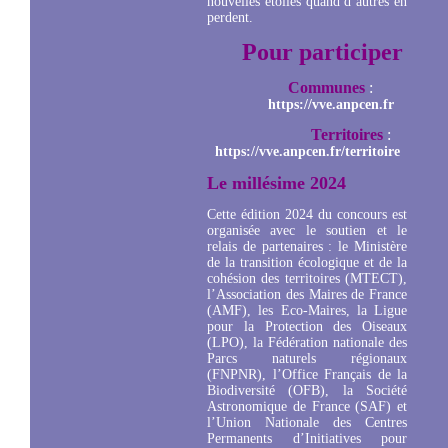
nouvelles étoiles quand d’autres en
perdent.
Pour participer
Communes
:
https://vve.anpcen.fr
Territoires
:
https://vve.anpcen.fr/territoire
Le millésime 2024
Cette édition 2024 du concours est
organisée avec le soutien et le
relais de partenaires : le Ministère
de la transition écologique et de la
cohésion des territoires (MTECT),
l’Association des Maires de France
(AMF), les Eco-Maires, la Ligue
pour la Protection des Oiseaux
(LPO), la Fédération nationale des
Parcs naturels régionaux
(FNPNR), l’Office Français de la
Biodiversité (OFB), la Société
Astronomique de France (SAF) et
l’Union Nationale des Centres
Permanents d’Initiatives pour