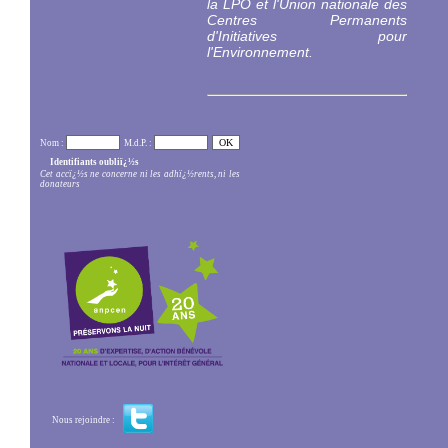
la LPO et l'Union nationale des
Centres Permanents
d'Initiatives pour
l'Environnement.
Nom :
M.d.P. :
Identifiants oubliï¿½s
Cet accï¿½s ne concerne ni les adhï¿½rents, ni les
donateurs
Nous rejoindre :