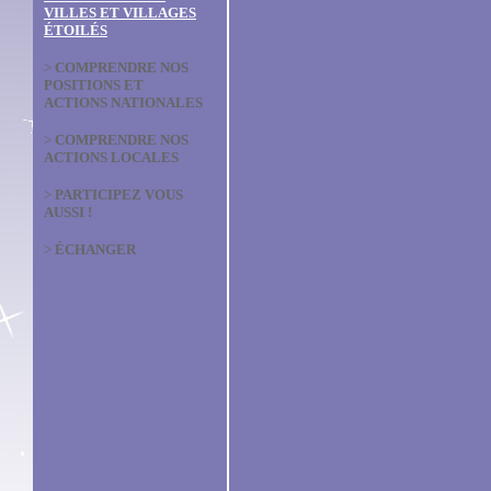
not
citoyens et pour la
VILLES ET VILLAGES
biodiversité, l'environnement
ÉTOILÉS
>
Pa
Edi
>
COMPRENDRE NOS
POSITIONS ET
>
(V
ACTIONS NATIONALES
Ale
parl
>
COMPRENDRE NOS
vill
ACTIONS LOCALES
>
(V
>
PARTICIPEZ VOUS
Tém
AUSSI !
d'él
com
labe
>
ÉCHANGER
>
Ré
l'éd
Juin 2024
202
L’Association Nationale pour la
>
Ca
Protection du Ciel et de
labe
l’Environnement Nocturnes
(ANPCEN) lance la nouvelle
>
Bi
édition du concours « Villes et
sur
Villages Etoilés ». Les communes
souhaitant déposer leur
>
P
candidature pour décrocher le
sign
label de 1 à 5 étoiles, ou