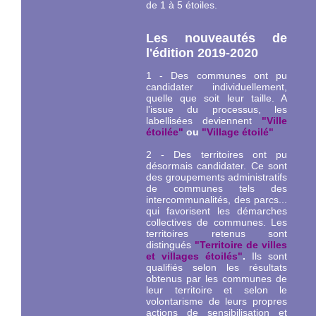
de 1 à 5 étoiles.
Les nouveautés de
l'édition 2019-2020
1 - Des communes ont pu
candidater individuellement,
quelle que soit leur taille. A
l'issue du processus, les
labellisées deviennent
"Ville
étoilée"
ou
"Village étoilé"
2 - Des territoires ont pu
désormais candidater. Ce sont
des groupements administratifs
de communes tels des
intercommunalités, des parcs...
qui favorisent les démarches
collectives de communes. Les
territoires retenus sont
distingués
"Territoire de villes
et villages étoilés"
.
Ils sont
qualifiés selon les résultats
obtenus par les communes de
leur territoire et selon le
volontarisme de leurs propres
actions de sensibilisation et