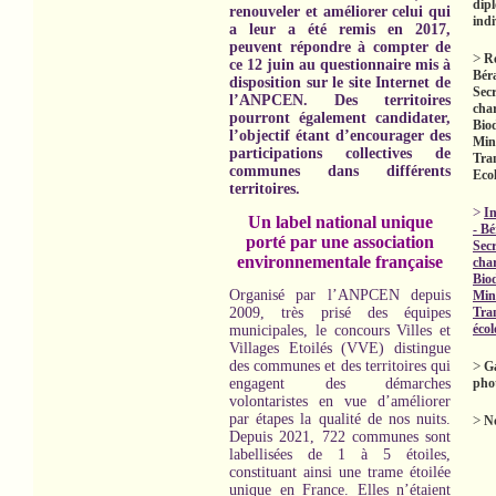
dip
renouveler et améliorer celui qui
indi
a leur a été remis en 2017,
peuvent répondre à compter de
>
R
ce 12 juin au questionnaire mis à
Bér
disposition sur le site Internet de
Secr
l’ANPCEN.
Des territoires
char
pourront également candidater,
Biod
l’objectif étant d’encourager des
Mini
participations collectives de
Tra
communes dans différents
Eco
territoires.
>
In
Un label national unique
- B
porté par une association
Secr
environnementale française
char
Biod
Organisé par l’ANPCEN depuis
Mini
2009, très prisé des équipes
Tra
éco
municipales, le concours Villes et
Villages Etoilés (VVE) distingue
des communes et des territoires qui
>
Ga
engagent des démarches
pho
volontaristes en vue d’améliorer
par étapes la qualité de nos nuits.
>
No
Depuis 2021, 722 communes sont
labellisées de 1 à 5 étoiles,
constituant ainsi une trame étoilée
unique en France. Elles n’étaient