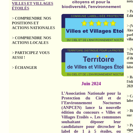
not
citoyens et pour la
VILLES ET VILLAGES
biodiversité, l'environnement
ÉTOILÉS
>
Pa
Edi
>
COMPRENDRE NOS
POSITIONS ET
>
(V
ACTIONS NATIONALES
Ale
parl
>
COMPRENDRE NOS
vill
ACTIONS LOCALES
>
(V
>
PARTICIPEZ VOUS
Tém
AUSSI !
d'él
com
labe
>
ÉCHANGER
>
Ré
l'éd
Juin 2024
202
L’Association Nationale pour la
>
Ca
Protection du Ciel et de
labe
l’Environnement Nocturnes
(ANPCEN) lance la nouvelle
>
Bi
édition du concours « Villes et
sur
Villages Etoilés ». Les communes
souhaitant déposer leur
>
P
candidature pour décrocher le
sign
label de 1 à 5 étoiles, ou