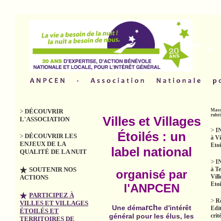
>
DÉCOUVRIR
Masq
rubr
Villes et Villages
L'ASSOCIATION
>
I
Étoilés : un
>
DÉCOUVRIR LES
à Vi
ENJEUX DE LA
Etoi
label national
QUALITÉ DE LA NUIT
>
I
SOUTENIR NOS
à Te
organisé par
Vill
ACTIONS
Etoi
l'ANPCEN
PARTICIPEZ À
>
R
VILLES ET VILLAGES
rch
Une déma
e d'intérêt
Edit
ÉTOILÉS ET
crit
général pour les élus, les
TERRITOIRES DE