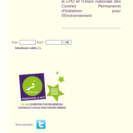
la LPO et l'Union nationale des
Centres Permanents
d'Initiatives pour
l'Environnement.
Nom :
M.d.P. :
Identifiants oubliï¿½s
Cet accï¿½s ne concerne ni les adhï¿½rents, ni les
donateurs
Nous rejoindre :