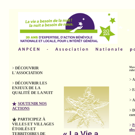
>
DÉCOUVRIR
Masq
rubr
L'ASSOCIATION
>
A
>
DÉCOUVRIR LES
ENJEUX DE LA
>
F
QUALITÉ DE LA NUIT
>
A
SOUTENIR NOS
ACTIONS
>
D
cor
PARTICIPEZ À
VILLES ET VILLAGES
>
P
ÉTOILÉS ET
obs
« La Vie a
TERRITOIRES DE