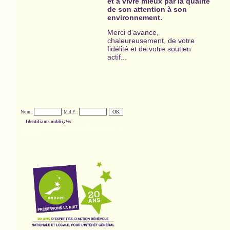
et à vivre mieux par la qualité
de son attention à son
environnement.
Merci d'avance,
chaleureusement, de votre
fidélité et de votre soutien
actif...
Nom :
M.d.P. :
Identifiants oubliï¿½s
Cet accï¿½s ne concerne ni les adhï¿½rents, ni les
donateurs