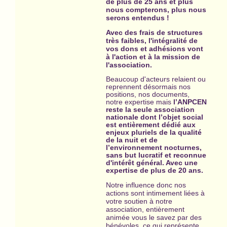
de plus de 25 ans et plus
nous compterons, plus nous
serons entendus !
Avec des frais de structures
très faibles, l'intégralité de
vos dons et adhésions vont
à l'action et à la mission de
l'association.
Beaucoup d'acteurs relaient ou
reprennent désormais nos
positions, nos documents,
notre expertise mais
l’ANPCEN
reste la seule association
nationale dont l’objet social
est entièrement dédié aux
enjeux pluriels de la qualité
de la nuit et de
l’environnement nocturnes,
sans but lucratif et reconnue
d'intérêt général. Avec une
expertise
de plus de 20 ans.
Notre influence donc nos
actions sont intimement liées à
votre soutien à notre
association, entièrement
animée vous le savez par des
bénévoles, ce qui représente