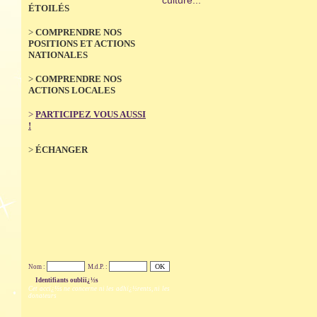
ÉTOILÉS
>
COMPRENDRE NOS
POSITIONS ET ACTIONS
NATIONALES
>
COMPRENDRE NOS
ACTIONS LOCALES
>
PARTICIPEZ VOUS AUSSI
!
>
ÉCHANGER
Nom :
M.d.P. :
Identifiants oubliï¿½s
Cet accï¿½s ne concerne ni les adhï¿½rents, ni les
donateurs