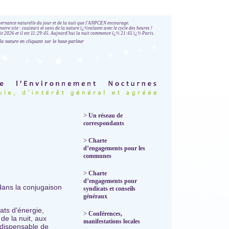
lternance naturelle du jour et de la nuit que l'ANPCEN encourage.
notre site : couleurs et sons de la nature ï¿½voluent avec le cycle des heures !
 2026 et il est
11:29:46
.
Aujourd'hui la nuit commence ï¿½ 21:45 ï¿½ Paris.
la nature en cliquant sur le haut-parleur
>
Un réseau de
correspondants
>
Charte
d’engagements pour les
communes
>
Charte
d’engagements pour
 dans la conjugaison
syndicats et conseils
généraux
ats d'énergie,
>
Conférences,
 de la nuit, aux
manifestations locales
ndispensable de