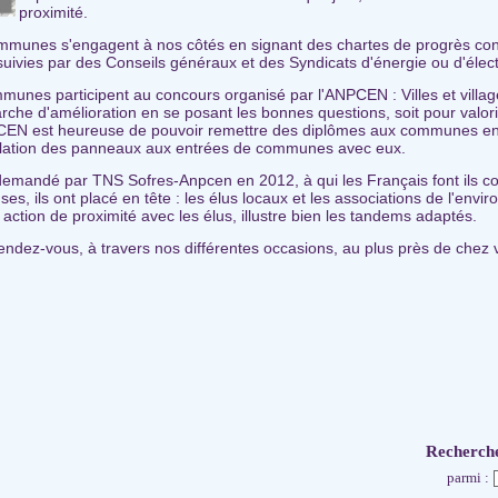
proximité.
ommunes s'engagent à nos côtés en signant des chartes de progrès co
uivies par des Conseils généraux et des Syndicats d'énergie ou d'électr
unes participent au concours organisé par l'ANPCEN : Villes et village
che d'amélioration en se posant les bonnes questions, soit pour valoris
ANPCEN est heureuse de pouvoir remettre des diplômes aux communes e
stallation des panneaux aux entrées de communes avec eux.
mandé par TNS Sofres-Anpcen en 2012, à qui les Français font ils co
es, ils ont placé en tête : les élus locaux et les associations de l'envi
tion de proximité avec les élus, illustre bien les tandems adaptés.
ndez-vous, à travers nos différentes occasions, au plus près de chez vo
Recherch
parmi :