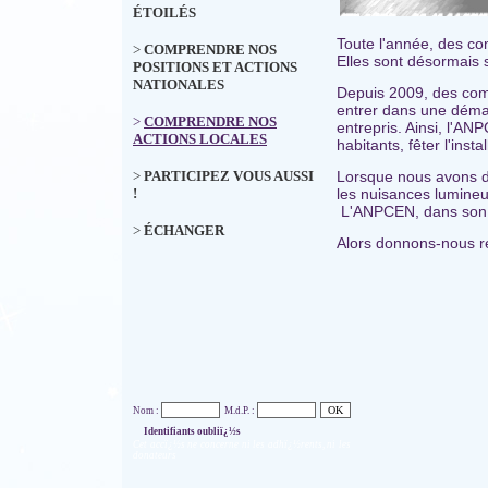
ÉTOILÉS
Toute l'année, des c
>
COMPRENDRE NOS
Elles sont désormais s
POSITIONS ET ACTIONS
NATIONALES
Depuis 2009, des comm
entrer dans une démar
>
COMPRENDRE NOS
entrepris. Ainsi, l'
ACTIONS LOCALES
habitants, fêter l'in
>
PARTICIPEZ VOUS AUSSI
Lorsque nous avons de
!
les nuisances lumineus
L'ANPCEN, dans son ac
>
ÉCHANGER
Alors donnons-nous re
Nom :
M.d.P. :
Identifiants oubliï¿½s
Cet accï¿½s ne concerne ni les adhï¿½rents, ni les
donateurs