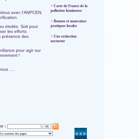
>
Carte de France de la
pollution lumineuse
ntinus avec l'ANPCEN.
ification.
>
Bonnes et mauvaises
pratiques locales
s étoilés. Soit pour
er les efforts
n présence des
>
Une extinction
nocturne
nfiance pour agir sur
ronnement !
us .....
er :