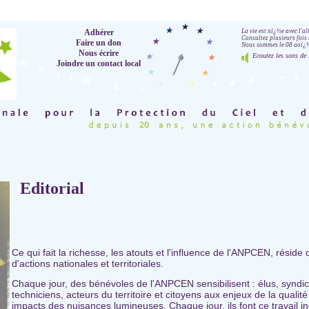
Adhérer
La vie est nï¿½e avec l'a
Consultez plusieurs fois 
Faire un don
Nous sommes le 08 aoï¿½t
Nous écrire
Ecoutez les sons de 
Joindre un contact local
Editorial
Ce qui fait la richesse, les atouts et l'influence de l'ANPCEN, réside
d'actions nationales et territoriales.
Chaque jour, des bénévoles de l'ANPCEN sensibilisent : élus, syndic
techniciens, acteurs du territoire et citoyens aux enjeux de la qualité
impacts des nuisances lumineuses. Chaque jour, ils font ce travail i