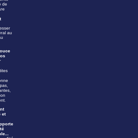
e de
are
t
resser
éral au
au
pouce
nos
r
.
tites
onne
 pas,
ntes,
ion
ent.
nt
 et
apporte
té
le...