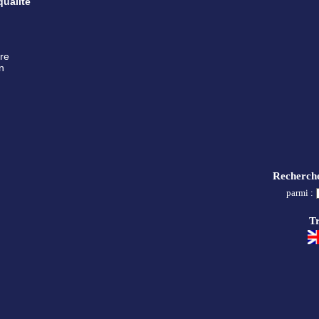
qualité
re
en
Recherch
parmi :
Tr