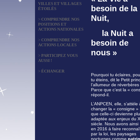
VILLES ET VILLAGES
besoin de la
ÉTOILÉS
Nuit,
>
COMPRENDRE NOS
POSITIONS ET
ACTIONS NATIONALES
la Nuit a
>
COMPRENDRE NOS
besoin de
ACTIONS LOCALES
nous »
>
PARTICIPEZ VOUS
AUSSI !
>
ÉCHANGER
Pourquoi tu éclaires, po
tu éteins, dit le Petit prin
l’allumeur de réverbères
Parce que c’est la « con
répond-il.
L’ANPCEN, elle, s’attèle 
changer la « consigne »
que celle-ci devienne pl
adaptée aux enjeux du 
siècle. Nous avons ainsi 
en 2016 à faire reconnaî
par la loi, les paysages
nocturnes comme
patri