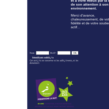
et à vivre mieux par la 
de son attention à son
environnement.
Merci d'avance,
chaleureusement, de vot
fidélité et de votre souti
actif...
Nom :
M.d.P. :
Identifiants oubliï¿½s
Cet accï¿½s ne concerne ni les adhï¿½rents, ni les
donateurs