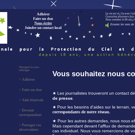
Adhérer
La vie est nï¿½e avec l'a
Consultez plusieurs fois 
Faire un don
Nous sommes le 06 aoï¿½t
Nous écrire
Ecoutez les sons de 
Joindre un contact local
Masquer la sous-
rubrique
Vous souhaitez nous co
>
Adhérer
>
Faire un don
Les journalistes trouveront un contact 
★
de presse
.
>
Aide bénévole
Pour les besoins d'aides sur le terrain, ve
★
>
Devenir
correspondants de notre réseau.
correspondant
Pour les autres demandes, nous nous e
★
>
Partagez vos
Mais cependant devant l'afflux de demand
observations
cas individuel. Nous vous remercions de vot