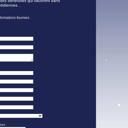
r des bénévoles qui oeuvrent dans
uotidiennes…
nformations fournies.
ser :