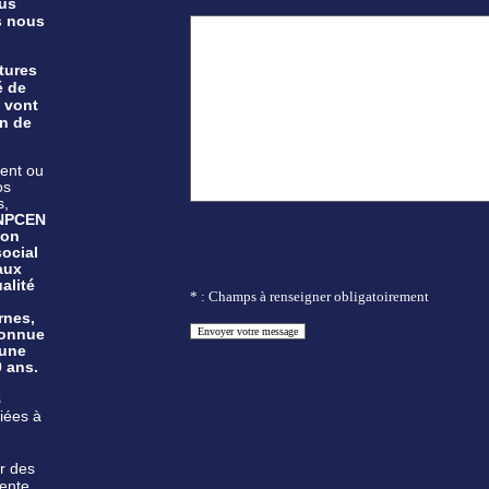
lus
s nous
tures
é de
 vont
on de
ient ou
os
s,
ANPCEN
ion
social
aux
alité
* : Champs à renseigner obligatoirement
rnes,
econnue
 une
0 ans.
s
liées à
r des
sente