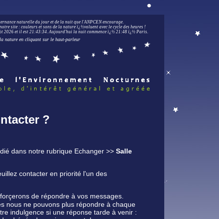
lternance naturelle du jour et de la nuit que l'ANPCEN encourage.
notre site : couleurs et sons de la nature ï¿½voluent avec le cycle des heures !
 2026 et il est
21:43:35
.
Aujourd'hui la nuit commence ï¿½ 21:48 ï¿½ Paris.
la nature en cliquant sur le haut-parleur
ntacter ?
dédié dans notre rubrique Echanger >>
Salle
uillez contacter en priorité l'un des
fforçerons de répondre à vos messages.
es nous ne pouvons plus répondre à chaque
re indulgence si une réponse tarde à venir :