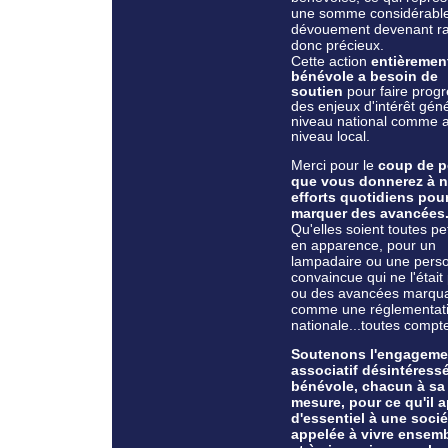
une somme considérabl
dévouement devenant r
donc précieux.
Cette
action
entièremen
bénévole a besoin de
soutien
pour faire prog
des enjeux d'intérêt gén
niveau national comme 
niveau local.
Merci pour le
coup de 
que vous donnerez à 
efforts quotidiens pou
marquer des avancées
Qu'elles soient toutes pe
en apparence, pour un
lampadaire ou une pers
convaincue qui ne l'était
ou des avancées marqua
comme une réglementat
nationale...toutes compt
Soutenons l'engageme
associatif désintéressé
bénévole, chacun à sa
mesure, pour ce qu'il 
d'essentiel à une socié
appelée à vivre ensemb