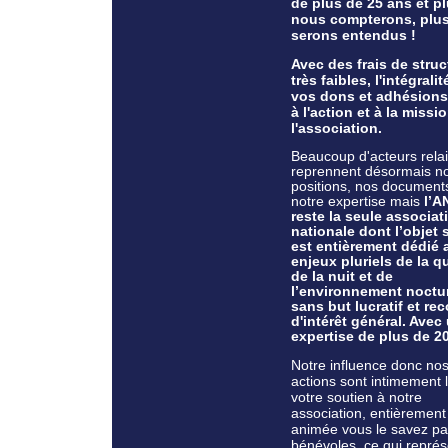
de plus de 25 ans et p
nous compterons, plu
serons entendus !
Avec des frais de struc
très faibles, l'intégralit
vos dons et adhésions
à l'action et à la missi
l'association.
Beaucoup d'acteurs rela
reprennent désormais n
positions, nos document
notre expertise mais
l’
reste la seule associat
nationale dont l’objet 
est entièrement dédié 
enjeux pluriels de la qu
de la nuit et de
l’environnement noctu
sans but lucratif et r
d'intérêt général. Avec
expertise
de plus de 2
Notre influence donc no
actions sont intimement 
votre soutien à notre
association, entièrement
animée vous le savez pa
bénévoles, ce qui repré