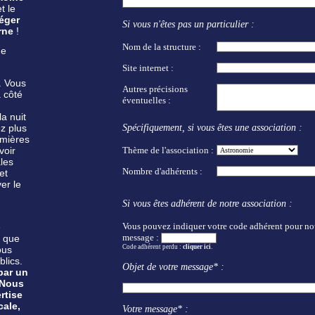
et le
éger
Si vous n'êtes pas un particulier :
rne
!
Nom de la structure :
ne
Site internet :
us
. Vo
Autres précisions
à côté
éventuelles :
la nuit
ez plus
Spécifiquement, si vous êtes une association :
umières
voir
Thème de l'association :
les
Nombre d'adhérents :
et
er le
Si vous êtes adhérent de notre association :
Vous pouvez indiquer votre code adhérent pour nous
e
message :
, que
Code adhérent perdu :
cliquer ici
.
ous
lics.
Objet de votre message* :
par un
 Nous
rtise
cale,
Votre message* :