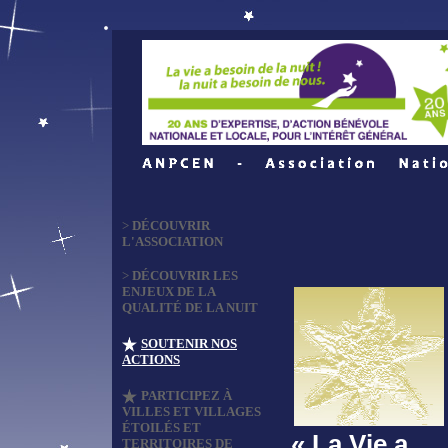
>
DÉCOUVRIR
L'ASSOCIATION
>
DÉCOUVRIR LES
ENJEUX DE LA
QUALITÉ DE LA NUIT
SOUTENIR NOS
ACTIONS
PARTICIPEZ À
VILLES ET VILLAGES
ÉTOILÉS ET
« La Vie a
TERRITOIRES DE