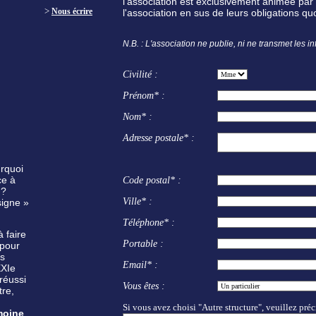
l'association est exclusivement animée pa
>
Nous écrire
l'association en sus de leurs obligations q
N.B. : L'association ne publie, ni ne transmet les i
Civilité :
Prénom* :
Nom* :
Adresse postale* :
urquoi
ce à
Code postal* :
 ?
Ville* :
signe »
Téléphone* :
à faire
Portable :
 pour
us
Email* :
XXIe
réussi
Vous êtes :
tre,
Si vous avez choisi "Autre structure", veuillez préci
moine