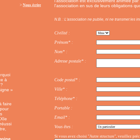
l'association est exclusivement animée pa
>
Nous écrire
l'association en sus de leurs obligations q
N.B. : L'association ne publie, ni ne transmet les i
Civilité :
Prénom* :
Nom* :
Adresse postale* :
urquoi
ce à
Code postal* :
 ?
Ville* :
signe »
Téléphone* :
à faire
Portable :
 pour
us
Email* :
XXIe
réussi
Vous êtes :
tre,
Si vous avez choisi "Autre structure", veuillez préci
moine