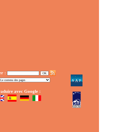
er :
aduire avec Google :