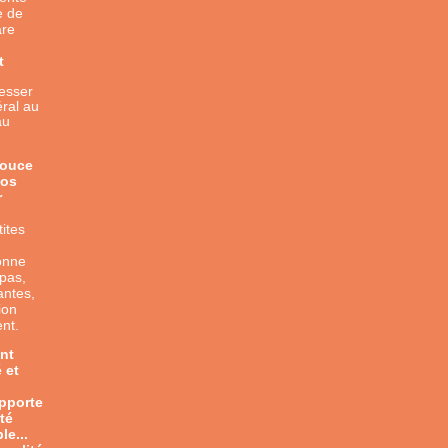
e de
are
t
resser
éral au
au
pouce
nos
r
.
tites
onne
 pas,
ntes,
ion
ent.
nt
 et
apporte
té
le...