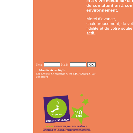
et à vivre mieux par la 
de son attention à son
environnement.
Merci d'avance,
chaleureusement, de vot
fidélité et de votre souti
actif...
Nom :
M.d.P. :
Identifiants oubliï¿½s
Cet accï¿½s ne concerne ni les adhï¿½rents, ni les
donateurs