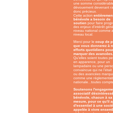
une somme considérabl
dévouement devenant r
donc précieux.
Cette
action
entièremen
bénévole a besoin de
soutien
pour faire prog
des enjeux d'intérêt gén
niveau national comme 
niveau local.
Merci pour le
coup de 
que vous donnerez à 
efforts quotidiens pou
marquer des avancées
Qu'elles soient toutes pe
en apparence, pour un
lampadaire ou une pers
convaincue qui ne l'était
ou des avancées marqua
comme une réglementat
nationale...toutes compt
Soutenons l'engageme
associatif désintéressé
bénévole, chacun à sa
mesure, pour ce qu'il 
d'essentiel à une socié
appelée à vivre ensemb