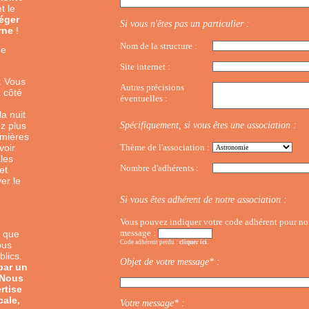
et le
éger
Si vous n'êtes pas un particulier :
rne
!
Nom de la structure :
ne
Site internet :
us
. Vo
Autres précisions
à côté
éventuelles :
la nuit
ez plus
Spécifiquement, si vous êtes une association :
umières
voir
Thème de l'association :
les
Nombre d'adhérents :
et
er le
Si vous êtes adhérent de notre association :
Vous pouvez indiquer votre code adhérent pour nous
e
message :
, que
Code adhérent perdu :
cliquer ici
.
ous
lics.
Objet de votre message* :
par un
 Nous
rtise
cale,
Votre message* :