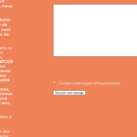
lus
s nous
tures
é de
 vont
on de
ient ou
os
s,
ANPCEN
ion
social
aux
alité
* : Champs à renseigner obligatoirement
rnes,
econnue
 une
0 ans.
s
liées à
r des
sente