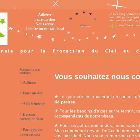
Adhérer
La vie est nï¿½e avec l'a
Consultez plusieurs fois 
Faire un don
Nous sommes le 06 aoï¿½t
Nous écrire
Vous ?coutez actu
Joindre un contact local
Masquer la sous-
rubrique
Vous souhaitez nous co
>
Adhérer
>
Faire un don
Les journalistes trouveront un contact 
★
de presse
.
>
Aide bénévole
Pour les besoins d'aides sur le terrain, ve
★
>
Devenir
correspondants de notre réseau.
correspondant
Pour les autres demandes, nous nous e
★
>
Partagez vos
Mais cependant devant l'afflux de demand
observations
cas individuel. Nous vous remercions de vot