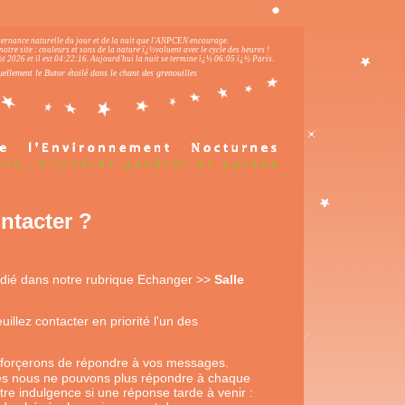
lternance naturelle du jour et de la nuit que l'ANPCEN encourage.
notre site : couleurs et sons de la nature ï¿½voluent avec le cycle des heures !
 2026 et il est
04:22:17
.
Aujourd'hui la nuit se termine ï¿½ 06:05 ï¿½ Paris.
ellement le Butor étoilé dans le chant des grenouilles
ntacter ?
dédié dans notre rubrique Echanger >>
Salle
uillez contacter en priorité l'un des
fforçerons de répondre à vos messages.
es nous ne pouvons plus répondre à chaque
re indulgence si une réponse tarde à venir :