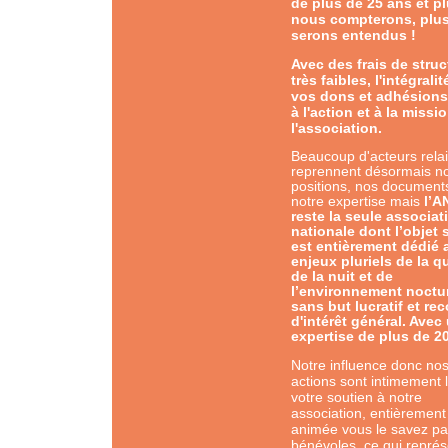
de plus de 25 ans et p
nous compterons, plu
serons entendus !
Avec des frais de struc
très faibles, l'intégralit
vos dons et adhésions
à l'action et à la missi
l'association.
Beaucoup d'acteurs rela
reprennent désormais n
positions, nos document
notre expertise mais
l’
reste la seule associat
nationale dont l’objet 
est entièrement dédié 
enjeux pluriels de la qu
de la nuit et de
l’environnement noctu
sans but lucratif et r
d'intérêt général. Avec
expertise
de plus de 2
Notre influence donc no
actions sont intimement 
votre soutien à notre
association, entièrement
animée vous le savez pa
bénévoles, ce qui repré