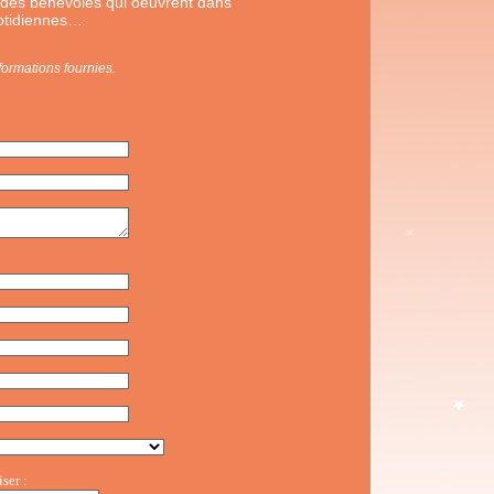
r des bénévoles qui oeuvrent dans
uotidiennes…
nformations fournies.
ser :