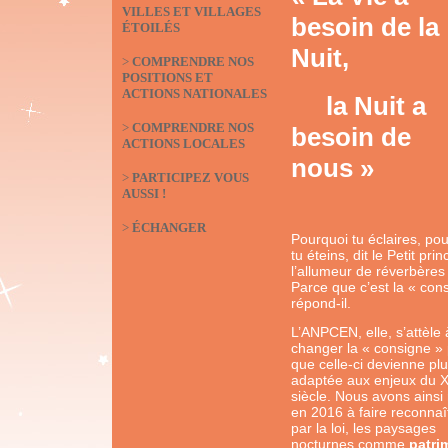
VILLES ET VILLAGES
besoin de la
ÉTOILÉS
Nuit,
>
COMPRENDRE NOS
POSITIONS ET
ACTIONS NATIONALES
la Nuit a
>
COMPRENDRE NOS
besoin de
ACTIONS LOCALES
nous »
>
PARTICIPEZ VOUS
AUSSI !
>
ÉCHANGER
Pourquoi tu éclaires, po
tu éteins, dit le Petit prin
l’allumeur de réverbères
Parce que c’est la « con
répond-il.
L’ANPCEN, elle, s’attèle 
changer la « consigne »
que celle-ci devienne pl
adaptée aux enjeux du 
siècle. Nous avons ainsi 
en 2016 à faire reconnaî
par la loi, les paysages
nocturnes comme
patri