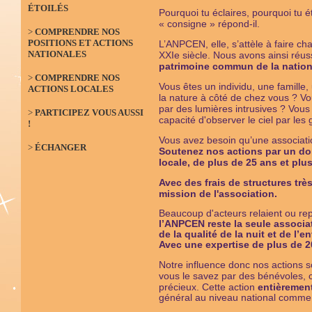
ÉTOILÉS
Pourquoi tu éclaires, pourquoi tu ét
« consigne » répond-il.
>
COMPRENDRE NOS
POSITIONS ET ACTIONS
L’ANPCEN, elle, s’attèle à faire c
NATIONALES
XXIe siècle. Nous avons ainsi réus
patrimoine commun de la natio
>
COMPRENDRE NOS
Vous êtes un individu, une famill
ACTIONS LOCALES
la nature à côté de chez vous ? Vo
par des lumières intrusives ? Vous 
>
PARTICIPEZ VOUS AUSSI
capacité d'observer le ciel par les
!
Vous avez besoin qu’une associatio
>
ÉCHANGER
Soutenez nos actions par un do
locale, de plus de 25 ans et pl
Avec des frais de structures très
mission de l'association.
Beaucoup d'acteurs relaient ou re
l’ANPCEN reste la seule associat
de la qualité de la nuit et de l’
Avec une expertise
de plus de 2
Notre influence donc nos actions s
vous le savez par des bénévoles,
précieux. Cette
action
entièremen
général au niveau national comme 