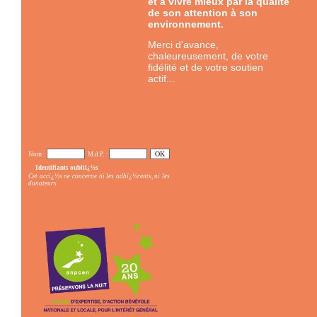
et à vivre mieux par la qualité
de son attention à son
environnement.
Merci d'avance,
chaleureusement, de votre
fidélité et de votre soutien
actif...
Nom :
M.d.P. :
Identifiants oubliï¿½s
Cet accï¿½s ne concerne ni les adhï¿½rents, ni les
donateurs