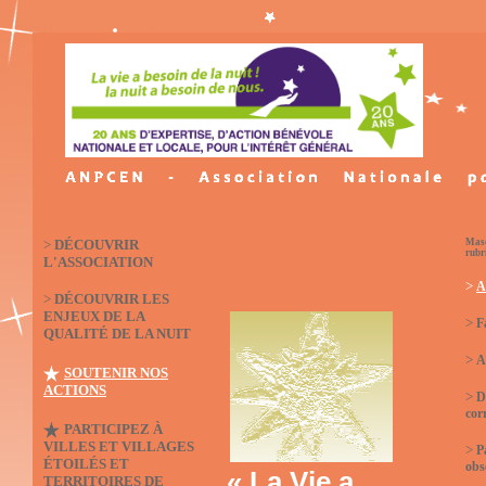
>
DÉCOUVRIR
Masq
rubr
L'ASSOCIATION
>
A
>
DÉCOUVRIR LES
ENJEUX DE LA
>
F
QUALITÉ DE LA NUIT
>
A
SOUTENIR NOS
ACTIONS
>
D
cor
PARTICIPEZ À
VILLES ET VILLAGES
>
P
ÉTOILÉS ET
obs
« La Vie a
TERRITOIRES DE