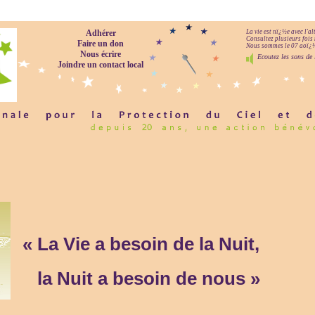
Adhérer
La vie est nï¿½e avec l'a
Consultez plusieurs fois 
Faire un don
Nous sommes le 07 aoï¿½t
Nous écrire
Ecoutez les sons de 
Joindre un contact local
« La Vie a besoin de la Nuit,
la Nuit a besoin de nous »