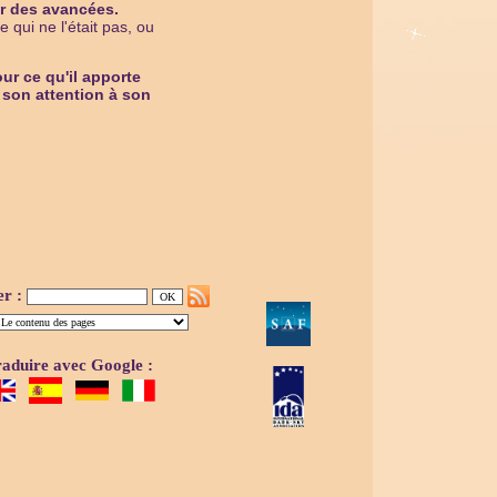
r des avancées.
qui ne l'était pas, ou
r ce qu'il apporte
e son attention à son
er :
aduire avec Google :