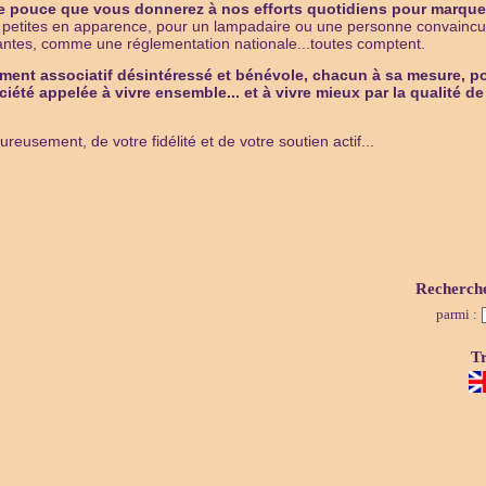
e pouce que vous donnerez à nos efforts quotidiens pour marque
s petites en apparence, pour un lampadaire ou une personne convaincue 
tes, comme une réglementation nationale...toutes comptent.
ent associatif désintéressé et bénévole, chacun à sa mesure, pou
ciété appelée à vivre ensemble... et à vivre mieux par la qualité d
reusement, de votre fidélité et de votre soutien actif...
Recherch
parmi :
Tr