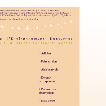
lternance naturelle du jour et de la nuit que l'ANPCEN encourage.
notre site : couleurs et sons de la nature ï¿½voluent avec le cycle des heures !
 2026 et il est
07:06:15
.
Aujourd'hui la nuit commence ï¿½ 21:47 ï¿½ Paris.
la nature en cliquant sur le haut-parleur
>
Adhérer
>
Faire un don
>
Aide bénévole
>
Devenir
correspondant
>
Partagez vos
observations
>
Nous écrire