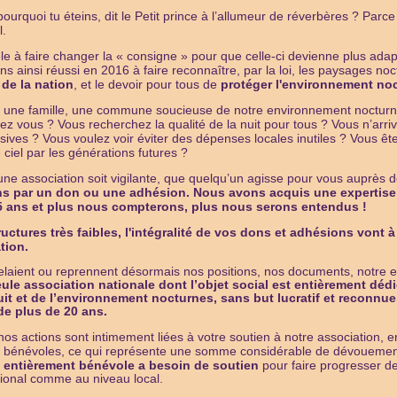
pourquoi tu éteins, dit le Petit prince à l’allumeur de réverbères ? Parce
l.
èle à faire changer la « consigne » pour que celle-ci devienne plus ada
ns ainsi réussi en 2016 à faire reconnaître, par la loi, les paysages 
de la nation
, et le devoir pour tous de
protéger l'environnement no
u, une famille, une commune soucieuse de notre environnement nocturn
hez vous ? Vous recherchez la qualité de la nuit pour tous ? Vous n’arri
sives ? Vous voulez voir éviter des dépenses locales inutiles ? Vous ête
 ciel par les générations futures ?
ne association soit vigilante, que quelqu’un agisse pour vous auprès d
s par un don ou une adhésion. Nous avons acquis une expertise 
25 ans et plus nous compterons, plus nous serons entendus !
uctures très faibles, l'intégralité de vos dons et adhésions vont à l
tion.
laient ou reprennent désormais nos positions, nos documents, notre e
ule association nationale dont l’objet social est entièrement dédi
nuit et de l’environnement nocturnes, sans but lucratif et reconnue 
de plus de 20 ans.
nos actions sont intimement liées à votre soutien à notre association,
s bénévoles, ce qui représente une somme considérable de dévouemen
n
entièrement bénévole a besoin de soutien
pour faire progresser de
ional comme au niveau local.