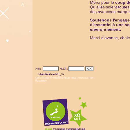
Merci pour le
coup d
Qu'elles soient toute
des avancées marquan
Soutenons l'engagem
d'essentiel à une so
environnement.
Merci d'avance, chaleu
Nom :
M.d.P. :
Identifiants oubliï¿½s
Cet accï¿½s ne concerne ni les adhï¿½rents, ni les
donateurs