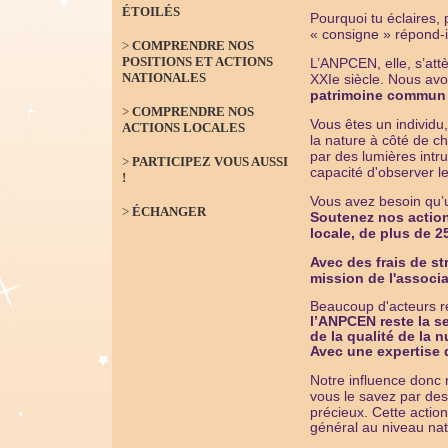
ÉTOILÉS
Pourquoi tu éclaires, 
« consigne » répond-i
>
COMPRENDRE NOS
POSITIONS ET ACTIONS
L’ANPCEN, elle, s’att
NATIONALES
XXIe siècle. Nous avo
patrimoine commun 
>
COMPRENDRE NOS
Vous êtes un individ
ACTIONS LOCALES
la nature à côté de c
par des lumières intru
>
PARTICIPEZ VOUS AUSSI
capacité d'observer le
!
Vous avez besoin qu’u
>
ÉCHANGER
Soutenez nos action
locale, de plus de 
Avec des frais de str
mission de l'associa
Beaucoup d'acteurs re
l’ANPCEN reste la se
de la qualité de la 
Avec une expertise
Notre influence donc 
vous le savez par de
précieux. Cette
actio
général au niveau nat