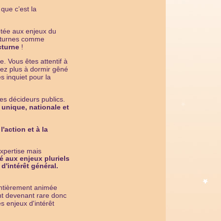
 que c’est la
ptée aux enjeux du
nocturnes comme
cturne
!
us êtes attentif à
e. Vo
vez plus à dormir gêné
s inquiet pour la
es décideurs publics.
unique, nationale et
'action et à la
xpertise mais
é aux enjeux pluriels
d'intérêt général.
 entièrement animée
t devenant rare donc
s enjeux d'intérêt