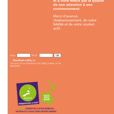
et à vivre mieux par la qualité
de son attention à son
environnement.
Merci d'avance,
chaleureusement, de votre
fidélité et de votre soutien
actif...
Nom :
M.d.P. :
Identifiants oubliï¿½s
Cet accï¿½s ne concerne ni les adhï¿½rents, ni les
donateurs