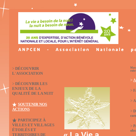
>
DÉCOUVRIR
Masq
rubr
L'ASSOCIATION
>
A
>
DÉCOUVRIR LES
ENJEUX DE LA
>
F
QUALITÉ DE LA NUIT
>
A
SOUTENIR NOS
ACTIONS
>
D
cor
PARTICIPEZ À
VILLES ET VILLAGES
>
P
ÉTOILÉS ET
obs
« La Vie a
TERRITOIRES DE