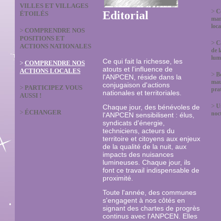
VILLES ET VILLAGES
>
C
Editorial
ÉTOILÉS
man
loca
>
COMPRENDRE NOS
POSITIONS ET
>
C
ACTIONS NATIONALES
de l
lum
Ce qui fait la richesse, les
>
COMPRENDRE NOS
atouts et l'influence de
ACTIONS LOCALES
>
B
l'ANPCEN, réside dans la
mau
conjugaison d'actions
>
PARTICIPEZ VOUS
prat
nationales et territoriales.
AUSSI !
>
U
Chaque jour, des bénévoles de
>
ÉCHANGER
noc
l'ANPCEN sensibilisent : élus,
syndicats d'énergie,
techniciens, acteurs du
territoire et citoyens aux enjeux
de la qualité de la nuit, aux
impacts des nuisances
lumineuses. Chaque jour, ils
font ce travail indispensable de
proximité.
Toute l'année, des communes
s'engagent à nos côtés en
signant des chartes de progrès
continus avec l'ANPCEN. Elles