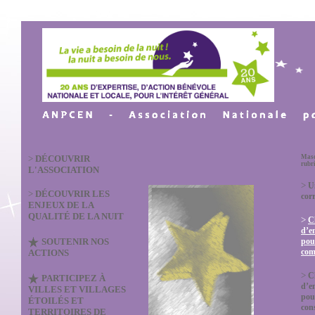
>
DÉCOUVRIR
Masq
rubr
L'ASSOCIATION
>
U
>
DÉCOUVRIR LES
cor
ENJEUX DE LA
QUALITÉ DE LA NUIT
>
C
d’e
SOUTENIR NOS
pou
co
ACTIONS
>
C
PARTICIPEZ À
d’e
VILLES ET VILLAGES
pou
ÉTOILÉS ET
con
TERRITOIRES DE