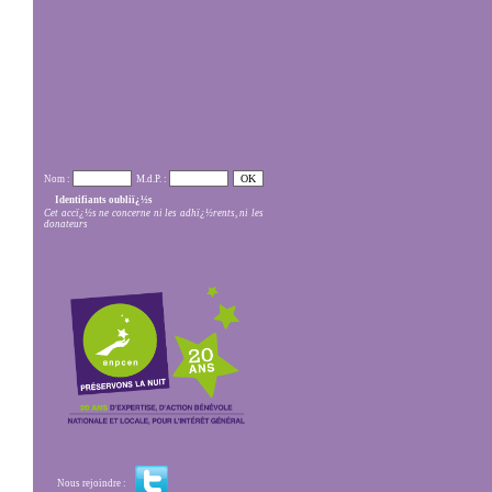
Nom :
M.d.P. :
Identifiants oubliï¿½s
Cet accï¿½s ne concerne ni les adhï¿½rents, ni les
donateurs
Nous rejoindre :