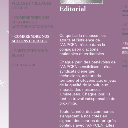
VILLES ET VILLAGES
>
C
Editorial
ÉTOILÉS
man
loca
>
COMPRENDRE NOS
POSITIONS ET
>
C
ACTIONS NATIONALES
de l
lum
Ce qui fait la richesse, les
>
COMPRENDRE NOS
atouts et l'influence de
ACTIONS LOCALES
>
B
l'ANPCEN, réside dans la
mau
conjugaison d'actions
>
PARTICIPEZ VOUS
prat
nationales et territoriales.
AUSSI !
>
U
Chaque jour, des bénévoles de
>
ÉCHANGER
noc
l'ANPCEN sensibilisent : élus,
syndicats d'énergie,
techniciens, acteurs du
territoire et citoyens aux enjeux
de la qualité de la nuit, aux
impacts des nuisances
lumineuses. Chaque jour, ils
font ce travail indispensable de
proximité.
Toute l'année, des communes
s'engagent à nos côtés en
signant des chartes de progrès
continus avec l'ANPCEN. Elles