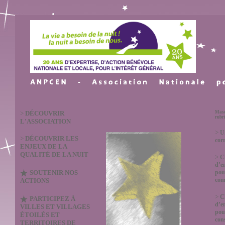
>
DÉCOUVRIR
Masq
rubr
L'ASSOCIATION
>
U
>
DÉCOUVRIR LES
cor
ENJEUX DE LA
QUALITÉ DE LA NUIT
>
C
d’e
SOUTENIR NOS
pou
co
ACTIONS
>
C
PARTICIPEZ À
d’e
VILLES ET VILLAGES
pou
ÉTOILÉS ET
con
TERRITOIRES DE