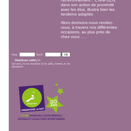
l'environnement ! L'ANPCEN,
dans son action de proximité
avec les élus, illustre bien les
tandems adaptés.
Alors donnons-nous rendez-
vous, à travers nos différentes
occasions, au plus près de
chez vous .....
Nom :
M.d.P. :
Identifiants oubliï¿½s
Cet accï¿½s ne concerne ni les adhï¿½rents, ni les
donateurs