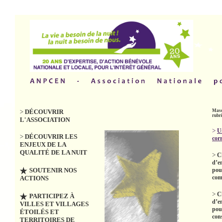
>
DÉCOUVRIR
Masq
rubr
L'ASSOCIATION
>
U
>
DÉCOUVRIR LES
cor
ENJEUX DE LA
QUALITÉ DE LA NUIT
>
C
d’e
SOUTENIR NOS
pou
co
ACTIONS
>
C
PARTICIPEZ À
d’e
VILLES ET VILLAGES
pou
ÉTOILÉS ET
con
TERRITOIRES DE