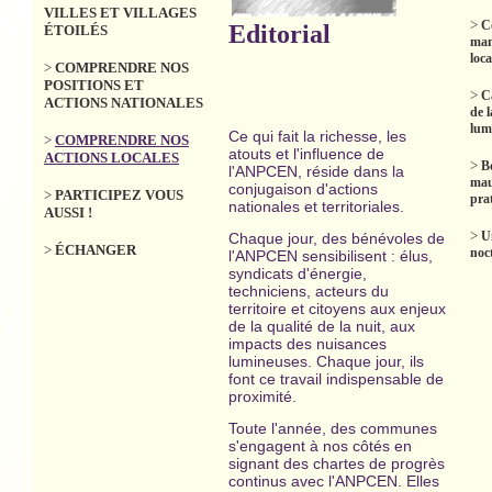
VILLES ET VILLAGES
>
C
Editorial
ÉTOILÉS
man
loca
>
COMPRENDRE NOS
POSITIONS ET
>
C
ACTIONS NATIONALES
de l
lum
Ce qui fait la richesse, les
>
COMPRENDRE NOS
atouts et l'influence de
ACTIONS LOCALES
>
B
l'ANPCEN, réside dans la
mau
conjugaison d'actions
>
PARTICIPEZ VOUS
prat
nationales et territoriales.
AUSSI !
>
U
Chaque jour, des bénévoles de
>
ÉCHANGER
noc
l'ANPCEN sensibilisent : élus,
syndicats d'énergie,
techniciens, acteurs du
territoire et citoyens aux enjeux
de la qualité de la nuit, aux
impacts des nuisances
lumineuses. Chaque jour, ils
font ce travail indispensable de
proximité.
Toute l'année, des communes
s'engagent à nos côtés en
signant des chartes de progrès
continus avec l'ANPCEN. Elles