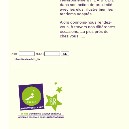
l'environnement ! L'ANPCEN,
dans son action de proximité
avec les élus, illustre bien les
tandems adaptés.
Alors donnons-nous rendez-
vous, à travers nos différentes
occasions, au plus près de
chez vous .....
Nom :
M.d.P. :
Identifiants oubliï¿½s
Cet accï¿½s ne concerne ni les adhï¿½rents, ni les
donateurs