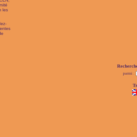
PCEN,
mité
n les
dez-
rentes
de
Recherch
parmi :
Tr