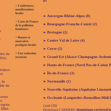
ici
>
Conférences,
manifestations
locales
Auvergne-Rhône-Alpes (8)
►
>
Carte de France
Bourgogne-Franche-Comté (2)
►
de la pollution
lumineuse
s
Bretagne (2)
►
>
Bonnes et
a
Centre Val de Loire (4)
►
mauvaises
pratiques locales
.
Corse (2)
►
>
Une extinction
les de
Grand Est (Alsace Champagne-Ardenne
►
nocturne
élus,
Hauts-de-France (Nord Pas-de-Calais Pi
►
 enjeux
Île-de-France (3)
►
aux
Normandie (1)
 ils
►
able de
Nouvelle-Aquitaine (Aquitaine Limousin
►
munes
Occitanie (Languedoc-Roussillon Midi-
►
en
rogrès
Gard (30)
 Elles
Dominique CARRIERE (
dominique.carriere@a