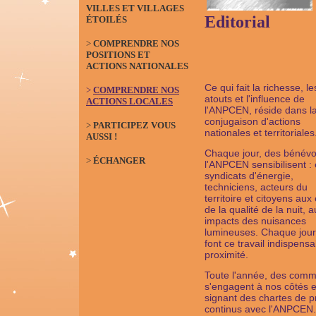
VILLES ET VILLAGES
Editorial
ÉTOILÉS
>
COMPRENDRE NOS
POSITIONS ET
ACTIONS NATIONALES
Ce qui fait la richesse, le
>
COMPRENDRE NOS
atouts et l'influence de
ACTIONS LOCALES
l'ANPCEN, réside dans l
conjugaison d'actions
>
PARTICIPEZ VOUS
nationales et territoriales
AUSSI !
Chaque jour, des bénévo
>
ÉCHANGER
l'ANPCEN sensibilisent : 
syndicats d'énergie,
techniciens, acteurs du
territoire et citoyens aux
de la qualité de la nuit, 
impacts des nuisances
lumineuses. Chaque jour,
font ce travail indispens
proximité.
Toute l'année, des com
s'engagent à nos côtés 
signant des chartes de p
continus avec l'ANPCEN.