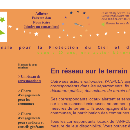
Adhérer
La vie est nï¿½e avec l'a
Consultez plusieurs fois 
Faire un don
Nous sommes le 07 aoï¿½t
Nous écrire
Ecoutez les sons de 
Joindre un contact local
Masquer la sous-
rubrique
En réseau sur le terrain
>
Un réseau de
correspondants
Outre ses actions nationales, l'ANPCEN app
correspondants dans les départements. Ils 
décideurs publics, des acteurs de terrain et
>
Charte
d’engagements
Ses correspondants locaux alertent et sensib
pour les
sur les nuisances lumineuses, notamment p
communes
mesures de terrain… Ils accompagnent la 
communes, la participation des communes au 
>
Charte
d’engagements
Tous les correspondants locaux de l'ANPC
pour syndicats et
mesure de leur disponibilité. Vous pouvez
conseils généraux