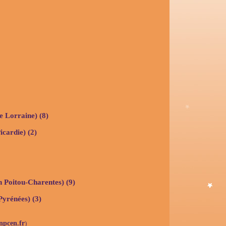
 Lorraine) (8)
cardie) (2)
 Poitou-Charentes) (9)
Pyrénées) (3)
npcen.fr
)