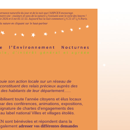
lternance naturelle du jour et de la nuit que l'ANPCEN encourage.
notre site : couleurs et sons de la nature ï¿½voluent avec le cycle des heures !
 2026 et il est
05:11:56
.
Aujourd'hui la nuit commence ï¿½ 21:47 ï¿½ Paris.
la nature en cliquant sur le haut-parleur
uie son action locale sur un réseau de
constituent des relais précieux auprès des
 des habitants de leur département......
ilisent toute l’année citoyens et élus locaux
ar des conférences, animations, expositions,
signature de chartes d'engagements des
label national Villes et villages étoilés.
EN sont bénévoles et répondent dans la
 également
adresser vos différentes demandes