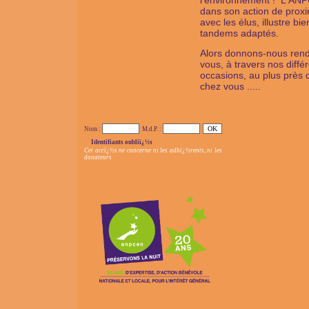
l'environnement ! L'AN
dans son action de proxi
avec les élus, illustre bie
tandems adaptés.
Alors donnons-nous ren
vous, à travers nos diffé
occasions, au plus près 
chez vous .....
Nom :
M.d.P. :
Identifiants oubliï¿½s
Cet accï¿½s ne concerne ni les adhï¿½rents, ni les
donateurs