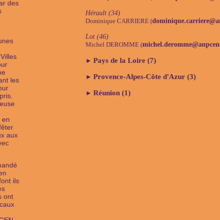
ar des
s
Hérault (34)
Dominique CARRIERE (
dominique.carriere@a
Lot (46)
unes
Michel DEROMME (
michel.deromme@anpcen.
Villes
Pays de la Loire (7)
►
our
he
Provence-Alpes-Côte d'Azur (3)
►
ant les
our
Réunion (1)
►
pris.
reuse
 en
fêter
ux aux
vec
mandé
en
ont ils
es
s ont
ocaux