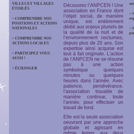
VILLES ET VILLAGES
out
Découvrez l’ANPCEN ! Une
ÉTOILÉS
association en France dont
>
N
l’objet social, de manière
>
COMPRENDRE NOS
org
unique, est entièrement
POSITIONS ET ACTIONS
dédié aux enjeux pluriels de
NATIONALES
>
la qualité de la nuit et de
par
l’environnement nocturnes,
>
COMPRENDRE NOS
depuis plus de 20 ans. Son
ACTIONS LOCALES
expertise ainsi acquise est
>
PARTICIPEZ VOUS
tout à fait originale. L'action
AUSSI !
de l'ANPCEN ne se résume
pas à une action
>
ÉCHANGER
symbolique quelques
minutes ou quelques
heures dans l'année. Avec
patience, persévérance,
l'association travaille de
manière continue, toute
l'année, pour effectuer un
travail de fond.
Elle est la seule association
oeuvrant par une approche
globale et agissant en
même temps aux deux