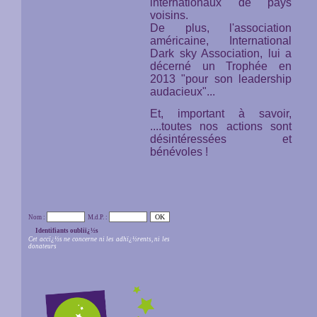
internationaux de pays
voisins.
De plus, l'association
américaine,
International
Dark sky Association,
lui a
décerné un Trophée en
2013 "pour son leadership
audacieux"...
Et, important à savoir,
....toutes nos actions sont
désintéressées et
bénévoles !
Nom :
M.d.P. :
Identifiants oubliï¿½s
Cet accï¿½s ne concerne ni les adhï¿½rents, ni les
donateurs