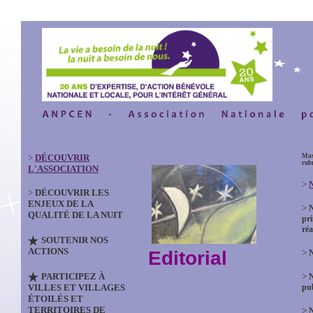
>
DÉCOUVRIR
Mas
rub
L'ASSOCIATION
>
N
>
DÉCOUVRIR LES
ENJEUX DE LA
>
QUALITÉ DE LA NUIT
pri
réa
SOUTENIR NOS
ACTIONS
Editorial
>
N
PARTICIPEZ À
>
VILLES ET VILLAGES
pub
ÉTOILÉS ET
TERRITOIRES DE
>
N