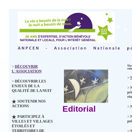
>
DÉCOUVRIR
Mas
rub
L'ASSOCIATION
>
N
>
DÉCOUVRIR LES
ENJEUX DE LA
>
QUALITÉ DE LA NUIT
pri
réa
SOUTENIR NOS
ACTIONS
Editorial
>
N
PARTICIPEZ À
>
VILLES ET VILLAGES
pub
ÉTOILÉS ET
TERRITOIRES DE
>
N