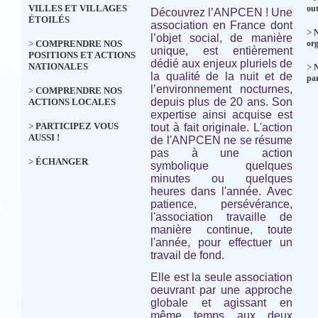
VILLES ET VILLAGES
out
Découvrez l’ANPCEN ! Une
ÉTOILÉS
association en France dont
>
N
l’objet social, de manière
>
COMPRENDRE NOS
org
unique, est entièrement
POSITIONS ET ACTIONS
dédié aux enjeux pluriels de
NATIONALES
>
la qualité de la nuit et de
par
l’environnement nocturnes,
>
COMPRENDRE NOS
depuis plus de 20 ans. Son
ACTIONS LOCALES
expertise ainsi acquise est
>
PARTICIPEZ VOUS
tout à fait originale. L'action
AUSSI !
de l'ANPCEN ne se résume
pas à une action
>
ÉCHANGER
symbolique quelques
minutes ou quelques
heures dans l'année. Avec
patience, persévérance,
l'association travaille de
manière continue, toute
l'année, pour effectuer un
travail de fond.
Elle est la seule association
oeuvrant par une approche
globale et agissant en
même temps aux deux