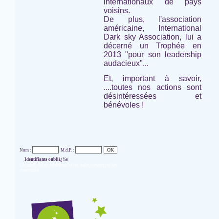
internationaux de pays
voisins.
De plus, l'association
américaine,
International
Dark sky Association,
lui a
décerné un Trophée en
2013 "pour son leadership
audacieux"...
Et, important à savoir,
....toutes nos actions sont
désintéressées et
bénévoles !
Nom :
M.d.P. :
Identifiants oubliï¿½s
Cet accï¿½s ne concerne ni les adhï¿½rents, ni les
donateurs