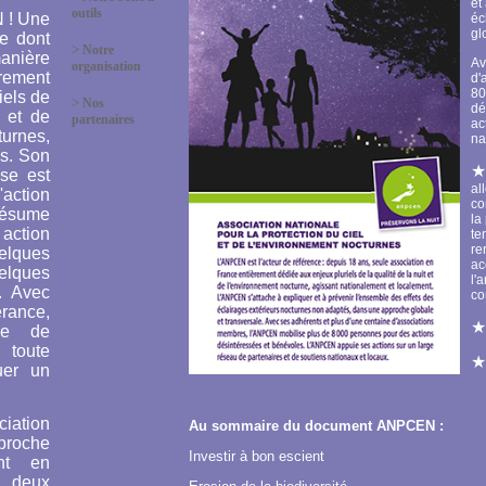
et
outils
 ! Une
éc
gl
e dont
>
Notre
anière
Av
organisation
rement
d'
80
iels de
>
Nos
dé
t et de
partenaires
ac
urnes,
na
s. Son
ise est
al
L'action
co
résume
la
tion
te
re
lques
ac
lques
l'
. Avec
co
rance,
lle de
 toute
uer un
ciation
Au sommaire du document ANPCEN :
proche
Investir à bon escient
ant en
 deux