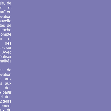
gie, de
que et
art" ou
ovation
uvelle
ités de
pproche
compte
ux et
, des
uses
sur
. Avec
aliser
alités
les de
vation
re aux
és aux
c des
 partir
 et des
cteurs
tement
eux du