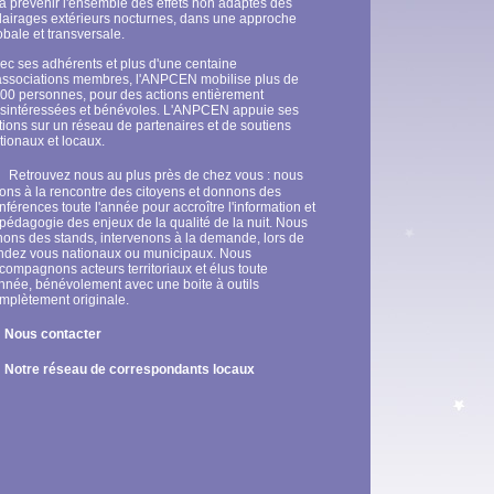
 à prévenir l'ensemble des effets non adaptés des
lairages extérieurs nocturnes, dans une approche
obale et transversale.
ec ses adhérents et plus d'une centaine
associations membres, l'ANPCEN mobilise plus de
00 personnes, pour des actions entièrement
sintéressées et bénévoles. L'ANPCEN appuie ses
tions sur un réseau de partenaires et de soutiens
tionaux et locaux.
★
Retrouvez nous au plus près de chez vous : nous
lons à la rencontre des citoyens et donnons des
nférences toute l'année pour accroître l'information et
 pédagogie des enjeux de la qualité de la nuit. Nous
nons des stands, intervenons à la demande, lors de
ndez vous nationaux ou municipaux. Nous
compagnons acteurs territoriaux et élus toute
année, bénévolement avec une boite à outils
mplètement originale.
★
Nous contacter
★
Notre réseau de correspondants locaux