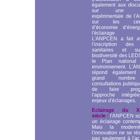
également aux discu
sur une no
expérimentale de l'A
sur les certif
d’économie d’éner
l'éclairage pu
L'ANPCEN a fait a
l'inscription des 
sanitaires et s
biodiversité des LED
le Plan national
environnement. L'
répond également
grand nombr
consultations publiqu
de faire progr
l'approche intégr
enjeux d'éclairages.
Eclairage du X
siècle :
l'ANPCEN so
un éclairage contemp
Mais la moderni
l'innovation ne se r
pas seulement à l'ac