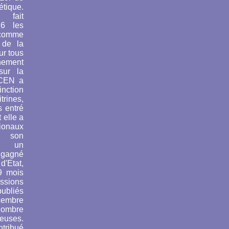
tique.
fait
16 les
 comme
 de la
ur tous
nnement
sur la
CEN a
inction
rines,
 entré
 elle a
tionaux
 son
ès un
 gagné
'Etat,
9 mois
ssions
ubliés
cembre
ombre
neuses.
tribué