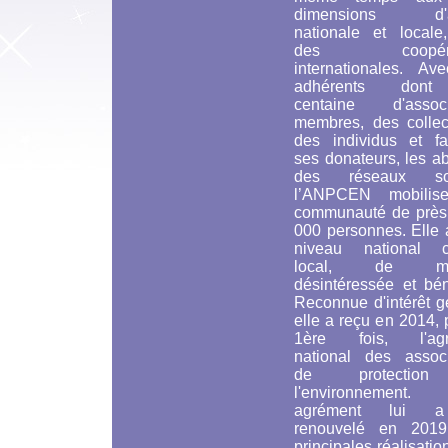
dimensions d'ac
nationale et locale
des coopérat
internationales. Av
adhérents don
centaine d'associ
membres, des collect
des individus et fam
ses donateurs, les a
des réseaux soc
l’ANPCEN mobilis
communauté de près
000 personnes. Elle 
niveau national 
local, de man
désintéressée et bén
Reconnue d'intérêt g
elle a reçu en 2014, 
1ère fois, l'agr
national des associ
de protectio
l'environnement
agrément lui 
renouvelé en 201
principales réalisatio