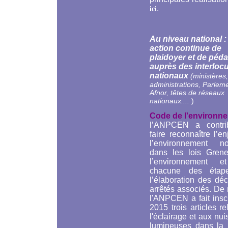
.
ici
Au niveau national 
action continue de
plaidoyer et de péd
auprès des interloc
nationaux
(ministères,
administrations, Parleme
Afnor, têtes de réseaux
nationaux....
)
Code de l'environne
l’ANPCEN a contr
faire reconnaître l’e
l’environnement no
dans les lois Grene
l’environnement e
chacune des étap
l’élaboration des déc
arrêtés associés. De
l'ANPCEN a fait insc
2015 trois articles rel
l'éclairage et aux nu
lumineuses dans la 