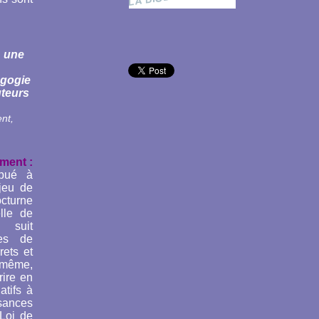
: une
agogie
uteurs
nt,
ment :
ibué à
njeu de
cturne
lle de
t suit
es de
rets et
 même,
rire en
atifs à
isances
Loi de