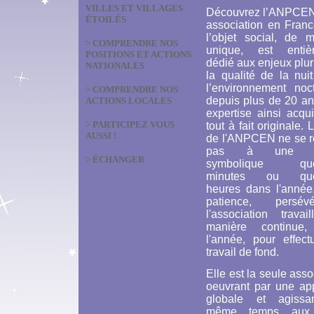
VILLES ET VILLAGES
Découvrez l’ANPCEN
ÉTOILÉS
association en Franc
l’objet social, de m
>
COMPRENDRE NOS
unique, est entiè
POSITIONS ET ACTIONS
dédié aux enjeux plur
NATIONALES
la qualité de la nui
l’environnement noct
>
COMPRENDRE NOS
depuis plus de 20 an
ACTIONS LOCALES
expertise ainsi acqu
>
PARTICIPEZ VOUS
tout à fait originale. 
AUSSI !
de l'ANPCEN ne se 
pas à une ac
>
ÉCHANGER
symbolique que
minutes ou que
heures dans l'année
patience, persévé
l'association travai
manière continue,
l'année, pour effect
travail de fond.
Elle est la seule asso
oeuvrant par une ap
globale et agiss
même temps aux