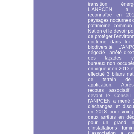
transition énergé
L'ANPCEN a 
reconnaître en 20
paysages nocturnes
patrimoine commun
Nation et le devoir po
de protéger l'enviro
nocturne
dans loi 
biodiversité.
L'ANP
négocié l'arrêté d'ext
des façades, vit
bureaux non occupés
en vigueur en 2013 et
effectué 3 bilans na
de terrain de
application. Apr
recours associatif
devant le Conseil d
l'ANPCEN a mené 
d'échanges et discu
en 2018 pour voir p
deux arrêtés en dé
pour un grand n
d'installations lumi
L’association a con