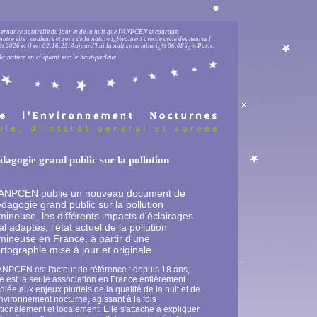
lternance naturelle du jour et de la nuit que l'ANPCEN encourage.
notre site : couleurs et sons de la nature ï¿½voluent avec le cycle des heures !
 2026 et il est
02:16:24
.
Aujourd'hui la nuit se termine ï¿½ 06:08 ï¿½ Paris.
la nature en cliquant sur le haut-parleur
gogie grand public sur la pollution
'ANPCEN publie un nouveau document de
dagogie grand public sur la pollution
mineuse, les différents impacts d'éclairages
l adaptés, l'état actuel de la pollution
mineuse en France, à partir d'une
rtographie mise à jour et originale.
ANPCEN est l'acteur de référence : depuis 18 ans,
le est la seule association en France entièrement
diée aux enjeux pluriels de la qualité de la nuit et de
environnement nocturne, agissant à la fois
tionalement et localement. Elle s'attache à expliquer