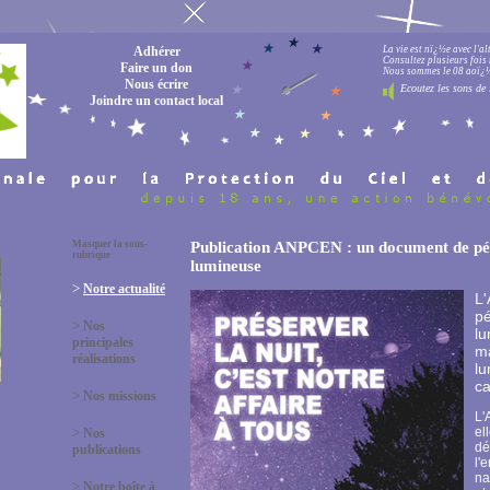
Adhérer
La vie est nï¿½e avec l'a
Consultez plusieurs fois 
Faire un don
Nous sommes le 08 aoï¿½t
Nous écrire
Ecoutez les sons de 
Joindre un contact local
Masquer la sous-
Publication ANPCEN : un document de péda
rubrique
lumineuse
>
Notre actualité
L
pé
>
Nos
lu
principales
ma
réalisations
lu
ca
>
Nos missions
L'
>
el
Nos
dé
publications
l'
na
>
Notre boîte à