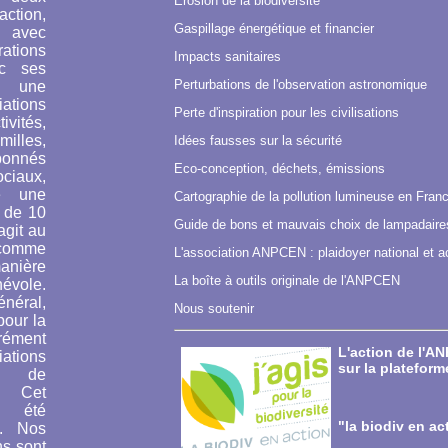
Erosion de la biodiversité
tion,
Gaspillage énergétique et financier
, avec
ions
Impacts sanitaires
ec ses
Perturbations de l'observation astronomique
t une
ations
Perte d'inspiration pour les civilisations
ivités,
illes,
Idées fausses sur la sécurité
bonnés
Eco-conception, déchets, émissions
iaux,
e une
Cartographie de la pollution lumineuse en Franc
 de 10
Guide de bons et mauvais choix de lampadaires
agit au
comme
L'association ANPCEN : plaidoyer national et ac
ière
La boîte à outils originale de l'ANPCEN
évole.
énéral,
Nous soutenir
pour la
ément
L'action de l'
ations
sur la platefor
n de
. Cet
a été
"la biodiv en ac
9. Nos
ns sont