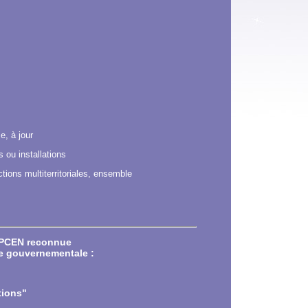
e, à jour
 ou installations
tions multiterritoriales, ensemble
ANPCEN reconnue
me gouvernementale :
tions"