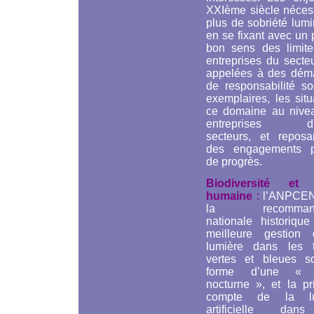
XXIème siècle nécess
plus de sobriété lum
en se fixant avec un
bon sens des limite
entreprises du secte
appelées à des dém
de responsabilité so
exemplaires, les sit
ce domaine au nive
entreprises d'a
secteurs, et reposa
des engagements p
de progrès.
Biodiversité et 
humaine
:
l’ANPCEN
la recommanda
nationale historique
meilleure gestion
lumière dans les 
vertes et bleues s
forme d’une « 
nocturne », et la pr
compte de la lu
artificielle dan