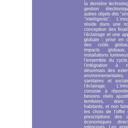
la dernière technolo
gestion électroni
autres objets dits "sm
"intelligents". L'inn
réside dans une no
conception des final
l'éclairage et une a
globale : prise en 
des coûts globa
impacts globaux
installations lumine
l'ensemble du cycle
l'intégration à ré
désormais des extern
environnementales,
sanitaires et socia
l'éclairage. L'inno
consiste à répond
besoins réels ajust
territoires, don
habitants, et non faire
les choix de l'offre
prescriptions des a
économiques direc
intéressés. Les enj