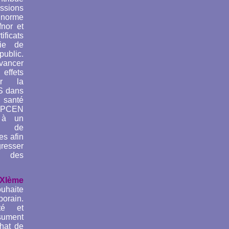
ssions
rme
fnor et
icats
gie de
blic.
vancer
effets
ur la
S dans
 santé
ANPCEN
 à un
e de
es afin
esser
ée des
XIème
uhaite
orain.
té et
ésument
hat de