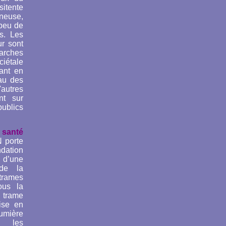
itente
ineuse,
 peu de
s. Les
ur sont
arches
ciétale
uant en
au des
utres
nt sur
ublics
santé
 porte
tion
 d’une
 de la
trames
ous la
trame
ise en
mière
s les