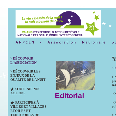
>
DÉCOUVRIR
Mas
rub
L'ASSOCIATION
>
N
>
DÉCOUVRIR LES
ENJEUX DE LA
>
QUALITÉ DE LA NUIT
pri
réa
SOUTENIR NOS
ACTIONS
Editorial
>
N
PARTICIPEZ À
>
VILLES ET VILLAGES
pub
ÉTOILÉS ET
TERRITOIRES DE
>
N