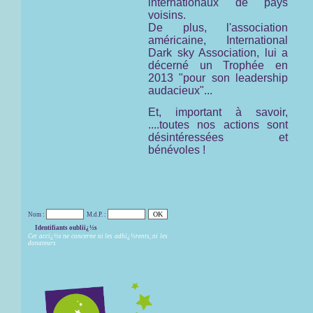
internationaux de pays
voisins.
De plus, l'association
américaine,
International
Dark sky Association,
lui a
décerné un Trophée en
2013 "pour son leadership
audacieux"...
Et, important à savoir,
....toutes nos actions sont
désintéressées et
bénévoles !
Nom :
M.d.P. :
Identifiants oubliï¿½s
Cet accï¿½s ne concerne ni les adhï¿½rents, ni les
donateurs