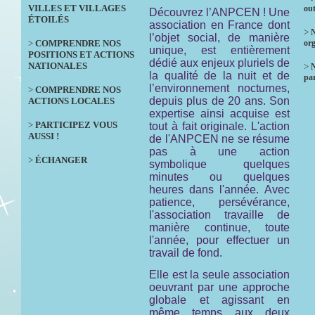
VILLES ET VILLAGES
out
Découvrez l’ANPCEN ! Une
ÉTOILÉS
association en France dont
>
N
l’objet social, de manière
>
COMPRENDRE NOS
org
unique, est entièrement
POSITIONS ET ACTIONS
dédié aux enjeux pluriels de
NATIONALES
>
la qualité de la nuit et de
par
l’environnement nocturnes,
>
COMPRENDRE NOS
depuis plus de 20 ans. Son
ACTIONS LOCALES
expertise ainsi acquise est
>
PARTICIPEZ VOUS
tout à fait originale. L'action
AUSSI !
de l'ANPCEN ne se résume
pas à une action
>
ÉCHANGER
symbolique quelques
minutes ou quelques
heures dans l'année. Avec
patience, persévérance,
l'association travaille de
manière continue, toute
l'année, pour effectuer un
travail de fond.
Elle est la seule association
oeuvrant par une approche
globale et agissant en
même temps aux deux