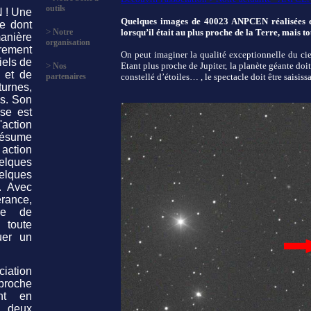
outils
 ! Une
Quelques images de 40023 ANPCEN réalisées en
e dont
>
Notre
lorsqu’il était au plus proche de la Terre, mais t
anière
organisation
rement
On peut imaginer la qualité exceptionnelle du ciel
iels de
>
Etant plus proche de Jupiter, la planète géante do
Nos
t et de
partenaires
constellé d’étoiles… , le spectacle doit être saisissa
urnes,
s. Son
ise est
L'action
résume
tion
lques
lques
. Avec
rance,
lle de
 toute
uer un
ciation
proche
ant en
 deux