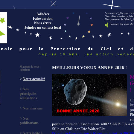
Adhérer
La vie est nï¿½e avec l'a
Consultez plusieurs fois 
Faire un don
Nous sommes le 08 aoï¿½t
Nous écrire
Ecoutez les sons de 
Joindre un contact local
Masquer la sous-
MEILLEURS VOEUX ANNEE 2026 !
rubrique
M
>
Notre actualité
f
>
!
Nos
principales
réalisations
C’
Ju
>
Nos missions
po
Pl
>
Nos
en
publications
porte le nom de l’association. 40023 ANPCEN a été
Silla au Chili par Eric Walter Elst.
>
Notre boîte à
Découvrir l'association > Notre actualité - ANPCE