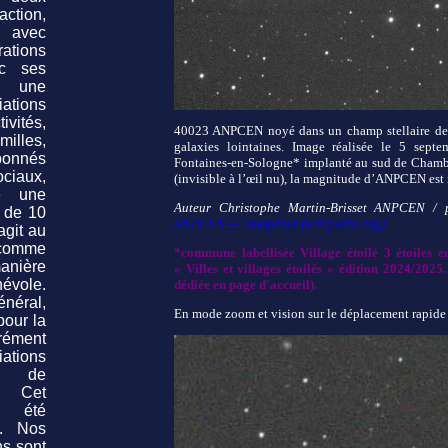
tion,
, avec
ions
ec ses
t une
ations
ivités,
40023 ANPCEN noyé dans un champ stellaire de l
illes,
galaxies lointaines. Image réalisée le 5 sept
bonnés
Fontaines-en-Sologne* implanté au sud de Chambo
iaux,
(invisible à l’œil nu), la magnitude d’ANPCEN est
e une
Auteur Christophe Martin-Brisset ANPCEN /
 de 10
ANPCEN — Wikipédia (wikipedia.org)
agit au
comme
*commune labellisée Village étoilé 3 étoiles 
ière
« Villes et villages étoilés » édition 2024/2025
évole.
dédiée en page d'accueil).
énéral,
En mode zoom et vision sur le déplacement rapide
pour la
ément
ations
n de
. Cet
a été
9. Nos
ns sont