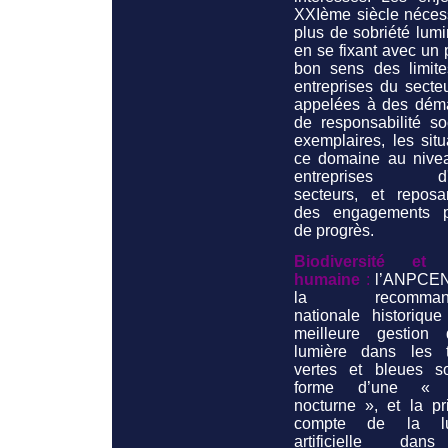
XXIème siècle nécess
plus de sobriété lum
en se fixant avec un
bon sens des limite
entreprises du secte
appelées à des dém
de responsabilité so
exemplaires, les sit
ce domaine au nive
entreprises d'a
secteurs, et reposa
des engagements p
de progrès.
Biodiversité et 
humaine
:
l’ANPCEN
la recommanda
nationale historique
meilleure gestion
lumière dans les 
vertes et bleues s
forme d’une « 
nocturne », et la pr
compte de la lu
artificielle dan