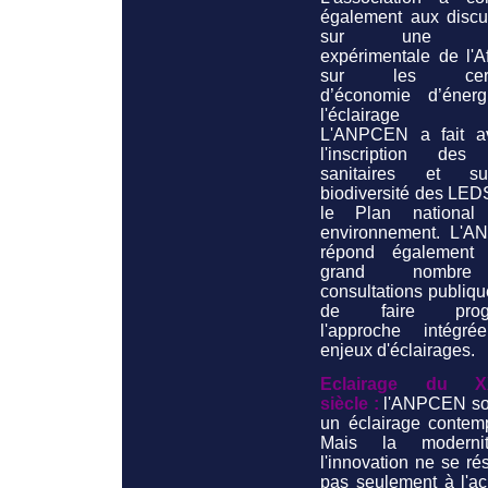
également aux discu
sur une no
expérimentale de l'A
sur les certif
d’économie d’éner
l'éclairage pu
L'ANPCEN a fait a
l'inscription des 
sanitaires et s
biodiversité des LED
le Plan national
environnement. L'
répond également
grand nombr
consultations publiqu
de faire progr
l'approche intégr
enjeux d'éclairages.
Eclairage du X
siècle :
l'ANPCEN so
un éclairage contemp
Mais la moderni
l'innovation ne se r
pas seulement à l'ac