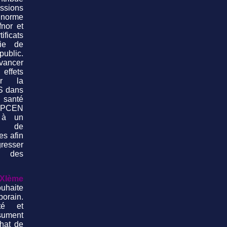
ssions
rme
fnor et
icats
gie de
blic.
vancer
effets
ur la
S dans
 santé
ANPCEN
 à un
e de
es afin
esser
ée des
XIème
uhaite
orain.
té et
ésument
hat de