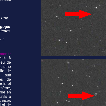
: une
agogie
uteurs
nt,
ment :
ibué à
njeu de
cturne
lle de
t suit
es de
rets et
 même,
rire en
atifs à
isances
Loi de