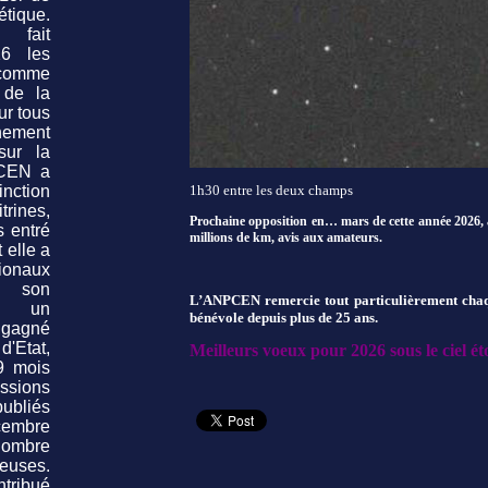
tique.
fait
16 les
 comme
 de la
ur tous
nnement
sur la
CEN a
inction
1h30 entre les deux champs
rines,
Prochaine opposition en… mars de cette année 2026,
 entré
millions de km, avis aux amateurs.
 elle a
tionaux
 son
L’ANPCEN remercie tout particulièrement chaq
ès un
bénévole depuis plus de 25 ans.
 gagné
'Etat,
Meilleurs voeux pour 2026 sous le ciel éto
9 mois
ssions
ubliés
cembre
ombre
neuses.
tribué