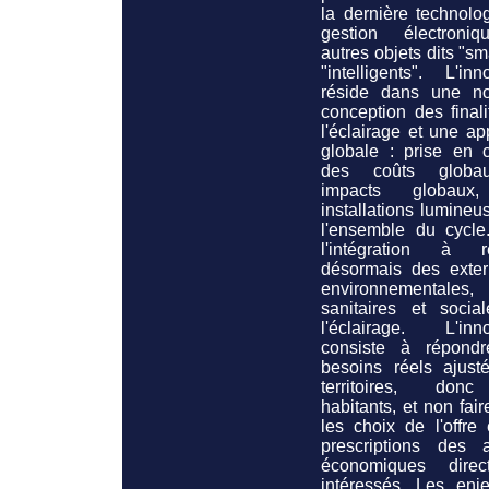
la dernière technolo
gestion électroni
autres objets dits "sm
"intelligents". L'inn
réside dans une no
conception des final
l'éclairage et une a
globale : prise en 
des coûts globa
impacts globaux
installations lumine
l'ensemble du cycle
l'intégration à ré
désormais des extern
environnementales,
sanitaires et socia
l'éclairage. L'inno
consiste à répond
besoins réels ajust
territoires, don
habitants, et non faire
les choix de l'offre
prescriptions des a
économiques direc
intéressés. Les enj