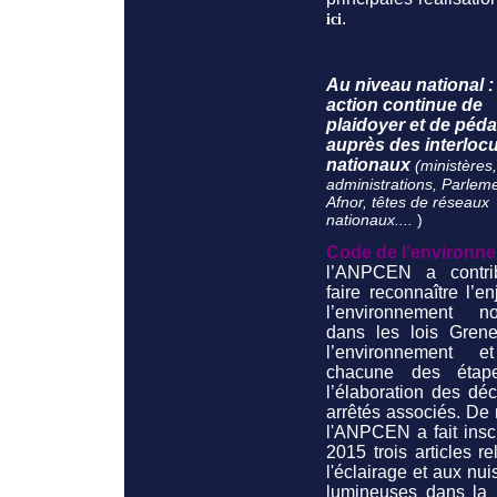
.
ici
Au niveau national 
action continue de
plaidoyer et de péd
auprès des interloc
nationaux
(ministères,
administrations, Parleme
Afnor, têtes de réseaux
nationaux....
)
Code de l'environne
l’ANPCEN a contr
faire reconnaître l’e
l’environnement no
dans les lois Grene
l’environnement e
chacune des étap
l’élaboration des déc
arrêtés associés. De
l'ANPCEN a fait insc
2015 trois articles rel
l'éclairage et aux nu
lumineuses dans la 