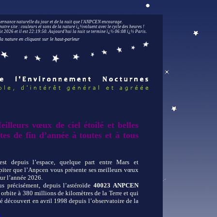
lternance naturelle du jour et de la nuit que l'ANPCEN encourage.
notre site : couleurs et sons de la nature ï¿½voluent avec le cycle des heures !
 2026 et il est
22:19:52
.
Aujourd'hui la nuit se termine ï¿½ 06:08 ï¿½ Paris.
la nature en cliquant sur le haut-parleur
eilleurs vœux de ciel étoilé et belles
êtes de fin d’année à toutes et à tous
est depuis l’espace, quelque part entre Mars et
piter que l’Anpcen vous présente ses meilleurs vœux
ur l’année 2026.
us précisément, depuis l’astéroïde
40023 ANPCEN
 orbite à 380 millions de kilomètres de la Terre et qui
 découvert en avril 1998 depuis l’observatoire de la
N