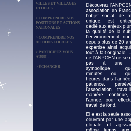
VILLES ET VILLAGES
Découvrez l’ANPCEN
ÉTOILÉS
association en Franc
l’objet social, de m
>
COMPRENDRE NOS
unique, est entiè
POSITIONS ET ACTIONS
dédié aux enjeux plur
NATIONALES
la qualité de la nui
l’environnement noct
>
COMPRENDRE NOS
depuis plus de 20 an
ACTIONS LOCALES
expertise ainsi acqu
>
PARTICIPEZ VOUS
tout à fait originale. 
AUSSI !
de l'ANPCEN ne se 
pas à une ac
>
ÉCHANGER
symbolique que
minutes ou que
heures dans l'année
patience, persévé
l'association travai
manière continue,
l'année, pour effect
travail de fond.
Elle est la seule asso
oeuvrant par une ap
globale et agiss
même temps aux