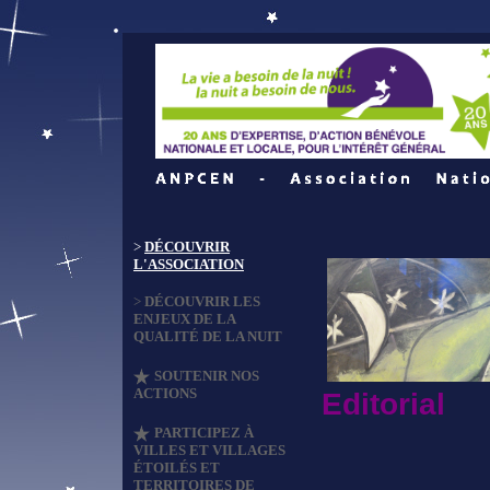
>
DÉCOUVRIR
L'ASSOCIATION
>
DÉCOUVRIR LES
ENJEUX DE LA
QUALITÉ DE LA NUIT
SOUTENIR NOS
ACTIONS
Editorial
PARTICIPEZ À
VILLES ET VILLAGES
ÉTOILÉS ET
TERRITOIRES DE