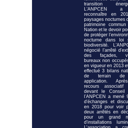
transition énergé
L'ANPCEN a 
reconnaître en 20
paysages nocturnes
patrimoine commun
Nation et le devoir po
de protéger l'enviro
nocturne
dans loi 
biodiversité.
L'ANP
négocié l'arrêté d'ext
des façades, vit
bureaux non occupés
en vigueur en 2013 et
effectué 3 bilans na
de terrain de
application. Apr
recours associatif
devant le Conseil d
l'ANPCEN a mené 
d'échanges et discu
en 2018 pour voir p
deux arrêtés en dé
pour un grand n
d'installations lumi
L’association a con