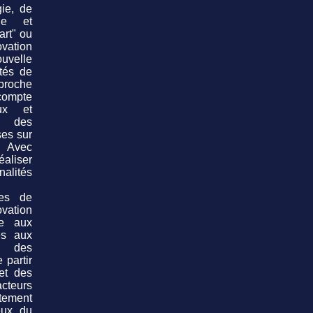
gie, de
que et
art" ou
ovation
uvelle
ités de
pproche
compte
ux et
, des
uses
sur
. Avec
aliser
alités
les de
vation
re aux
és aux
c des
 partir
 et des
cteurs
tement
eux du