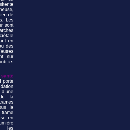
itente
ineuse,
 peu de
s. Les
ur sont
arches
ciétale
uant en
au des
utres
nt sur
ublics
santé
 porte
tion
 d’une
 de la
trames
ous la
trame
ise en
mière
s les