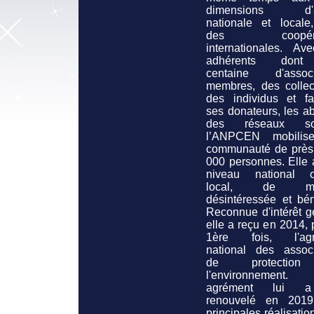
dimensions d'ac
nationale et locale
des coopérat
internationales. Av
adhérents don
centaine d'associ
membres, des collect
des individus et fam
ses donateurs, les a
des réseaux soc
l’ANPCEN mobilis
communauté de près
000 personnes. Elle 
niveau national 
local, de man
désintéressée et bén
Reconnue d'intérêt g
elle a reçu en 2014, 
1ère fois, l'agr
national des associ
de protectio
l'environnement
agrément lui 
renouvelé en 201
principales réalisatio