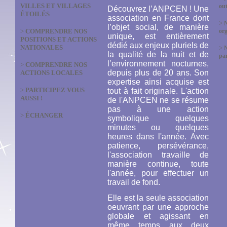
VILLES ET VILLAGES
out
Découvrez l’ANPCEN ! Une
ÉTOILÉS
association en France dont
>
N
l’objet social, de manière
>
COMPRENDRE NOS
org
unique, est entièrement
POSITIONS ET ACTIONS
dédié aux enjeux pluriels de
NATIONALES
>
la qualité de la nuit et de
par
l’environnement nocturnes,
>
COMPRENDRE NOS
depuis plus de 20 ans. Son
ACTIONS LOCALES
expertise ainsi acquise est
>
PARTICIPEZ VOUS
tout à fait originale. L'action
AUSSI !
de l'ANPCEN ne se résume
pas à une action
>
ÉCHANGER
symbolique quelques
minutes ou quelques
heures dans l'année. Avec
patience, persévérance,
l'association travaille de
manière continue, toute
l'année, pour effectuer un
travail de fond.
Elle est la seule association
oeuvrant par une approche
globale et agissant en
même temps aux deux