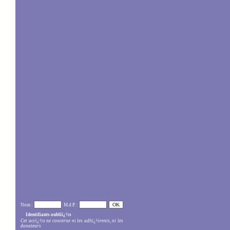
Nom :
M.d.P. :
Identifiants oubliï¿½s
Cet accï¿½s ne concerne ni les adhï¿½rents, ni les
donateurs