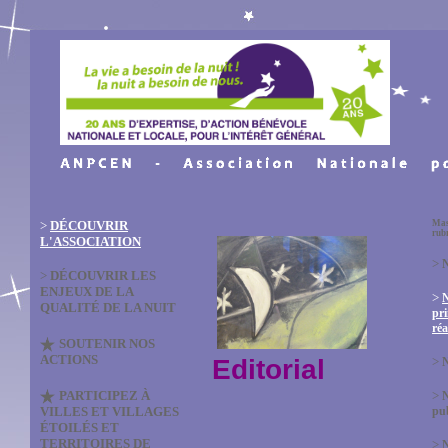
>
DÉCOUVRIR
Mas
rub
L'ASSOCIATION
>
N
>
DÉCOUVRIR LES
ENJEUX DE LA
>
QUALITÉ DE LA NUIT
pri
réa
SOUTENIR NOS
ACTIONS
Editorial
>
N
PARTICIPEZ À
>
VILLES ET VILLAGES
pub
ÉTOILÉS ET
TERRITOIRES DE
>
N