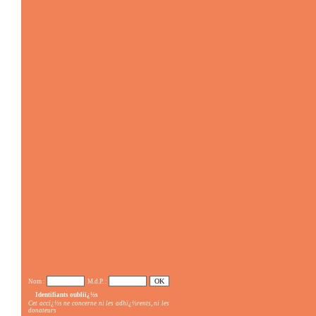
Nom :
M.d.P. :
Identifiants oubliï¿½s
Cet accï¿½s ne concerne ni les adhï¿½rents, ni les
donateurs