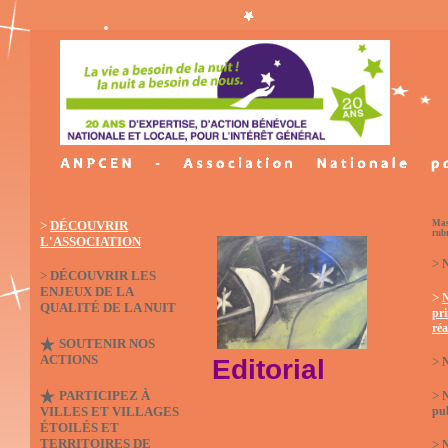
>
DÉCOUVRIR
Mas
rub
L'ASSOCIATION
>
N
>
DÉCOUVRIR LES
ENJEUX DE LA
>
QUALITÉ DE LA NUIT
pri
réa
SOUTENIR NOS
ACTIONS
Editorial
>
N
PARTICIPEZ À
>
VILLES ET VILLAGES
pub
ÉTOILÉS ET
TERRITOIRES DE
>
N