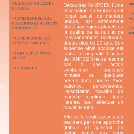
VILLES ET VILLAGES
out
Découvrez l’ANPCEN ! Une
ÉTOILÉS
association en France dont
>
N
l’objet social, de manière
>
COMPRENDRE NOS
org
unique, est entièrement
POSITIONS ET ACTIONS
dédié aux enjeux pluriels de
NATIONALES
>
la qualité de la nuit et de
par
l’environnement nocturnes,
>
COMPRENDRE NOS
depuis plus de 20 ans. Son
ACTIONS LOCALES
expertise ainsi acquise est
>
PARTICIPEZ VOUS
tout à fait originale. L'action
AUSSI !
de l'ANPCEN ne se résume
pas à une action
>
ÉCHANGER
symbolique quelques
minutes ou quelques
heures dans l'année. Avec
patience, persévérance,
l'association travaille de
manière continue, toute
l'année, pour effectuer un
travail de fond.
Elle est la seule association
oeuvrant par une approche
globale et agissant en
même temps aux deux