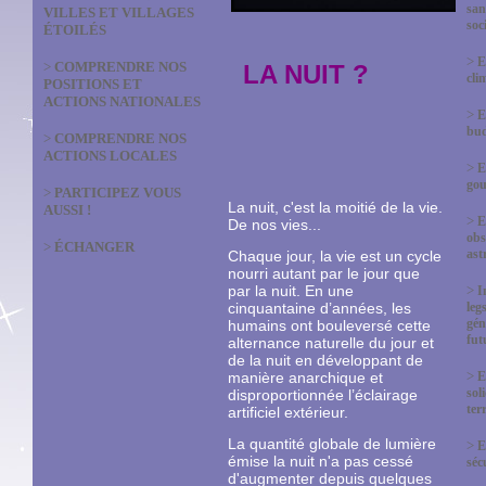
san
VILLES ET VILLAGES
soc
ÉTOILÉS
>
E
>
COMPRENDRE NOS
LA NUIT ?
cli
POSITIONS ET
ACTIONS NATIONALES
>
E
bud
>
COMPRENDRE NOS
ACTIONS LOCALES
>
E
gou
>
PARTICIPEZ VOUS
La nuit, c'est la moitié de la vie.
AUSSI !
>
E
De nos vies...
obs
>
ÉCHANGER
ast
Chaque jour, la vie est un cycle
nourri autant par le jour que
par la nuit. En une
>
I
cinquantaine d’années, les
leg
gén
humains ont bouleversé cette
fut
alternance naturelle du jour et
de la nuit en développant de
>
manière anarchique et
E
sol
disproportionnée l’éclairage
terr
artificiel extérieur.
La quantité globale de lumière
>
E
émise la nuit n'a pas cessé
séc
d'augmenter depuis quelques