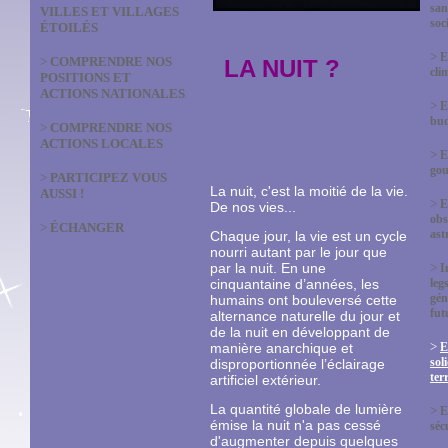
san
VILLES ET VILLAGES
soc
ÉTOILÉS
>
E
>
COMPRENDRE NOS
LA NUIT ?
cli
POSITIONS ET
ACTIONS NATIONALES
>
E
bud
>
COMPRENDRE NOS
ACTIONS LOCALES
>
E
gou
>
PARTICIPEZ VOUS
La nuit, c'est la moitié de la vie.
AUSSI !
>
E
De nos vies...
obs
>
ÉCHANGER
ast
Chaque jour, la vie est un cycle
nourri autant par le jour que
par la nuit. En une
>
I
cinquantaine d’années, les
leg
gén
humains ont bouleversé cette
fut
alternance naturelle du jour et
de la nuit en développant de
>
manière anarchique et
E
sol
disproportionnée l’éclairage
terr
artificiel extérieur.
La quantité globale de lumière
>
E
émise la nuit n'a pas cessé
séc
d'augmenter depuis quelques