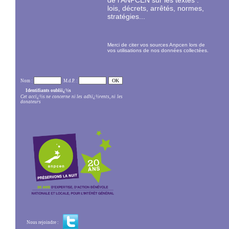
de l'ANPCEN sur les textes :
lois, décrets, arrêtés, normes,
stratégies...
Merci de citer vos sources Anpcen lors de
vos utilisations de nos données collectées.
Nom :
M.d.P. :
Identifiants oubliï¿½s
Cet accï¿½s ne concerne ni les adhï¿½rents, ni les
donateurs
Nous rejoindre :