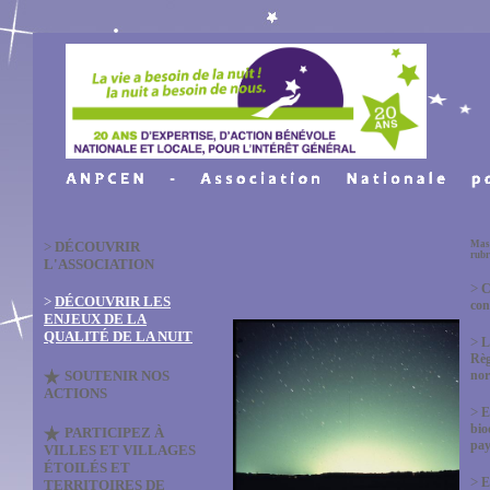
>
DÉCOUVRIR
Masq
rubr
L'ASSOCIATION
>
C
>
DÉCOUVRIR LES
con
ENJEUX DE LA
QUALITÉ DE LA NUIT
>
L
Règ
SOUTENIR NOS
no
ACTIONS
>
E
bio
PARTICIPEZ À
pay
VILLES ET VILLAGES
ÉTOILÉS ET
>
E
TERRITOIRES DE