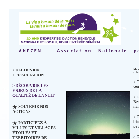
>
DÉCOUVRIR
Masq
rubr
L'ASSOCIATION
>
C
>
DÉCOUVRIR LES
con
ENJEUX DE LA
QUALITÉ DE LA NUIT
>
L
Règ
SOUTENIR NOS
no
ACTIONS
>
E
bio
PARTICIPEZ À
pay
VILLES ET VILLAGES
ÉTOILÉS ET
>
E
TERRITOIRES DE