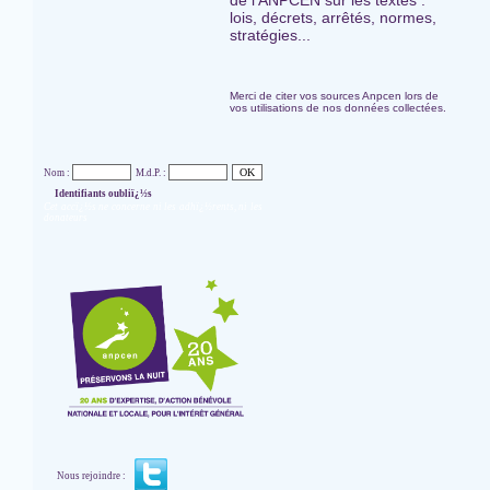
de l'ANPCEN sur les textes :
lois, décrets, arrêtés, normes,
stratégies...
Merci de citer vos sources Anpcen lors de
vos utilisations de nos données collectées.
Nom :
M.d.P. :
Identifiants oubliï¿½s
Cet accï¿½s ne concerne ni les adhï¿½rents, ni les
donateurs
Nous rejoindre :