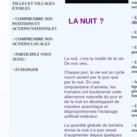
san
VILLES ET VILLAGES
soc
ÉTOILÉS
>
E
>
COMPRENDRE NOS
LA NUIT ?
cli
POSITIONS ET
ACTIONS NATIONALES
>
E
bud
>
COMPRENDRE NOS
ACTIONS LOCALES
>
E
gou
>
PARTICIPEZ VOUS
La nuit, c'est la moitié de la vie.
AUSSI !
>
E
De nos vies...
obs
>
ÉCHANGER
ast
Chaque jour, la vie est un cycle
nourri autant par le jour que
par la nuit. En une
>
I
cinquantaine d’années, les
leg
gén
humains ont bouleversé cette
fut
alternance naturelle du jour et
de la nuit en développant de
>
manière anarchique et
E
sol
disproportionnée l’éclairage
terr
artificiel extérieur.
La quantité globale de lumière
>
E
émise la nuit n'a pas cessé
séc
d'augmenter depuis quelques