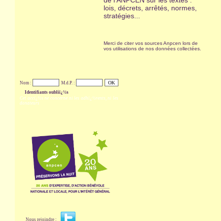
de l'ANPCEN sur les textes :
lois, décrets, arrêtés, normes,
stratégies...
Merci de citer vos sources Anpcen lors de
vos utilisations de nos données collectées.
Nom :
M.d.P. :
Identifiants oubliï¿½s
Cet accï¿½s ne concerne ni les adhï¿½rents, ni les
donateurs
Nous rejoindre :