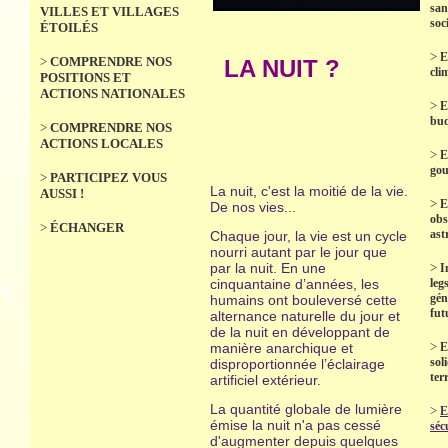
san
VILLES ET VILLAGES
soc
ÉTOILÉS
>
E
>
COMPRENDRE NOS
LA NUIT ?
cli
POSITIONS ET
ACTIONS NATIONALES
>
E
bud
>
COMPRENDRE NOS
ACTIONS LOCALES
>
E
gou
>
PARTICIPEZ VOUS
La nuit, c'est la moitié de la vie.
AUSSI !
>
E
De nos vies...
obs
>
ÉCHANGER
ast
Chaque jour, la vie est un cycle
nourri autant par le jour que
par la nuit. En une
>
I
cinquantaine d’années, les
leg
gén
humains ont bouleversé cette
fut
alternance naturelle du jour et
de la nuit en développant de
>
manière anarchique et
E
sol
disproportionnée l’éclairage
terr
artificiel extérieur.
La quantité globale de lumière
>
E
émise la nuit n'a pas cessé
séc
d'augmenter depuis quelques