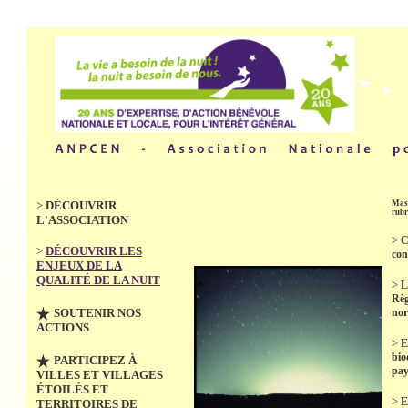
>
DÉCOUVRIR
Masq
rubr
L'ASSOCIATION
>
C
>
DÉCOUVRIR LES
con
ENJEUX DE LA
QUALITÉ DE LA NUIT
>
L
Règ
SOUTENIR NOS
no
ACTIONS
>
E
bio
PARTICIPEZ À
pay
VILLES ET VILLAGES
ÉTOILÉS ET
>
E
TERRITOIRES DE