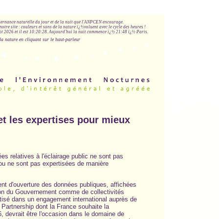
lternance naturelle du jour et de la nuit que l'ANPCEN encourage.
notre site : couleurs et sons de la nature ï¿½voluent avec le cycle des heures !
 2026 et il est
10:20:28
.
Aujourd'hui la nuit commence ï¿½ 21:48 ï¿½ Paris.
la nature en cliquant sur le haut-parleur
et les expertises pour mieux
 relatives à l'éclairage public ne sont pas
ou ne sont pas expertisées de manière
t d'ouverture des données publiques, affichées
n du Gouvernement comme de collectivités
rétisé dans un engagement international auprès de
Partnership dont la France souhaite la
, devrait être l'occasion dans le domaine de