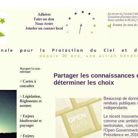
Adhérer
La vie est nï¿½e avec l'a
Consultez plusieurs fois 
Faire un don
Nous sommes le 06 aoï¿½t
Nous écrire
Ecoutez les sons de 
Joindre un contact local
Masquer la sous-
rubrique
Partager les connaissances 
>
Cartes à
déterminer les choix
consulter
>
Législation,
Beaucoup de données
Règlements et
rendues publiques 
normes
indépendante.
>
Enjeux
Le récent mouvemen
biodiversité et
comme une ambitio
paysages
territoriales, conc
l'Open Government 
Présidence en 2016
>
Enjeux