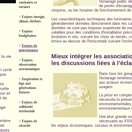
l'éclairage public
sanitaires et
de points d'éclair
sociaux
citoyens, ou les horaires de fonctionnement de l
>
Enjeux énergie,
Les caractéristiques techniques des luminaires,
climat, déchets
généralement données directement dans les cat
données ne sont pas toujours expertisée de ma
>
Enjeux
valables pour des conditions d'installation préci
budgétaires
évolution in situ, suivant les choix du terrain,
émise au dessus de l'horizontale suivant l'inclin
>
Enjeux de
gouvernance
Mieux intégrer les associat
 la vie.
>
Enjeux
les discussions liées à l'écl
observation
astronomique
n cycle
Dans tous les group
 que
l'éclairage extérie
>
Inspiration et
aux acteurs économi
es
legs aux
usagers.
générations
cette
futures
our et
La prise en compte
t de
nécessite la prése
>
Enjeux de
environnementales, 
solidarité
rage
environnementaux d
territoriale
Une plus grande ou
umière
nécessaire au XXIè
>
Enjeux de
ssé
les enjeux économiques, sociaux et environne
sécurité
lques