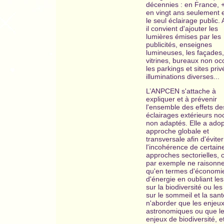
décennies : en France, 
en vingt ans seulement 
le seul éclairage public.
il convient d'ajouter les
lumières émises par les
publicités, enseignes
lumineuses, les façades,
vitrines, bureaux non oc
les parkings et sites priv
illuminations diverses...
L’ANPCEN s'attache à
expliquer et à prévenir
l'ensemble des effets de
éclairages extérieurs no
non adaptés. Elle a ado
approche globale et
transversale afin d'éviter
l'incohérence de certain
approches sectorielles
par exemple ne raisonn
qu'en termes d'économi
d'énergie en oubliant les
sur la biodiversité ou les
sur le sommeil et la san
n'aborder que les enjeu
astronomiques ou que l
enjeux de biodiversité, e