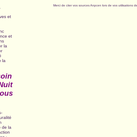
Merci de citer vos sources Anpcen lors de vos utilisations 
,
ves et
nc
ence et
ns
r la
er
é
 la
soin
Nuit
nous
s-
uralité
n
 de la
action