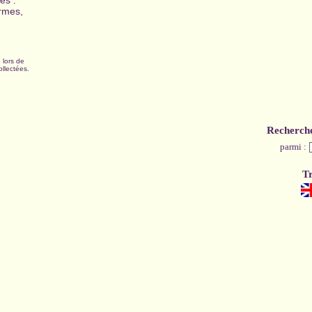
es :
ormes,
 lors de
ollectées.
Recherch
parmi :
Tr