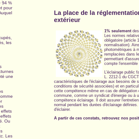
+ 94 %
et pour
La place de la réglementatio
 Auquel
extérieur
1% seulement
des 
Les normes relative
cupés,
obligatoire (article
és, les
normalisation). Ain
photométriques à 
remplacées dans le
permettant d'assure
compte l'ensemble
s
cturnes
L'éclairage public f
pté une
L. 2212-1 du CGCT) 
caractéristiques de l'éclairage aux besoins d
conditions de sécurité associées) et en particuli
cette compétence même en cas de délégation de 
es
commune, comme un syndicat d'énergie ou à
, comme
compétence éclairage. Il doit assurer l'entretien
er
normal pendant les durées d'éclairage définies. Il
es
d'éclairer.
 effets
 effets
A partir de ces constats, retrouvez nos posi
té. Ou
x
es
tc. Les