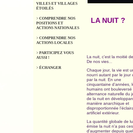
VILLES ET VILLAGES
ÉTOILÉS
>
COMPRENDRE NOS
LA NUIT ?
POSITIONS ET
ACTIONS NATIONALES
>
COMPRENDRE NOS
ACTIONS LOCALES
>
PARTICIPEZ VOUS
La nuit, c'est la moitié de
AUSSI !
De nos vies...
>
ÉCHANGER
Chaque jour, la vie est u
nourri autant par le jour
par la nuit. En une
cinquantaine d’années, l
humains ont bouleversé 
alternance naturelle du j
de la nuit en développan
manière anarchique et
disproportionnée l’éclai
artificiel extérieur.
La quantité globale de l
émise la nuit n'a pas ce
d'augmenter depuis que