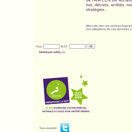
de l'ANPCEN sur les text
lois, décrets, arrêtés, n
stratégies...
Merci de citer vos sources Anpcen
vos utilisations de nos données c
Nom :
M.d.P. :
Identifiants oubliï¿½s
Cet accï¿½s ne concerne ni les adhï¿½rents, ni les
donateurs
Nous rejoindre :