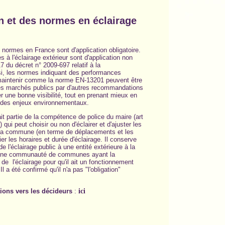
n et des normes en éclairage
normes en France sont d'application obligatoire.
s à l'éclairage extérieur sont d'application non
 17 du décret n° 2009-697 relatif à la
si, les normes indiquant des performances
maintenir comme la norme EN-13201 peuvent être
s marchés publics par d'autres recommandations
r une bonne visibilité, tout en prenant mieux en
 des enjeux environnementaux.
ait partie de la compétence de police du maire (art
qui peut choisir ou non d'éclairer et d'ajuster les
e sa commune (en terme de déplacements et les
er les horaires et durée d'éclairage. Il conserve
l'éclairage public à une entité extérieure à la
 une communauté de communes ayant la
 de l'éclairage pour qu'il ait un fonctionnement
 a été confirmé qu'il n'a pas "l'obligation"
tions vers les décideurs
:
ici