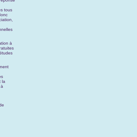
 réponse
s tous
donc
iation,
nnelles
tion à
ratuites
'études
ement
es
 la
 à
de