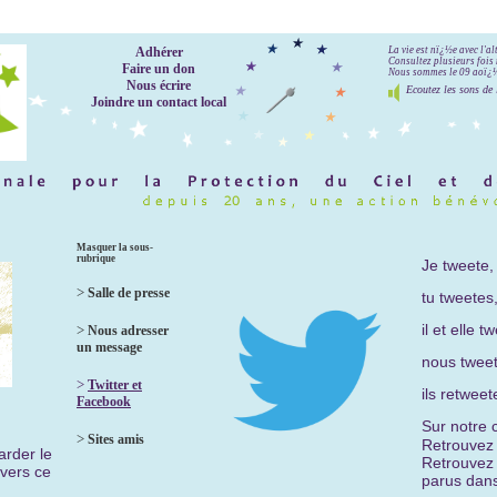
Adhérer
La vie est nï¿½e avec l'a
Consultez plusieurs fois 
Faire un don
Nous sommes le 09 aoï¿½t
Nous écrire
Ecoutez les sons de 
Joindre un contact local
Masquer la sous-
rubrique
Je tweete,
>
Salle de presse
tu tweetes
il et elle t
>
Nous adresser
un message
nous twee
>
Twitter et
ils retweete
Facebook
Sur notre 
>
Sites amis
Retrouvez 
arder le
Retrouvez
avers ce
parus dans