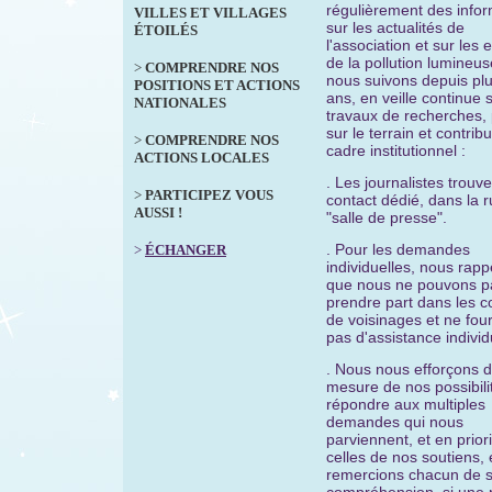
régulièrement des info
VILLES ET VILLAGES
sur les actualités de
ÉTOILÉS
l'association et sur les 
de la pollution lumineu
>
COMPRENDRE NOS
nous suivons depuis pl
POSITIONS ET ACTIONS
ans, en veille continue s
NATIONALES
travaux de recherches,
sur le terrain et contrib
>
COMPRENDRE NOS
cadre institutionnel :
ACTIONS LOCALES
. Les journalistes trouv
>
PARTICIPEZ VOUS
contact dédié, dans la 
AUSSI !
"salle de presse".
. Pour les demandes
>
ÉCHANGER
individuelles,
nous rapp
que nous ne pouvons p
prendre part dans les co
de voisinages et ne fou
pas d'assistance individ
.
Nous nous efforçons d
mesure de nos possibili
répondre aux multiples
demandes qui nous
parviennent, et en prior
celles de nos soutiens, 
remercions
chacun de 