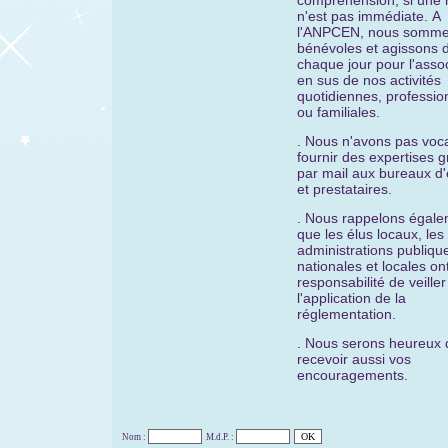
compréhension, si une
n'est pas immédiate.
A
l'ANPCEN, nous somme
bénévoles et agissons 
chaque jour pour l'assoc
en sus de nos activités
quotidiennes, professio
ou familiales.
. Nous n'avons pas voca
fournir des expertises g
par mail aux bureaux d
et prestataires.
. Nous rappelons égal
que les élus locaux, les
administrations publiqu
nationales et locales ont
responsabilité de veiller
l'application de la
réglementation.
. Nous serons heureux 
recevoir aussi vos
encouragements.
Nom :
M.d.P. :