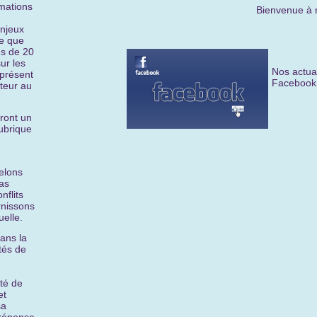
rmations
Bienvenue à nos nouve
enjeux
se que
us de 20
ur les
Nos actua
 présent
Facebook 
uteur au
eront un
rubrique
elons
as
nflits
rnissons
uelle.
ans la
tés de
ité de
et
sa