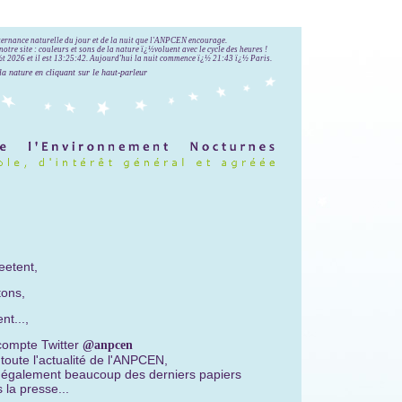
lternance naturelle du jour et de la nuit que l'ANPCEN encourage.
notre site : couleurs et sons de la nature ï¿½voluent avec le cycle des heures !
 2026 et il est
13:25:43
.
Aujourd'hui la nuit commence ï¿½ 21:43 ï¿½ Paris.
la nature en cliquant sur le haut-parleur
,
weetent,
tons,
nt...,
compte Twitter
@anpcen
toute l'actualité de l'ANPCEN,
 également beaucoup des derniers papiers
 la presse...