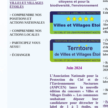
not
citoyens et pour la
VILLES ET VILLAGES
biodiversité, l'environnement
ÉTOILÉS
>
Pa
Edi
>
COMPRENDRE NOS
POSITIONS ET
>
(V
ACTIONS NATIONALES
Ale
parl
>
COMPRENDRE NOS
vill
ACTIONS LOCALES
>
(V
>
PARTICIPEZ VOUS
Tém
AUSSI !
d'él
com
labe
>
ÉCHANGER
>
Ré
l'éd
Juin 2024
202
L’Association Nationale pour la
>
Ca
Protection du Ciel et de
labe
l’Environnement Nocturnes
(ANPCEN) lance la nouvelle
>
Bi
édition du concours « Villes et
sur
Villages Etoilés ». Les communes
souhaitant déposer leur
>
P
candidature pour décrocher le
sign
label de 1 à 5 étoiles, ou