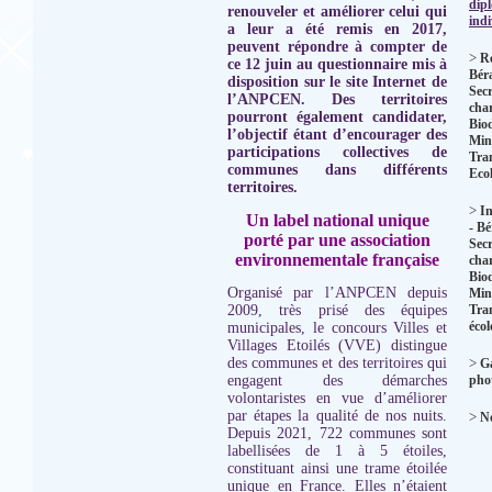
dip
renouveler et améliorer celui qui
indi
a leur a été remis en 2017,
peuvent répondre à compter de
>
R
ce 12 juin au questionnaire mis à
Bér
disposition sur le site Internet de
Secr
l’ANPCEN.
Des territoires
char
pourront également candidater,
Biod
l’objectif étant d’encourager des
Mini
participations collectives de
Tra
communes dans différents
Eco
territoires.
>
In
Un label national unique
- B
porté par une association
Secr
environnementale française
char
Biod
Organisé par l’ANPCEN depuis
Mini
2009, très prisé des équipes
Tra
éco
municipales, le concours Villes et
Villages Etoilés (VVE) distingue
des communes et des territoires qui
>
Ga
engagent des démarches
pho
volontaristes en vue d’améliorer
par étapes la qualité de nos nuits.
>
No
Depuis 2021, 722 communes sont
labellisées de 1 à 5 étoiles,
constituant ainsi une trame étoilée
unique en France. Elles n’étaient