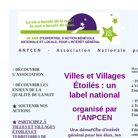
>
DÉCOUVRIR
Masq
rubr
Villes et Villages
L'ASSOCIATION
>
I
Étoilés : un
>
DÉCOUVRIR LES
à Vi
ENJEUX DE LA
Etoi
label national
QUALITÉ DE LA NUIT
>
I
SOUTENIR NOS
à Te
organisé par
Vill
ACTIONS
Etoi
l'ANPCEN
PARTICIPEZ À
>
R
VILLES ET VILLAGES
rch
Une déma
e d'intérêt
Edit
ÉTOILÉS ET
crit
général pour les élus, les
TERRITOIRES DE