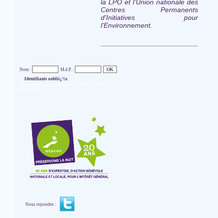
la LPO et l'Union nationale des
Centres Permanents
d'Initiatives pour
l'Environnement.
Nom :
M.d.P. :
Identifiants oubliï¿½s
Cet accï¿½s ne concerne ni les adhï¿½rents, ni les
donateurs
Nous rejoindre :