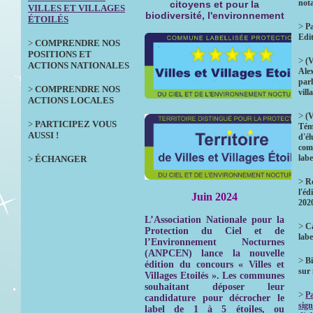
not
citoyens et pour la
VILLES ET VILLAGES
biodiversité, l'environnement
ÉTOILÉS
>
Pa
Edi
>
COMPRENDRE NOS
POSITIONS ET
>
(V
ACTIONS NATIONALES
Ale
parl
>
COMPRENDRE NOS
vill
ACTIONS LOCALES
>
(V
>
PARTICIPEZ VOUS
Tém
AUSSI !
d'él
com
labe
>
ÉCHANGER
>
Ré
l'éd
Juin 2024
202
L’Association Nationale pour la
>
Ca
Protection du Ciel et de
labe
l’Environnement Nocturnes
(ANPCEN) lance la nouvelle
>
Bi
édition du concours « Villes et
sur
Villages Etoilés ». Les communes
souhaitant déposer leur
>
P
candidature pour décrocher le
sign
label de 1 à 5 étoiles, ou