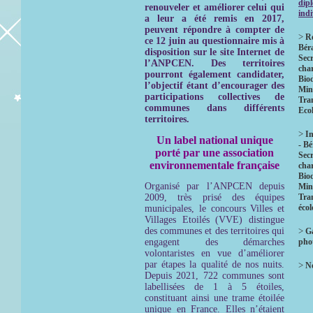
dip
renouveler et améliorer celui qui
indi
a leur a été remis en 2017,
peuvent répondre à compter de
>
R
ce 12 juin au questionnaire mis à
Bér
disposition sur le site Internet de
Secr
l’ANPCEN.
Des territoires
char
pourront également candidater,
Biod
l’objectif étant d’encourager des
Mini
participations collectives de
Tra
communes dans différents
Eco
territoires.
>
In
Un label national unique
- B
porté par une association
Secr
environnementale française
char
Biod
Organisé par l’ANPCEN depuis
Mini
2009, très prisé des équipes
Tra
éco
municipales, le concours Villes et
Villages Etoilés (VVE) distingue
des communes et des territoires qui
>
Ga
engagent des démarches
pho
volontaristes en vue d’améliorer
par étapes la qualité de nos nuits.
>
No
Depuis 2021, 722 communes sont
labellisées de 1 à 5 étoiles,
constituant ainsi une trame étoilée
unique en France. Elles n’étaient