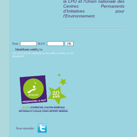
la LPO et l'Union nationale des
Centres Permanents
d'Initiatives pour
l'Environnement.
Nom :
M.d.P. :
Identifiants oubliï¿½s
Cet accï¿½s ne concerne ni les adhï¿½rents, ni les
donateurs
Nous rejoindre :