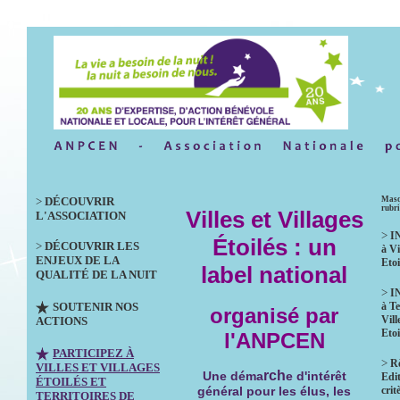
>
DÉCOUVRIR
Masq
rubr
Villes et Villages
L'ASSOCIATION
>
I
Étoilés : un
>
DÉCOUVRIR LES
à Vi
ENJEUX DE LA
Etoi
label national
QUALITÉ DE LA NUIT
>
I
SOUTENIR NOS
à Te
organisé par
Vill
ACTIONS
Etoi
l'ANPCEN
PARTICIPEZ À
>
R
VILLES ET VILLAGES
rch
Une déma
e d'intérêt
Edit
ÉTOILÉS ET
crit
général pour les élus, les
TERRITOIRES DE