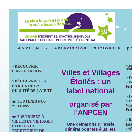
>
DÉCOUVRIR
Masq
rubr
Villes et Villages
L'ASSOCIATION
>
I
Étoilés : un
>
DÉCOUVRIR LES
à Vi
ENJEUX DE LA
Etoi
label national
QUALITÉ DE LA NUIT
>
I
SOUTENIR NOS
à Te
organisé par
Vill
ACTIONS
Etoi
l'ANPCEN
PARTICIPEZ À
>
R
VILLES ET VILLAGES
rch
Une déma
e d'intérêt
Edit
ÉTOILÉS ET
crit
général pour les élus, les
TERRITOIRES DE