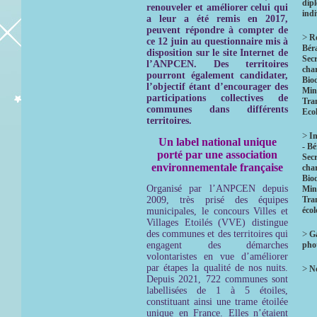
dip
renouveler et améliorer celui qui
indi
a leur a été remis en 2017,
peuvent répondre à compter de
>
R
ce 12 juin au questionnaire mis à
Bér
disposition sur le site Internet de
Secr
l’ANPCEN.
Des territoires
char
pourront également candidater,
Biod
l’objectif étant d’encourager des
Mini
participations collectives de
Tra
communes dans différents
Eco
territoires.
>
In
Un label national unique
- B
porté par une association
Secr
environnementale française
char
Biod
Organisé par l’ANPCEN depuis
Mini
2009, très prisé des équipes
Tra
éco
municipales, le concours Villes et
Villages Etoilés (VVE) distingue
des communes et des territoires qui
>
Ga
engagent des démarches
pho
volontaristes en vue d’améliorer
par étapes la qualité de nos nuits.
>
No
Depuis 2021, 722 communes sont
labellisées de 1 à 5 étoiles,
constituant ainsi une trame étoilée
unique en France. Elles n’étaient