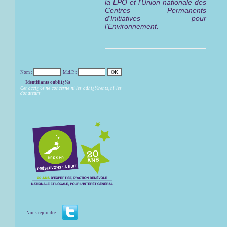
la LPO et l'Union nationale des
Centres Permanents
d'Initiatives pour
l'Environnement.
Nom :
M.d.P. :
Identifiants oubliï¿½s
Cet accï¿½s ne concerne ni les adhï¿½rents, ni les
donateurs
Nous rejoindre :