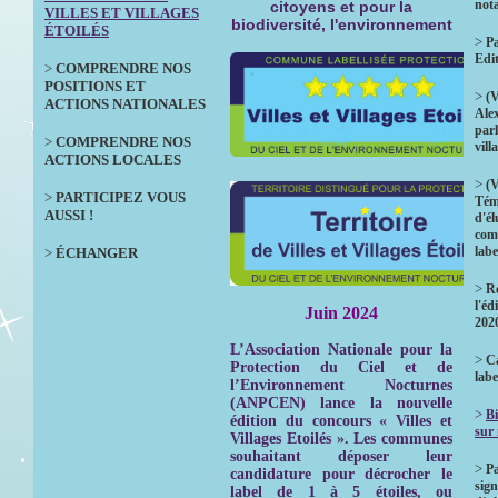
not
citoyens et pour la
VILLES ET VILLAGES
biodiversité, l'environnement
ÉTOILÉS
>
Pa
Edi
>
COMPRENDRE NOS
POSITIONS ET
>
(V
ACTIONS NATIONALES
Ale
parl
>
COMPRENDRE NOS
vill
ACTIONS LOCALES
>
(V
>
PARTICIPEZ VOUS
Tém
AUSSI !
d'él
com
labe
>
ÉCHANGER
>
Ré
l'éd
Juin 2024
202
L’Association Nationale pour la
>
Ca
Protection du Ciel et de
labe
l’Environnement Nocturnes
(ANPCEN) lance la nouvelle
>
Bi
édition du concours « Villes et
sur
Villages Etoilés ». Les communes
souhaitant déposer leur
>
P
candidature pour décrocher le
sign
label de 1 à 5 étoiles, ou