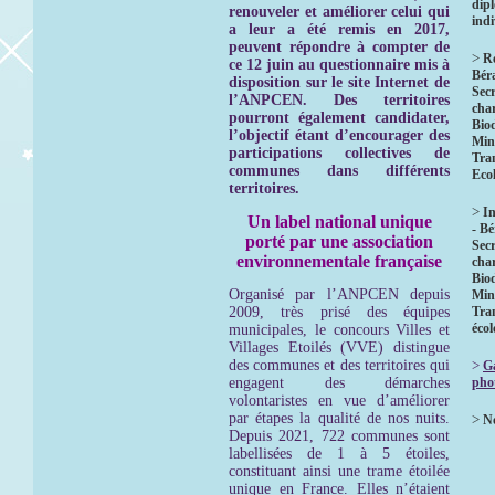
dip
renouveler et améliorer celui qui
indi
a leur a été remis en 2017,
peuvent répondre à compter de
>
R
ce 12 juin au questionnaire mis à
Bér
disposition sur le site Internet de
Secr
l’ANPCEN.
Des territoires
char
pourront également candidater,
Biod
l’objectif étant d’encourager des
Mini
participations collectives de
Tra
communes dans différents
Eco
territoires.
>
In
Un label national unique
- B
porté par une association
Secr
environnementale française
char
Biod
Organisé par l’ANPCEN depuis
Mini
2009, très prisé des équipes
Tra
éco
municipales, le concours Villes et
Villages Etoilés (VVE) distingue
des communes et des territoires qui
>
Ga
engagent des démarches
pho
volontaristes en vue d’améliorer
par étapes la qualité de nos nuits.
>
No
Depuis 2021, 722 communes sont
labellisées de 1 à 5 étoiles,
constituant ainsi une trame étoilée
unique en France. Elles n’étaient