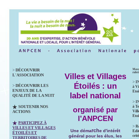
>
DÉCOUVRIR
Masq
rubr
Villes et Villages
L'ASSOCIATION
>
I
Étoilés : un
>
DÉCOUVRIR LES
à Vi
ENJEUX DE LA
Etoi
label national
QUALITÉ DE LA NUIT
>
I
SOUTENIR NOS
à Te
organisé par
Vill
ACTIONS
Etoi
l'ANPCEN
PARTICIPEZ À
>
R
VILLES ET VILLAGES
rch
Une déma
e d'intérêt
Edit
ÉTOILÉS ET
crit
général pour les élus, les
TERRITOIRES DE