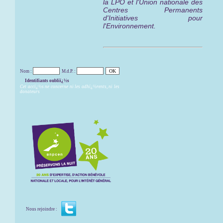
la LPO et l'Union nationale des
Centres Permanents
d'Initiatives pour
l'Environnement.
Nom :
M.d.P. :
Identifiants oubliï¿½s
Cet accï¿½s ne concerne ni les adhï¿½rents, ni les
donateurs
Nous rejoindre :