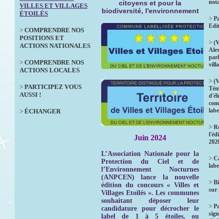
not
citoyens et pour la
VILLES ET VILLAGES
biodiversité, l'environnement
ÉTOILÉS
>
Pa
Edi
>
COMPRENDRE NOS
POSITIONS ET
>
(V
ACTIONS NATIONALES
Ale
parl
>
COMPRENDRE NOS
vill
ACTIONS LOCALES
>
(V
>
PARTICIPEZ VOUS
Tém
AUSSI !
d'él
com
labe
>
ÉCHANGER
>
Ré
l'éd
Juin 2024
202
L’Association Nationale pour la
>
Ca
Protection du Ciel et de
labe
l’Environnement Nocturnes
(ANPCEN) lance la nouvelle
>
Bi
édition du concours « Villes et
sur
Villages Etoilés ». Les communes
souhaitant déposer leur
>
P
candidature pour décrocher le
sign
label de 1 à 5 étoiles, ou