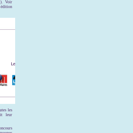
). Voir
édition
utes les
t leur
oncours
groupes