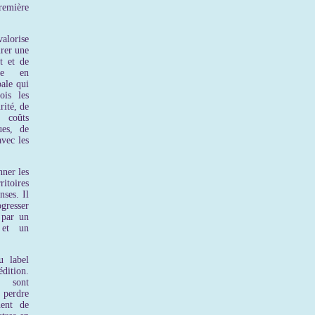
remière
alorise
urer une
t et de
rne en
ale qui
is les
rité, de
 coûts
ues, de
avec les
nner les
itoires
ses. Il
resser
 par un
 et un
u label
dition.
 sont
 perdre
nent de