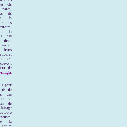
es tels
 parcs,
és, ils
nu la
ers des
oire,
 de la
ié des
es deux
 seront
n leurs
ation et
mmunes.
çoivent
tion de
illages
 à jour
fois de
es, des
eur ou
tés de
airage
octobre
ineuses.
de la
nature