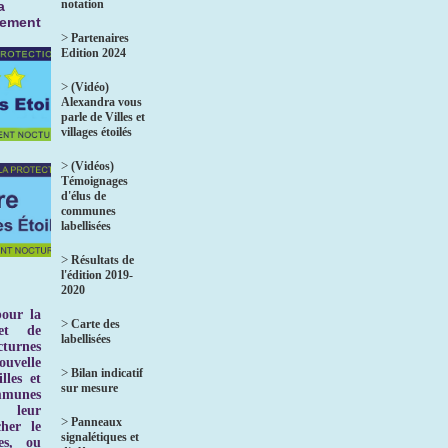
notation
a
nement
>
Partenaires
Edition 2024
>
(Vidéo)
Alexandra vous
parle de Villes et
villages étoilés
>
(Vidéos)
Témoignages
d'élus de
communes
labellisées
>
Résultats de
l'édition 2019-
2020
pour la
>
Carte des
et de
labellisées
turnes
uvelle
>
Bilan indicatif
lles et
sur mesure
ommunes
 leur
>
Panneaux
her le
signalétiques et
es, ou