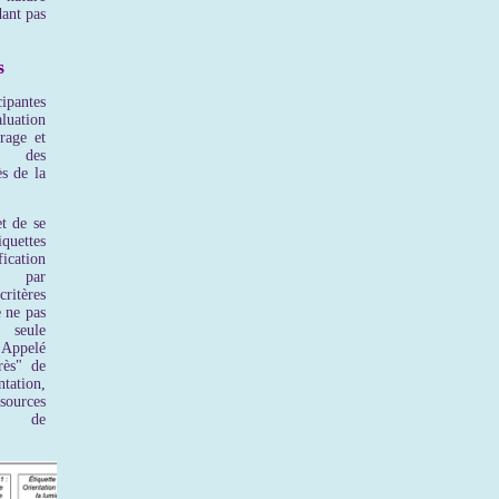
dant pas
s
ipantes
ation
rage et
e des
s de la
t de se
quettes
ication
es par
itères
e ne pas
a seule
 Appelé
rès" de
tation,
 sources
és de