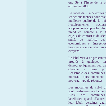
que 39 à l’issue de la p
édition en 2009.
Le label de 1 à 5 étoiles v
les actions menées pour ass
meilleure qualité de la nui
l’environnement noctu
adoptant une approche glob
prend en compte à la fo
enjeux de confort et de sécu
santé, de maîtrise des
économiques et énergétiq
biodiversité et de relations 
citoyens.
Le label vise à ne pas canto
progrès à quelques terr
démographiquement peu den
cherche à faire prog
l’ensemble des communes
nouveau questionnement
nouveau type de réponses.
Les modalités de suivi d
sont renforcées à chaque é
Ainsi des communes
labellisées quand d’autres
leur label, certaines gag