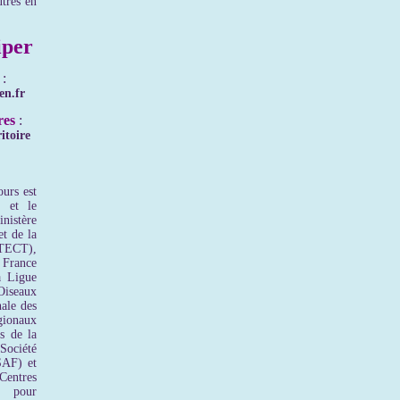
utres en
per
:
en.fr
res
:
itoire
urs est
n et le
inistère
et de la
MTECT),
 France
a Ligue
Oiseaux
ale des
onaux
s de la
Société
SAF) et
entres
s pour