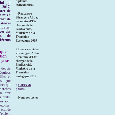
diplômes
lui qui
individualisés
 2017,
ter de
>
Rencontre
e mis à
Bérangère Abba,
ernet de
Secrétaire d'Etat
toires
chargée de la
idater,
Biodiversité,
ger des
Ministère de la
ves de
Transition
rents
Ecologique 2019
>
Interview video
ique
- Bérangère Abba,
tion
Secrétaire d'Etat
çaise
chargée de la
Biodiversité,
depuis
Ministère de la
quipes
Transition
écologique 2019
lles et
stingue
ires qui
>
Galerie de
rches
photos
éliorer
s nuits.
>
Nous contacter
es sont
oiles,
 étoilée
étaient