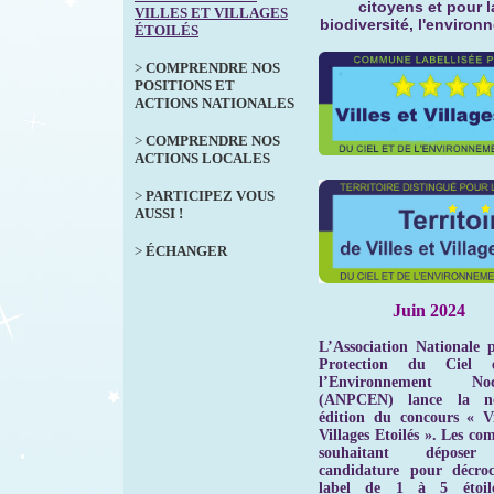
citoyens et pour l
VILLES ET VILLAGES
biodiversité, l'environ
ÉTOILÉS
>
COMPRENDRE NOS
POSITIONS ET
ACTIONS NATIONALES
>
COMPRENDRE NOS
ACTIONS LOCALES
>
PARTICIPEZ VOUS
AUSSI !
>
ÉCHANGER
Juin 2024
L’Association Nationale 
Protection du Ciel 
l’Environnement Noc
(ANPCEN) lance la no
édition du concours « Vi
Villages Etoilés ». Les c
souhaitant déposer
candidature pour décroc
label de 1 à 5 étoil