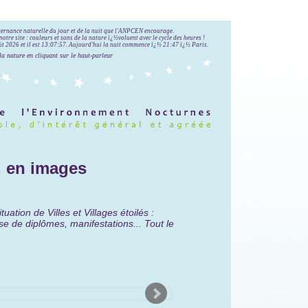
lternance naturelle du jour et de la nuit que l'ANPCEN encourage.
notre site : couleurs et sons de la nature ï¿½voluent avec le cycle des heures !
 2026 et il est
13:07:58
.
Aujourd'hui la nuit commence ï¿½ 21:47 ï¿½ Paris.
la nature en cliquant sur le haut-parleur
és, en images
tion de Villes et Villages étoilés :
de diplômes, manifestations... Tout le