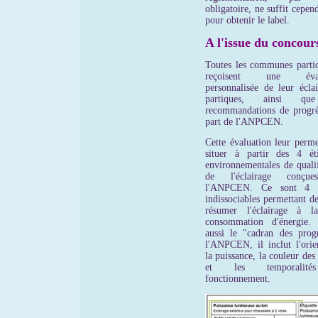
obligatoire, ne suffit cepen
pour obtenir le label.
A l'issue du concour
Toutes les communes partic
reçoisent une évalu
personnalisée de leur éclai
partiques, ainsi qu
recommandations de progrè
part de l'ANPCEN.
Cette évaluation leur perme
situer à partir des 4 éti
environnementales de qualif
de l'éclairage conçu
l'ANPCEN. Ce sont 4 cr
indissociables permettant d
résumer l'éclairage à l
consommation d'énergie.
aussi le "cadran des prog
l'ANPCEN, il inclut l'orien
la puissance, la couleur des
et les temporalit
fonctionnement.