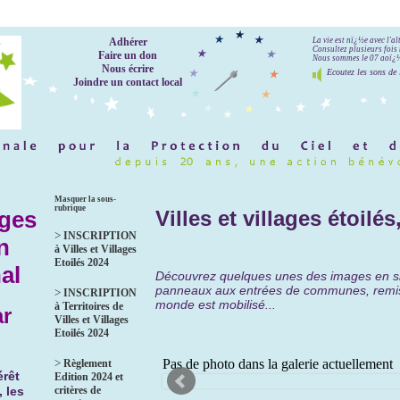
Adhérer
La vie est nï¿½e avec l'a
Consultez plusieurs fois 
Faire un don
Nous sommes le 07 aoï¿½t
Nous écrire
Ecoutez les sons de 
Joindre un contact local
Masquer la sous-
rubrique
ages
Villes et villages étoil
>
INSCRIPTION
n
à Villes et Villages
Etoilés 2024
al
Découvrez quelques unes des images en situa
panneaux aux entrées de communes, remise 
>
INSCRIPTION
monde est mobilisé...
à Territoires de
ar
Villes et Villages
Etoilés 2024
>
Règlement
érêt
Edition 2024 et
critères de
, les