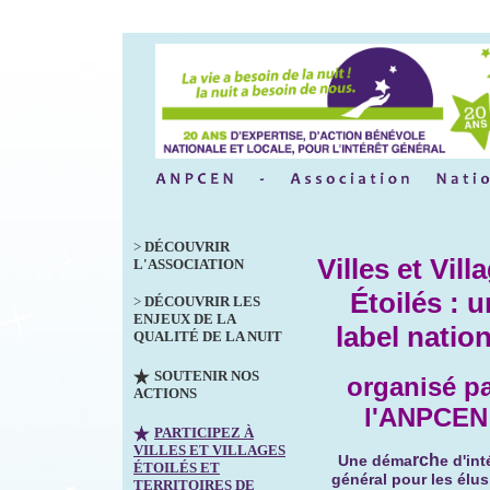
>
DÉCOUVRIR
Villes et Vill
L'ASSOCIATION
Étoilés : u
>
DÉCOUVRIR LES
ENJEUX DE LA
label nation
QUALITÉ DE LA NUIT
SOUTENIR NOS
organisé p
ACTIONS
l'ANPCEN
PARTICIPEZ À
VILLES ET VILLAGES
rch
Une déma
e d'int
ÉTOILÉS ET
général pour les élus
TERRITOIRES DE