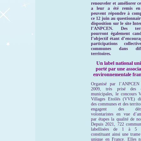
renouveler et améliorer ce
a leur a été remis en
peuvent répondre à comp
ce 12 juin au questionnair
disposition sur le site Int
l’ANPCEN.
Des terri
pourront également cand
l’objectif étant d’encoura
participations collecti
communes dans diffé
territoires.
Un label national un
porté par une associa
environnementale fran
Organisé par l’ANPCEN 
2009, très prisé des é
municipales, le concours Vi
Villages Etoilés (VVE) di
des communes et des territo
engagent des déma
volontaristes en vue d’am
par étapes la qualité de no
Depuis 2021, 722 commun
labellisées de 1 à 5 ét
constituant ainsi une trame
unique en France. Elles n’