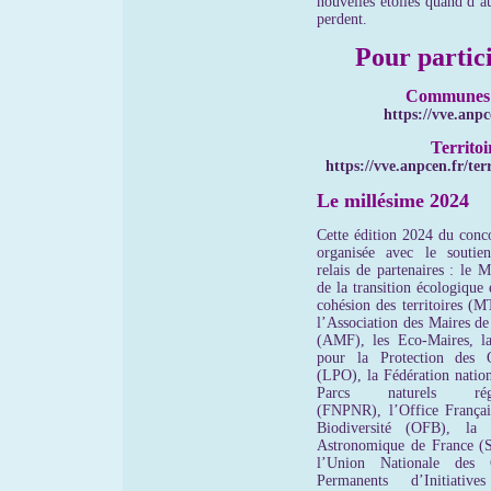
nouvelles étoiles quand d’a
perdent.
Pour partici
Communes
https://vve.anpc
Territoi
https://vve.anpcen.fr/terr
Le millésime 2024
Cette édition 2024 du conco
organisée avec le soutie
relais de partenaires : le M
de la transition écologique 
cohésion des territoires (
l’Association des Maires de
(AMF), les Eco-Maires, l
pour la Protection des 
(LPO), la Fédération nation
Parcs naturels régi
(FNPNR), l’Office Françai
Biodiversité (OFB), la 
Astronomique de France (
l’Union Nationale des C
Permanents d’Initiative