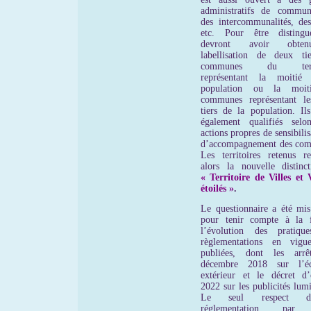
administratifs de commun
des intercommunalités, des
etc. Pour être distingu
devront avoir obte
labellisation de deux ti
communes du territ
représentant la moitié
population ou la moit
communes représentant l
tiers de la population. Ils
également qualifiés selo
actions propres de sensibilis
d’accompagnement des co
Les territoires retenus re
alors la nouvelle distinc
« Territoire de Villes et V
étoilés »
.
Le questionnaire a été mis
pour tenir compte à la 
l’évolution des pratiqu
règlementations en vigu
publiées, dont les arrê
décembre 2018 sur l’écl
extérieur et le décret d’
2022 sur les publicités lum
Le seul respect 
réglementation, par 