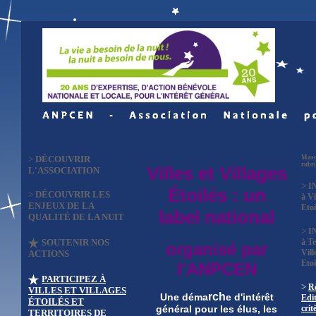
>
DÉCOUVRIR
Masq
rubr
Villes et Villages
L'ASSOCIATION
>
I
Étoilés : un
>
DÉCOUVRIR LES
à Vi
ENJEUX DE LA
Etoi
label national
QUALITÉ DE LA NUIT
>
I
SOUTENIR NOS
à Te
organisé par
Vill
ACTIONS
Etoi
l'ANPCEN
PARTICIPEZ À
>
R
VILLES ET VILLAGES
rch
Une déma
e d'intérêt
Edit
ÉTOILÉS ET
crit
général pour les élus, les
TERRITOIRES DE