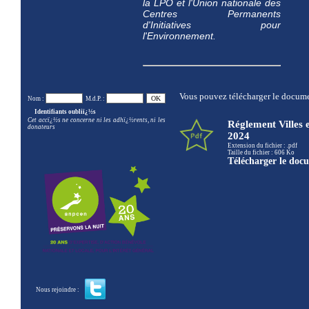
la LPO et l'Union nationale des
Centres Permanents
d'Initiatives pour
l'Environnement.
Vous pouvez télécharger le documen
Nom :
M.d.P. :
Identifiants oubliï¿½s
Cet accï¿½s ne concerne ni les adhï¿½rents, ni les
Réglement Villes e
donateurs
2024
Extension du fichier : .pdf
Taille du fichier : 606 Ko
Télécharger le doc
Nous rejoindre :