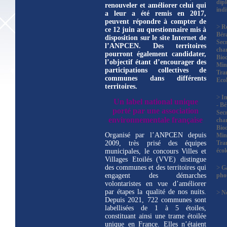
dip
renouveler et améliorer celui qui
indi
a leur a été remis en 2017,
peuvent répondre à compter de
>
R
ce 12 juin au questionnaire mis à
Bér
disposition sur le site Internet de
Secr
l’ANPCEN.
Des territoires
char
pourront également candidater,
Biod
l’objectif étant d’encourager des
Mini
participations collectives de
Tra
communes dans différents
Eco
territoires.
>
In
Un label national unique
- B
porté par une association
Secr
environnementale française
char
Biod
Organisé par l’ANPCEN depuis
Mini
2009, très prisé des équipes
Tra
éco
municipales, le concours Villes et
Villages Etoilés (VVE) distingue
des communes et des territoires qui
>
Ga
engagent des démarches
pho
volontaristes en vue d’améliorer
par étapes la qualité de nos nuits.
>
No
Depuis 2021, 722 communes sont
labellisées de 1 à 5 étoiles,
constituant ainsi une trame étoilée
unique en France. Elles n’étaient