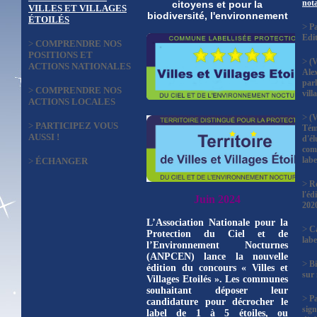
not
citoyens et pour la
VILLES ET VILLAGES
biodiversité, l'environnement
ÉTOILÉS
>
Pa
Edi
>
COMPRENDRE NOS
POSITIONS ET
>
(V
ACTIONS NATIONALES
Ale
parl
>
COMPRENDRE NOS
vill
ACTIONS LOCALES
>
(V
>
PARTICIPEZ VOUS
Tém
AUSSI !
d'él
com
labe
>
ÉCHANGER
>
Ré
l'éd
Juin 2024
202
L’Association Nationale pour la
>
Ca
Protection du Ciel et de
labe
l’Environnement Nocturnes
(ANPCEN) lance la nouvelle
>
Bi
édition du concours « Villes et
sur
Villages Etoilés ». Les communes
souhaitant déposer leur
>
P
candidature pour décrocher le
sign
label de 1 à 5 étoiles, ou