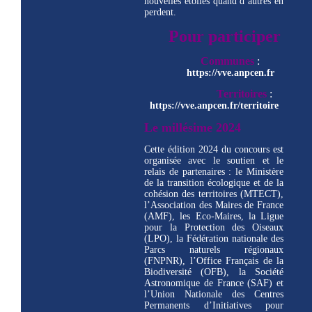
nouvelles étoiles quand d’autres en
perdent.
Pour participer
Communes
:
https://vve.anpcen.fr
Territoires
:
https://vve.anpcen.fr/territoire
Le millésime 2024
Cette édition 2024 du concours est
organisée avec le soutien et le
relais de partenaires : le Ministère
de la transition écologique et de la
cohésion des territoires (MTECT),
l’Association des Maires de France
(AMF), les Eco-Maires, la Ligue
pour la Protection des Oiseaux
(LPO), la Fédération nationale des
Parcs naturels régionaux
(FNPNR), l’Office Français de la
Biodiversité (OFB), la Société
Astronomique de France (SAF) et
l’Union Nationale des Centres
Permanents d’Initiatives pour