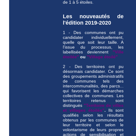
de 1 à 5 étoiles.
Les nouveautés de
l'édition 2019-2020
1 - Des communes ont pu
candidater individuellement,
quelle que soit leur taille. A
l'issue du processus, les
labellisées deviennent
"Ville
étoilée"
ou
"Village étoilé"
2 - Des territoires ont pu
désormais candidater. Ce sont
des groupements administratifs
de communes tels des
intercommunalités, des parcs...
qui favorisent les démarches
collectives de communes. Les
territoires retenus sont
distingués
"Territoire de villes
et villages étoilés"
.
Ils sont
qualifiés selon les résultats
obtenus par les communes de
leur territoire et selon le
volontarisme de leurs propres
actions de sensibilisation et