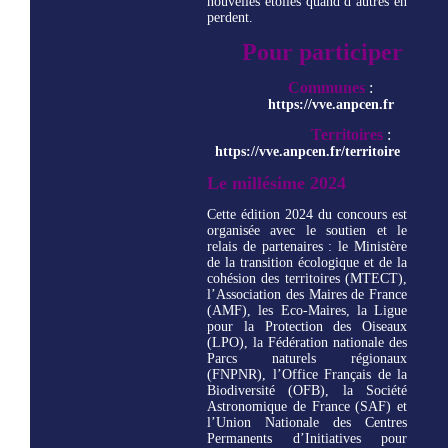
nouvelles étoiles quand d’autres en
perdent.
Pour participer
Communes
:
https://vve.anpcen.fr
Territoires
:
https://vve.anpcen.fr/territoire
Le millésime 2024
Cette édition 2024 du concours est
organisée avec le soutien et le
relais de partenaires : le Ministère
de la transition écologique et de la
cohésion des territoires (MTECT),
l’Association des Maires de France
(AMF), les Eco-Maires, la Ligue
pour la Protection des Oiseaux
(LPO), la Fédération nationale des
Parcs naturels régionaux
(FNPNR), l’Office Français de la
Biodiversité (OFB), la Société
Astronomique de France (SAF) et
l’Union Nationale des Centres
Permanents d’Initiatives pour