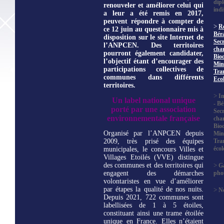
dip
renouveler et améliorer celui qui
indi
a leur a été remis en 2017,
peuvent répondre à compter de
>
R
ce 12 juin au questionnaire mis à
Bér
disposition sur le site Internet de
Secr
l’ANPCEN.
Des territoires
char
pourront également candidater,
Biod
l’objectif étant d’encourager des
Mini
participations collectives de
Tra
communes dans différents
Eco
territoires.
>
In
Un label national unique
- B
porté par une association
Secr
environnementale française
char
Biod
Organisé par l’ANPCEN depuis
Mini
2009, très prisé des équipes
Tra
éco
municipales, le concours Villes et
Villages Etoilés (VVE) distingue
des communes et des territoires qui
>
Ga
engagent des démarches
pho
volontaristes en vue d’améliorer
par étapes la qualité de nos nuits.
>
No
Depuis 2021, 722 communes sont
labellisées de 1 à 5 étoiles,
constituant ainsi une trame étoilée
unique en France. Elles n’étaient