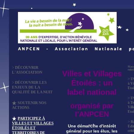
>
DÉCOUVRIR
Masq
rubr
Villes et Villages
L'ASSOCIATION
>
I
Étoilés : un
>
DÉCOUVRIR LES
à Vi
ENJEUX DE LA
Etoi
label national
QUALITÉ DE LA NUIT
>
I
SOUTENIR NOS
à Te
organisé par
Vill
ACTIONS
Etoi
l'ANPCEN
PARTICIPEZ À
>
R
VILLES ET VILLAGES
rch
Une déma
e d'intérêt
Edit
ÉTOILÉS ET
crit
général pour les élus, les
TERRITOIRES DE