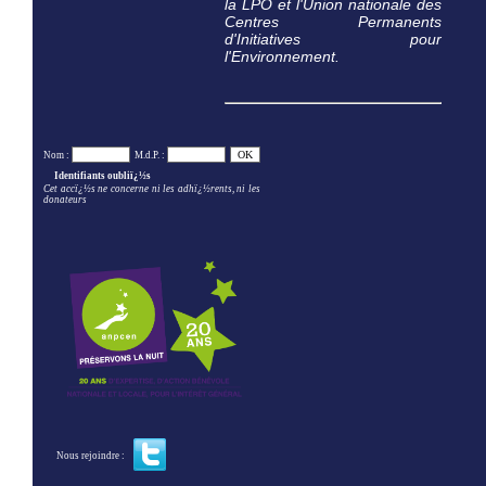
la LPO et l'Union nationale des
Centres Permanents
d'Initiatives pour
l'Environnement.
Nom :
M.d.P. :
Identifiants oubliï¿½s
Cet accï¿½s ne concerne ni les adhï¿½rents, ni les
donateurs
Nous rejoindre :