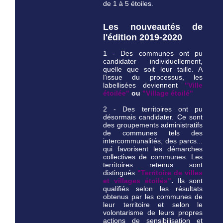
de 1 à 5 étoiles.
Les nouveautés de
l'édition 2019-2020
1 - Des communes ont pu
candidater individuellement,
quelle que soit leur taille. A
l'issue du processus, les
labellisées deviennent
"Ville
étoilée"
ou
"Village étoilé"
2 - Des territoires ont pu
désormais candidater. Ce sont
des groupements administratifs
de communes tels des
intercommunalités, des parcs...
qui favorisent les démarches
collectives de communes. Les
territoires retenus sont
distingués
"Territoire de villes
et villages étoilés"
.
Ils sont
qualifiés selon les résultats
obtenus par les communes de
leur territoire et selon le
volontarisme de leurs propres
actions de sensibilisation et