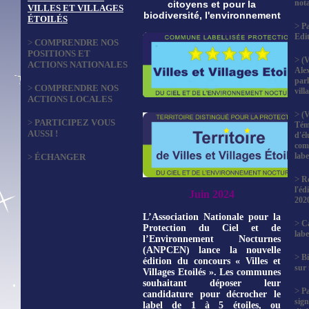
not
citoyens et pour la
VILLES ET VILLAGES
biodiversité, l'environnement
ÉTOILÉS
>
Pa
Edi
>
COMPRENDRE NOS
POSITIONS ET
>
(V
ACTIONS NATIONALES
Ale
parl
>
COMPRENDRE NOS
vill
ACTIONS LOCALES
>
(V
>
PARTICIPEZ VOUS
Tém
AUSSI !
d'él
com
labe
>
ÉCHANGER
>
Ré
l'éd
Juin 2024
202
L’Association Nationale pour la
>
Ca
Protection du Ciel et de
labe
l’Environnement Nocturnes
(ANPCEN) lance la nouvelle
>
Bi
édition du concours « Villes et
sur
Villages Etoilés ». Les communes
souhaitant déposer leur
>
P
candidature pour décrocher le
sign
label de 1 à 5 étoiles, ou