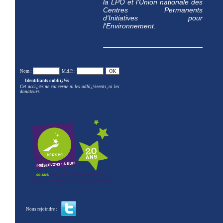
la LPO et l'Union nationale des
Centres Permanents
d'Initiatives pour
l'Environnement.
Nom :
M.d.P. :
Identifiants oubliï¿½s
Cet accï¿½s ne concerne ni les adhï¿½rents, ni les
donateurs
Nous rejoindre :