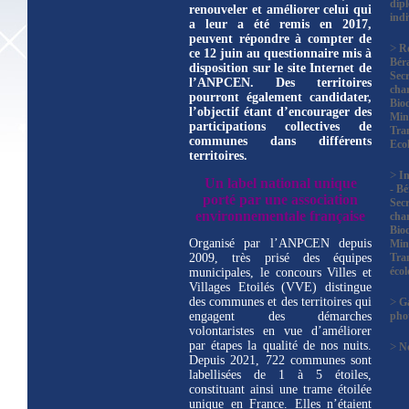
dip
renouveler et améliorer celui qui
indi
a leur a été remis en 2017,
peuvent répondre à compter de
>
R
ce 12 juin au questionnaire mis à
Bér
disposition sur le site Internet de
Secr
l’ANPCEN.
Des territoires
char
pourront également candidater,
Biod
l’objectif étant d’encourager des
Mini
participations collectives de
Tra
communes dans différents
Eco
territoires.
>
In
Un label national unique
- B
porté par une association
Secr
environnementale française
char
Biod
Organisé par l’ANPCEN depuis
Mini
2009, très prisé des équipes
Tra
éco
municipales, le concours Villes et
Villages Etoilés (VVE) distingue
des communes et des territoires qui
>
Ga
engagent des démarches
pho
volontaristes en vue d’améliorer
par étapes la qualité de nos nuits.
>
No
Depuis 2021, 722 communes sont
labellisées de 1 à 5 étoiles,
constituant ainsi une trame étoilée
unique en France. Elles n’étaient