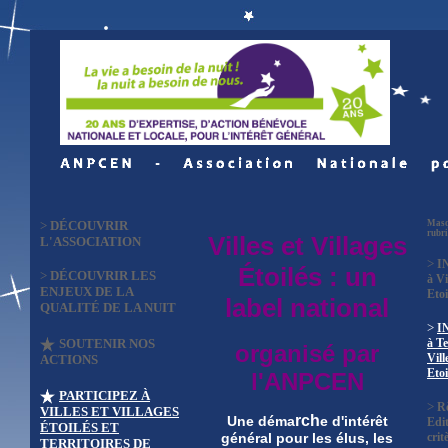
>
DÉCOUVRIR
Masq
rubr
Villes et Villages
L'ASSOCIATION
>
I
Étoilés : un
>
DÉCOUVRIR LES
à Vi
ENJEUX DE LA
Etoi
label national
QUALITÉ DE LA NUIT
>
I
SOUTENIR NOS
à Te
organisé par
Vill
ACTIONS
Etoi
l'ANPCEN
PARTICIPEZ À
>
R
VILLES ET VILLAGES
rch
Une déma
e d'intérêt
Edit
ÉTOILÉS ET
crit
général pour les élus, les
TERRITOIRES DE