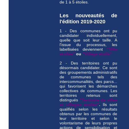
de 1 à 5 étoiles.
Les nouveautés de
l'édition 2019-2020
1 - Des communes ont pu
candidater individuellement,
quelle que soit leur taille. A
l'issue du processus, les
labellisées deviennent
"Ville
étoilée"
ou
"Village étoilé"
2 - Des territoires ont pu
désormais candidater. Ce sont
des groupements administratifs
de communes tels des
intercommunalités, des parcs...
qui favorisent les démarches
collectives de communes. Les
territoires retenus sont
distingués
"Territoire de villes
et villages étoilés"
.
Ils sont
qualifiés selon les résultats
obtenus par les communes de
leur territoire et selon le
volontarisme de leurs propres
actions de sensibilisation et