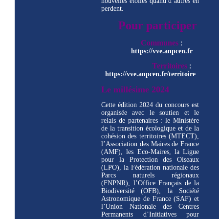
nouvelles étoiles quand d’autres en
perdent.
Pour participer
Communes
:
https://vve.anpcen.fr
Territoires
:
https://vve.anpcen.fr/territoire
Le millésime 2024
Cette édition 2024 du concours est
organisée avec le soutien et le
relais de partenaires : le Ministère
de la transition écologique et de la
cohésion des territoires (MTECT),
l’Association des Maires de France
(AMF), les Eco-Maires, la Ligue
pour la Protection des Oiseaux
(LPO), la Fédération nationale des
Parcs naturels régionaux
(FNPNR), l’Office Français de la
Biodiversité (OFB), la Société
Astronomique de France (SAF) et
l’Union Nationale des Centres
Permanents d’Initiatives pour