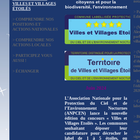
not
citoyens et pour la
VILLES ET VILLAGES
biodiversité, l'environnement
ÉTOILÉS
>
Pa
Edi
>
COMPRENDRE NOS
POSITIONS ET
>
(V
ACTIONS NATIONALES
Ale
parl
>
COMPRENDRE NOS
vill
ACTIONS LOCALES
>
(V
>
PARTICIPEZ VOUS
Tém
AUSSI !
d'él
com
labe
>
ÉCHANGER
>
Ré
l'éd
Juin 2024
202
L’Association Nationale pour la
>
Ca
Protection du Ciel et de
labe
l’Environnement Nocturnes
(ANPCEN) lance la nouvelle
>
Bi
édition du concours « Villes et
sur
Villages Etoilés ». Les communes
souhaitant déposer leur
>
P
candidature pour décrocher le
sign
label de 1 à 5 étoiles, ou