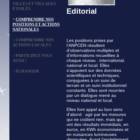
VILLES ET VILLAGES
ÉTOILÉS
Editorial
>
COMPRENDRE NOS
POSITIONS ET ACTIONS
NATIONALES
>
COMPRENDRE NOS
Les positions prises par
ACTIONS LOCALES
l'ANPCEN résultent
d'observations multiples et
d'informations recueillies à
>
PARTICIPEZ VOUS
chaque niveau : international,
AUSSI !
national et local. Elles
s'appuient sur des données
>
ÉCHANGER
scientifiques et techniques,
conjuguées à un suivi de
terrain et un suivi institutionnel
constants. Elles sont nourries
par un dialogue mené au
niveau national et local.
Elles font appel au bon sens
d'abord : agir par les mesures
qui ne coûtent rien, mais qui
ont des résultats immédiats, en
euros, en KWh économisées et
en nuisances lumineuses
diminuées. Avant l'endettement