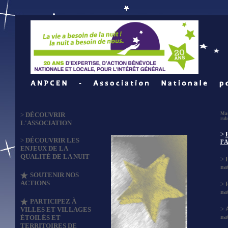
>
DÉCOUVRIR
Mas
rub
L'ASSOCIATION
>
>
DÉCOUVRIR LES
l’
ENJEUX DE LA
QUALITÉ DE LA NUIT
>
na
SOUTENIR NOS
ACTIONS
>
na
PARTICIPEZ À
>
VILLES ET VILLAGES
na
ÉTOILÉS ET
TERRITOIRES DE