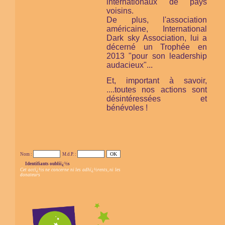
internationaux de pays
voisins.
De plus, l'association
américaine,
International
Dark sky Association,
lui a
décerné un Trophée en
2013 "pour son leadership
audacieux"...
Et, important à savoir,
....toutes nos actions sont
désintéressées et
bénévoles !
Nom :
M.d.P. :
Identifiants oubliï¿½s
Cet accï¿½s ne concerne ni les adhï¿½rents, ni les
donateurs