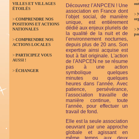
VILLES ET VILLAGES
out
Découvrez l’ANPCEN ! Une
ÉTOILÉS
association en France dont
>
N
l’objet social, de manière
>
COMPRENDRE NOS
org
unique, est entièrement
POSITIONS ET ACTIONS
dédié aux enjeux pluriels de
NATIONALES
>
la qualité de la nuit et de
par
l’environnement nocturnes,
>
COMPRENDRE NOS
depuis plus de 20 ans. Son
ACTIONS LOCALES
expertise ainsi acquise est
>
PARTICIPEZ VOUS
tout à fait originale. L'action
AUSSI !
de l'ANPCEN ne se résume
pas à une action
>
ÉCHANGER
symbolique quelques
minutes ou quelques
heures dans l'année. Avec
patience, persévérance,
l'association travaille de
manière continue, toute
l'année, pour effectuer un
travail de fond.
Elle est la seule association
oeuvrant par une approche
globale et agissant en
même temps aux deux