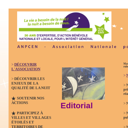
>
DÉCOUVRIR
Mas
rub
L'ASSOCIATION
>
N
>
DÉCOUVRIR LES
ENJEUX DE LA
>
QUALITÉ DE LA NUIT
pri
réa
SOUTENIR NOS
ACTIONS
Editorial
>
N
PARTICIPEZ À
>
VILLES ET VILLAGES
pub
ÉTOILÉS ET
TERRITOIRES DE
>
N