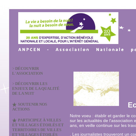
>
DÉCOUVRIR
L'ASSOCIATION
>
DÉCOUVRIR LES
ENJEUX DE LA QUALITÉ
DE LA NUIT
E
SOUTENIR NOS
ACTIONS
Notre voeu : établir et garder le 
PARTICIPEZ À VILLES
sur les actualités de l'association
ET VILLAGES ÉTOILÉS ET
ans, en veille continue sur les tra
TERRITOIRES DE VILLES
. Les journalistes trouveront un co
ET VILLAGES ÉTOILÉS