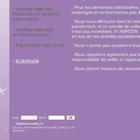
. Pour les demandes individuelles
>
COMPRENDRE NOS
voisinages et ne fournissons pas d'
POSITIONS ET ACTIONS
NATIONALES
.
Nous nous efforçons dans la mes
parviennent, et en priorité de cel
>
COMPRENDRE NOS
n'est pas immédiate.
A l'ANPCEN, 
ACTIONS LOCALES
en sus de nos activités quotidienne
. Nous n'avons pas vocation à four
>
PARTICIPEZ VOUS AUSSI
!
. Nous rappelons également que les
responsabilité de veiller à l'applic
>
ÉCHANGER
. Nous serons heureux de recevoi
Nom :
M.d.P. :
Identifiants oubliï¿½s
Cet accï¿½s ne concerne ni les adhï¿½rents, ni les
donateurs