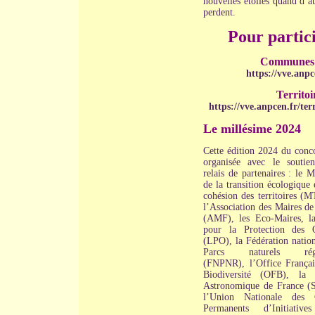
nouvelles étoiles quand d’a
perdent.
Pour partici
Communes
https://vve.anpc
Territoi
https://vve.anpcen.fr/terr
Le millésime 2024
Cette édition 2024 du conco
organisée avec le soutie
relais de partenaires : le M
de la transition écologique 
cohésion des territoires (
l’Association des Maires de
(AMF), les Eco-Maires, l
pour la Protection des 
(LPO), la Fédération nation
Parcs naturels régi
(FNPNR), l’Office Françai
Biodiversité (OFB), la 
Astronomique de France (
l’Union Nationale des C
Permanents d’Initiative