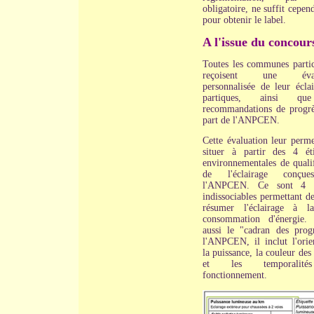
obligatoire, ne suffit cepen
pour obtenir le label.
A l'issue du concour
Toutes les communes partic
reçoisent une évalu
personnalisée de leur éclai
partiques, ainsi qu
recommandations de progrè
part de l'ANPCEN.
Cette évaluation leur perme
situer à partir des 4 éti
environnementales de qualif
de l'éclairage conçu
l'ANPCEN. Ce sont 4 cr
indissociables permettant d
résumer l'éclairage à l
consommation d'énergie.
aussi le "cadran des prog
l'ANPCEN, il inclut l'orien
la puissance, la couleur des
et les temporalit
fonctionnement.