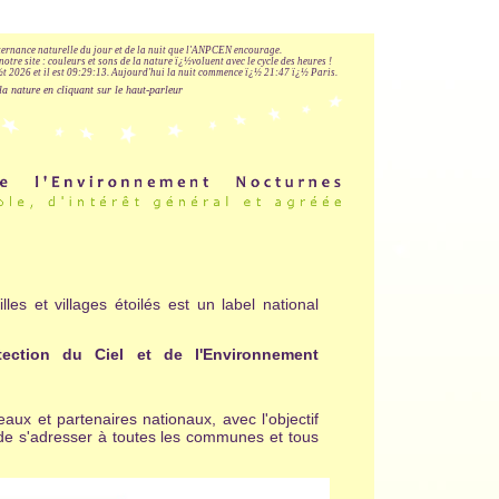
lternance naturelle du jour et de la nuit que l'ANPCEN encourage.
notre site : couleurs et sons de la nature ï¿½voluent avec le cycle des heures !
 2026 et il est
09:29:14
.
Aujourd'hui la nuit commence ï¿½ 21:47 ï¿½ Paris.
la nature en cliquant sur le haut-parleur
illes et villages étoilés est un label national
tection du Ciel et de l'Environnement
aux et partenaires nationaux, avec l'objectif
de s'adresser à toutes les communes et tous