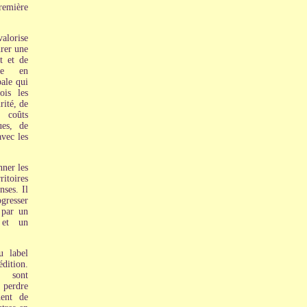
remière
alorise
urer une
t et de
rne en
ale qui
is les
rité, de
 coûts
ues, de
avec les
nner les
itoires
ses. Il
resser
 par un
 et un
u label
dition.
 sont
 perdre
nent de