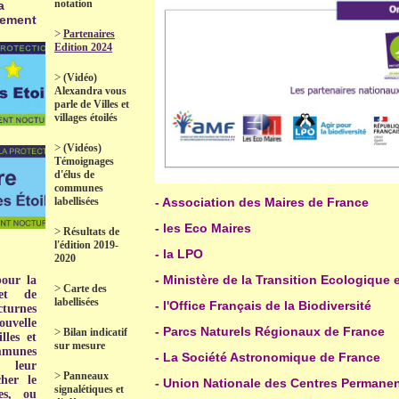
notation
a
nement
>
Partenaires
Edition 2024
>
(Vidéo)
Alexandra vous
parle de Villes et
villages étoilés
>
(Vidéos)
Témoignages
d'élus de
communes
labellisées
- Association des Maires de France
- les Eco Maires
>
Résultats de
l'édition 2019-
- la LPO
2020
- Ministère de la Transition Ecologique 
pour la
>
Carte des
et de
labellisées
- l'Office Français de la Biodiversité
turnes
uvelle
- Parcs Naturels Régionaux de France
>
Bilan indicatif
lles et
sur mesure
ommunes
- La Société Astronomique de France
 leur
>
Panneaux
her le
- Union Nationale des Centres Permanent
signalétiques et
es, ou