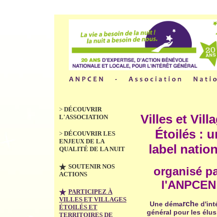
>
DÉCOUVRIR
Villes et Vill
L'ASSOCIATION
Étoilés : u
>
DÉCOUVRIR LES
ENJEUX DE LA
label nation
QUALITÉ DE LA NUIT
SOUTENIR NOS
organisé p
ACTIONS
l'ANPCEN
PARTICIPEZ À
VILLES ET VILLAGES
rch
Une déma
e d'int
ÉTOILÉS ET
général pour les élus
TERRITOIRES DE