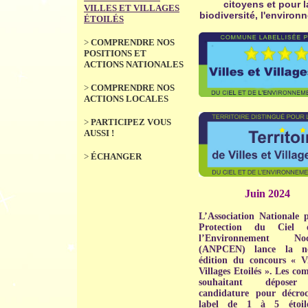
citoyens et pour l
VILLES ET VILLAGES
biodiversité, l'environ
ÉTOILÉS
>
COMPRENDRE NOS
POSITIONS ET
ACTIONS NATIONALES
>
COMPRENDRE NOS
ACTIONS LOCALES
>
PARTICIPEZ VOUS
AUSSI !
>
ÉCHANGER
Juin 2024
L’Association Nationale 
Protection du Ciel 
l’Environnement Noc
(ANPCEN) lance la no
édition du concours « Vi
Villages Etoilés ». Les c
souhaitant déposer
candidature pour décroc
label de 1 à 5 étoil