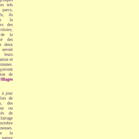
es tels
 parcs,
és, ils
nu la
ers des
oire,
 de la
ié des
es deux
 seront
n leurs
ation et
mmunes.
çoivent
tion de
illages
 à jour
fois de
es, des
eur ou
tés de
airage
octobre
ineuses.
de la
nature