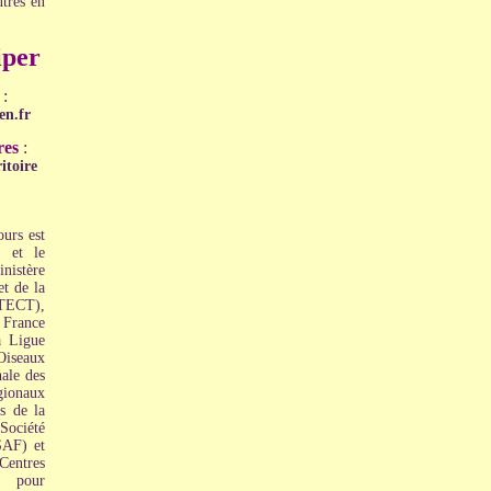
utres en
per
:
en.fr
res
:
itoire
urs est
n et le
inistère
et de la
MTECT),
 France
a Ligue
Oiseaux
ale des
onaux
s de la
Société
SAF) et
entres
s pour