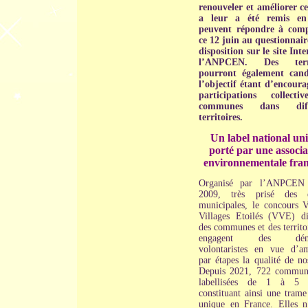
renouveler et améliorer ce
a leur a été remis en
peuvent répondre à comp
ce 12 juin au questionnair
disposition sur le site Int
l’ANPCEN.
Des terri
pourront également cand
l’objectif étant d’encoura
participations collecti
communes dans diffé
territoires.
Un label national un
porté par une associa
environnementale fran
Organisé par l’ANPCEN 
2009, très prisé des é
municipales, le concours Vi
Villages Etoilés (VVE) di
des communes et des territo
engagent des déma
volontaristes en vue d’am
par étapes la qualité de no
Depuis 2021, 722 commun
labellisées de 1 à 5 ét
constituant ainsi une trame
unique en France. Elles n’