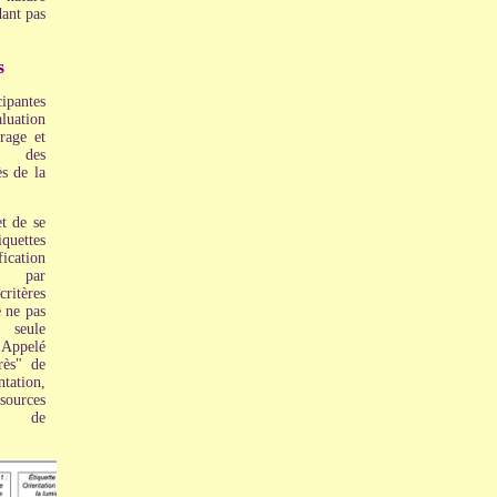
dant pas
s
ipantes
ation
rage et
e des
s de la
t de se
quettes
ication
es par
itères
e ne pas
a seule
 Appelé
rès" de
tation,
 sources
és de