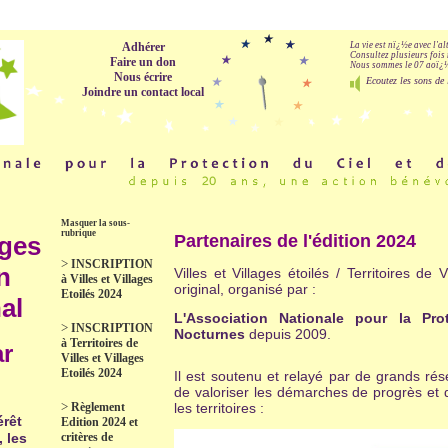
Adhérer
La vie est nï¿½e avec l'a
Consultez plusieurs fois 
Faire un don
Nous sommes le 07 aoï¿½t
Nous écrire
Ecoutez les sons de 
Joindre un contact local
Masquer la sous-
rubrique
ages
Partenaires de l'édition 2024
>
INSCRIPTION
n
Villes et Villages étoilés / Territoires de V
à Villes et Villages
original, organisé par :
Etoilés 2024
al
L'Association Nationale pour la Pro
>
INSCRIPTION
Nocturnes
depuis 2009.
à Territoires de
ar
Villes et Villages
Etoilés 2024
Il est soutenu et
relayé par de grands rése
de valoriser les démarches de progrès et 
>
Règlement
les territoires :
érêt
Edition 2024 et
critères de
, les