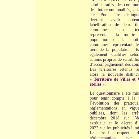
administratifs de commun
des intercommunalités, des
etc. Pour être distingu
devront avoir obte
labellisation de deux ti
communes du territ
représentant la moitié
population ou la moit
communes représentant l
tiers de la population. Ils
également qualifiés selo
actions propres de sensibilis
d’accompagnement des co
Les territoires retenus re
alors la nouvelle distinc
« Territoire de Villes et V
étoilés »
.
Le questionnaire a été mis
pour tenir compte à la 
l’évolution des pratiqu
règlementations en vigu
publiées, dont les arrê
décembre 2018 sur l’écl
extérieur et le décret d’
2022 sur les publicités lum
Le seul respect 
réglementation, par 