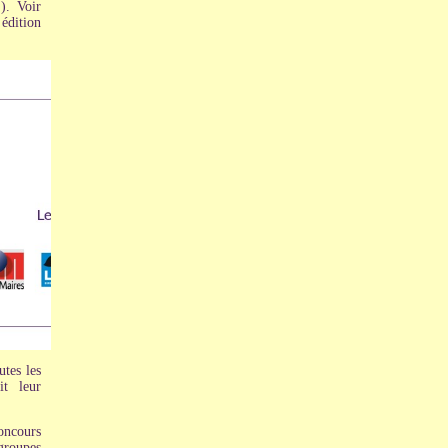
). Voir
édition
utes les
t leur
oncours
groupes