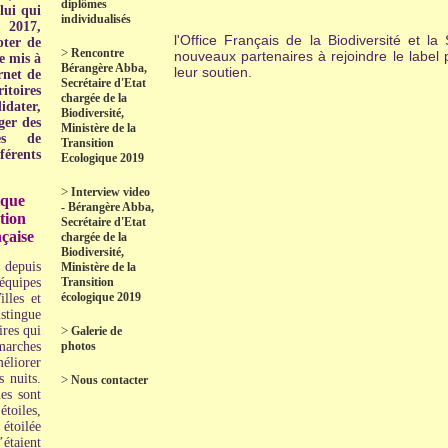
diplômes
lui qui
individualisés
 2017,
l'Office Français de la Biodiversité et 
ter de
>
Rencontre
nouveaux partenaires à rejoindre le label
e mis à
Bérangère Abba,
leur soutien.
ernet de
Secrétaire d'Etat
toires
chargée de la
idater,
Biodiversité,
ger des
Ministère de la
ves de
Transition
rents
Ecologique 2019
>
Interview video
ique
- Bérangère Abba,
tion
Secrétaire d'Etat
çaise
chargée de la
Biodiversité,
depuis
Ministère de la
quipes
Transition
écologique 2019
lles et
stingue
ires qui
>
Galerie de
rches
photos
éliorer
s nuits.
>
Nous contacter
es sont
oiles,
 étoilée
étaient