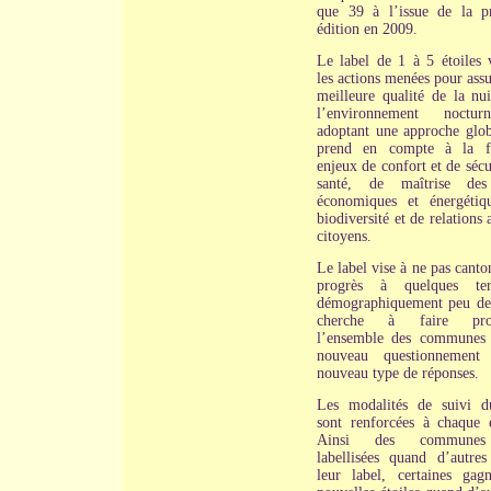
que 39 à l’issue de la p
édition en 2009.
Le label de 1 à 5 étoiles v
les actions menées pour ass
meilleure qualité de la nui
l’environnement noctu
adoptant une approche glob
prend en compte à la fo
enjeux de confort et de sécu
santé, de maîtrise des
économiques et énergétiq
biodiversité et de relations 
citoyens.
Le label vise à ne pas canto
progrès à quelques terr
démographiquement peu den
cherche à faire prog
l’ensemble des communes
nouveau questionnement
nouveau type de réponses.
Les modalités de suivi d
sont renforcées à chaque é
Ainsi des communes
labellisées quand d’autres
leur label, certaines gag