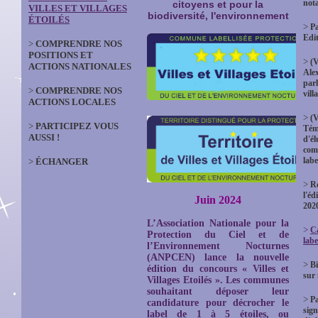
not
citoyens et pour la
VILLES ET VILLAGES
biodiversité, l'environnement
ÉTOILÉS
>
Pa
Edi
>
COMPRENDRE NOS
POSITIONS ET
>
(V
ACTIONS NATIONALES
Ale
parl
>
COMPRENDRE NOS
vill
ACTIONS LOCALES
>
(V
>
PARTICIPEZ VOUS
Tém
AUSSI !
d'él
com
labe
>
ÉCHANGER
>
Ré
l'éd
Juin 2024
202
L’Association Nationale pour la
>
Ca
Protection du Ciel et de
labe
l’Environnement Nocturnes
(ANPCEN) lance la nouvelle
>
Bi
édition du concours « Villes et
sur
Villages Etoilés ». Les communes
souhaitant déposer leur
>
P
candidature pour décrocher le
sign
label de 1 à 5 étoiles, ou