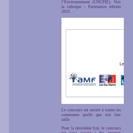
l’Environnement (UNCPIE). Voir
la rubrique - Partenaires édition
2024.
Le concours est ouvert à toutes les
communes quelle que soit leur
taille.
Pour la deuxième fois, le concours
est aussi ouvert à des groupes