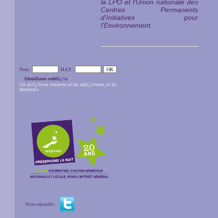
la LPO et l'Union nationale des
Centres Permanents
d'Initiatives pour
l'Environnement.
Nom :
M.d.P. :
Identifiants oubliï¿½s
Cet accï¿½s ne concerne ni les adhï¿½rents, ni les
donateurs
Nous rejoindre :