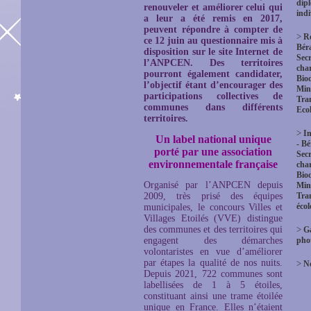
dip
renouveler et améliorer celui qui
indi
a leur a été remis en 2017,
peuvent répondre à compter de
>
R
ce 12 juin au questionnaire mis à
Bér
disposition sur le site Internet de
Secr
l’ANPCEN.
Des territoires
char
pourront également candidater,
Biod
l’objectif étant d’encourager des
Mini
participations collectives de
Tra
communes dans différents
Eco
territoires.
>
In
Un label national unique
- B
porté par une association
Secr
environnementale française
char
Biod
Organisé par l’ANPCEN depuis
Mini
2009, très prisé des équipes
Tra
éco
municipales, le concours Villes et
Villages Etoilés (VVE) distingue
des communes et des territoires qui
>
Ga
engagent des démarches
pho
volontaristes en vue d’améliorer
par étapes la qualité de nos nuits.
>
No
Depuis 2021, 722 communes sont
labellisées de 1 à 5 étoiles,
constituant ainsi une trame étoilée
unique en France. Elles n’étaient