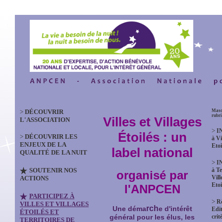
>
DÉCOUVRIR
Masq
rubr
Villes et Villages
L'ASSOCIATION
>
I
Étoilés : un
>
DÉCOUVRIR LES
à Vi
ENJEUX DE LA
Etoi
label national
QUALITÉ DE LA NUIT
>
I
SOUTENIR NOS
à Te
organisé par
Vill
ACTIONS
Etoi
l'ANPCEN
PARTICIPEZ À
>
R
VILLES ET VILLAGES
rch
Une déma
e d'intérêt
Edit
ÉTOILÉS ET
crit
général pour les élus, les
TERRITOIRES DE