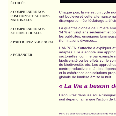
ÉTOILÉS
>
COMPRENDRE NOS
Chaque jour, la vie est un cycle no
POSITIONS ET ACTIONS
ont bouleversé cette alternance na
NATIONALES
disproportionnée l’éclairage artifici
La quantité globale de lumière ém
>
COMPRENDRE NOS
94 % en vingt ans seulement et pour
ACTIONS LOCALES
les publicités, enseignes lumineuse
illuminations diverses...
>
PARTICIPEZ VOUS AUSSI
!
L’ANPCEN s'attache à expliquer et 
adaptés. Elle a adopté une approch
>
ÉCHANGER
sectorielles, comme par exemple ne
biodiversité ou les effets sur le 
de biodiversité, etc. Les approches
contreproductives et à des dépense
et la cohérence des solutions propo
globale de lumière émise la nuit.
« La Vie a besoin d
Découvrez dans les sous-rubriques s
nuit dépend, ainsi que l'action de l
Merci de citer vos sources Anpcen lors de vos u