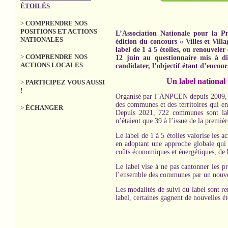
ÉTOILÉS
>
COMPRENDRE NOS
POSITIONS ET ACTIONS
L’Association Nationale pour la 
NATIONALES
édition du concours « Villes et Vil
label de 1 à 5 étoiles, ou renouvele
>
COMPRENDRE NOS
12 juin au questionnaire mis à d
ACTIONS LOCALES
candidater, l’objectif étant d’encour
Un label national
>
PARTICIPEZ VOUS AUSSI
!
Organisé par l’ANPCEN depuis 2009, tr
des communes et des territoires qui en
>
ÉCHANGER
Depuis 2021, 722 communes sont label
n’étaient que 39 à l’issue de la premiè
Le label de 1 à 5 étoiles valorise les 
en adoptant une approche globale qui p
coûts économiques et énergétiques, de b
Le label vise à ne pas cantonner les p
l’ensemble des communes par un nouve
Les modalités de suivi du label sont r
label, certaines gagnent de nouvelles é