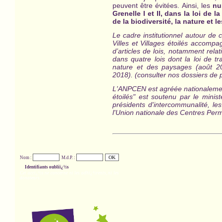
peuvent être évitées. Ainsi, les
nu
Grenelle I et II, dans la loi de
de la biodiversité, la nature et
Le cadre institutionnel autour de
Villes et Villages étoilés ac
compagn
d’articles de lois, notamment rela
dans quatre lois dont la loi de tr
nature et des paysages (août 20
2018). (consulter nos dossiers de 
L'ANPCEN est agréée nationalement p
étoilés" est
soutenu par le minist
présidents d'intercommunalité, le
l'Union nationale des Centres Perm
Nom :
M.d.P. :
Identifiants oubliï¿½s
Cet accï¿½s ne concerne ni les adhï¿½rents, ni les
donateurs