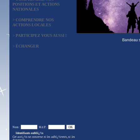
POSITIONS ET ACTIONS
NATIONALES
>
COMPRENDRE NOS
ACTIONS LOCALES
>
PARTICIPEZ VOUS AUSSI !
Bandeau s
>
ÉCHANGER
Nom :
M.d.P. :
Identifiants oubliï¿½s
Cet accï¿½s ne concerne ni les adhï¿½rents, ni les