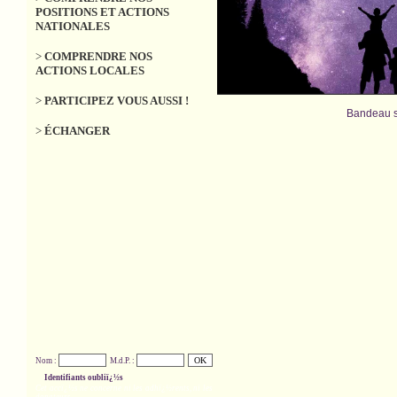
POSITIONS ET ACTIONS
NATIONALES
>
COMPRENDRE NOS
ACTIONS LOCALES
>
PARTICIPEZ VOUS AUSSI !
Bandeau s
>
ÉCHANGER
Nom :
M.d.P. :
Identifiants oubliï¿½s
Cet accï¿½s ne concerne ni les adhï¿½rents, ni les