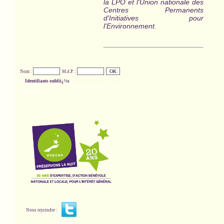
la LPO et l'Union nationale des
Centres Permanents
d'Initiatives pour
l'Environnement.
Nom :
M.d.P. :
Identifiants oubliï¿½s
Cet accï¿½s ne concerne ni les adhï¿½rents, ni les
donateurs
Nous rejoindre :