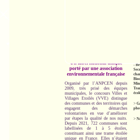
dip
renouveler et améliorer celui qui
indi
a leur a été remis en 2017,
peuvent répondre à compter de
>
R
ce 12 juin au questionnaire mis à
Bér
disposition sur le site Internet de
Secr
l’ANPCEN.
Des territoires
char
pourront également candidater,
Biod
l’objectif étant d’encourager des
Mini
participations collectives de
Tra
communes dans différents
Eco
territoires.
>
In
Un label national unique
- B
porté par une association
Secr
environnementale française
char
Biod
Organisé par l’ANPCEN depuis
Mini
2009, très prisé des équipes
Tra
éco
municipales, le concours Villes et
Villages Etoilés (VVE) distingue
des communes et des territoires qui
>
Ga
engagent des démarches
pho
volontaristes en vue d’améliorer
par étapes la qualité de nos nuits.
>
No
Depuis 2021, 722 communes sont
labellisées de 1 à 5 étoiles,
constituant ainsi une trame étoilée
unique en France. Elles n’étaient