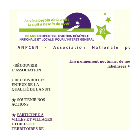
Environnement nocturne, de no
>
DÉCOUVRIR
Masq
labellisées 
rubr
Villes et Villages
L'ASSOCIATION
>
I
Étoilés : un
>
DÉCOUVRIR LES
à Vi
ENJEUX DE LA
Etoi
label national
QUALITÉ DE LA NUIT
>
I
SOUTENIR NOS
à Te
organisé par
Vill
ACTIONS
Etoi
l'ANPCEN
PARTICIPEZ À
>
R
VILLES ET VILLAGES
rch
Une déma
e d'intérêt
Edit
ÉTOILÉS ET
crit
général pour les élus, les
TERRITOIRES DE