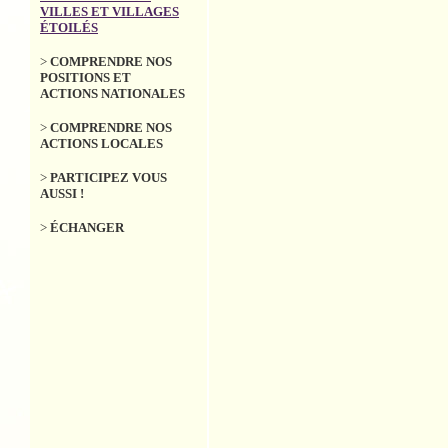
not
citoyens et pour la
VILLES ET VILLAGES
biodiversité, l'environnement
ÉTOILÉS
>
Pa
Edi
>
COMPRENDRE NOS
POSITIONS ET
>
(V
ACTIONS NATIONALES
Ale
parl
>
COMPRENDRE NOS
vill
ACTIONS LOCALES
>
(V
>
PARTICIPEZ VOUS
Tém
AUSSI !
d'él
com
labe
>
ÉCHANGER
>
Ré
l'éd
Juin 2024
202
L’Association Nationale pour la
>
Ca
Protection du Ciel et de
labe
l’Environnement Nocturnes
(ANPCEN) lance la nouvelle
>
Bi
édition du concours « Villes et
sur
Villages Etoilés ». Les communes
souhaitant déposer leur
>
P
candidature pour décrocher le
sign
label de 1 à 5 étoiles, ou