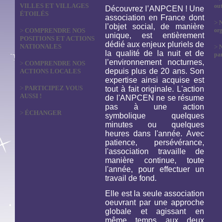
VILLES ET VILLAGES
out
Découvrez l’ANPCEN ! Une
ÉTOILÉS
association en France dont
>
N
l’objet social, de manière
>
COMPRENDRE NOS
org
unique, est entièrement
POSITIONS ET ACTIONS
dédié aux enjeux pluriels de
NATIONALES
>
la qualité de la nuit et de
par
l’environnement nocturnes,
>
COMPRENDRE NOS
depuis plus de 20 ans. Son
ACTIONS LOCALES
expertise ainsi acquise est
>
PARTICIPEZ VOUS
tout à fait originale. L'action
AUSSI !
de l'ANPCEN ne se résume
pas à une action
>
ÉCHANGER
symbolique quelques
minutes ou quelques
heures dans l'année. Avec
patience, persévérance,
l'association travaille de
manière continue, toute
l'année, pour effectuer un
travail de fond.
Elle est la seule association
oeuvrant par une approche
globale et agissant en
même temps aux deux