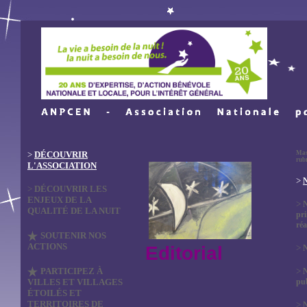
>
DÉCOUVRIR
Mas
rub
L'ASSOCIATION
>
N
>
DÉCOUVRIR LES
ENJEUX DE LA
>
QUALITÉ DE LA NUIT
pri
réa
SOUTENIR NOS
ACTIONS
Editorial
>
N
PARTICIPEZ À
>
VILLES ET VILLAGES
pub
ÉTOILÉS ET
TERRITOIRES DE
>
N