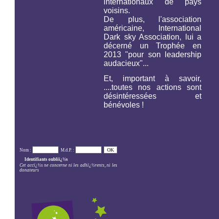
internationaux de pays
voisins.
De plus, l'association
américaine,
International
Dark sky Association,
lui a
décerné un Trophée en
2013 "pour son leadership
audacieux"...
Et, important à savoir,
....toutes nos actions sont
désintéressées et
bénévoles !
Nom :
M.d.P. :
Identifiants oubliï¿½s
Cet accï¿½s ne concerne ni les adhï¿½rents, ni les
donateurs