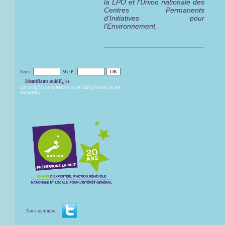
la LPO et l'Union nationale des
Centres Permanents
d'Initiatives pour
l'Environnement.
Nom :
M.d.P. :
Identifiants oubliï¿½s
Cet accï¿½s ne concerne ni les adhï¿½rents, ni les
donateurs
Nous rejoindre :