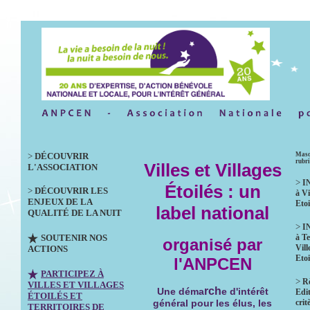
>
DÉCOUVRIR
Masq
rubr
Villes et Villages
L'ASSOCIATION
>
I
Étoilés : un
>
DÉCOUVRIR LES
à Vi
ENJEUX DE LA
Etoi
label national
QUALITÉ DE LA NUIT
>
I
SOUTENIR NOS
à Te
organisé par
Vill
ACTIONS
Etoi
l'ANPCEN
PARTICIPEZ À
>
R
VILLES ET VILLAGES
rch
Une déma
e d'intérêt
Edit
ÉTOILÉS ET
crit
général pour les élus, les
TERRITOIRES DE