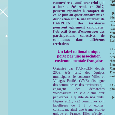
dip
renouveler et améliorer celui qui
indi
a leur a été remis en 2017,
peuvent répondre à compter de
>
R
ce 12 juin au questionnaire mis à
Bér
disposition sur le site Internet de
Secr
l’ANPCEN.
Des territoires
char
pourront également candidater,
Biod
l’objectif étant d’encourager des
Mini
participations collectives de
Tra
communes dans différents
Eco
territoires.
>
In
Un label national unique
- B
porté par une association
Secr
environnementale française
char
Biod
Organisé par l’ANPCEN depuis
Mini
2009, très prisé des équipes
Tra
éco
municipales, le concours Villes et
Villages Etoilés (VVE) distingue
des communes et des territoires qui
>
Ga
engagent des démarches
pho
volontaristes en vue d’améliorer
par étapes la qualité de nos nuits.
>
No
Depuis 2021, 722 communes sont
labellisées de 1 à 5 étoiles,
constituant ainsi une trame étoilée
unique en France. Elles n’étaient