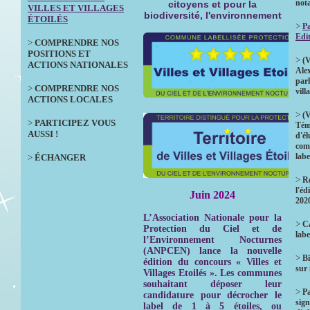
not
citoyens et pour la
VILLES ET VILLAGES
biodiversité, l'environnement
ÉTOILÉS
>
Pa
Edi
>
COMPRENDRE NOS
POSITIONS ET
>
(V
ACTIONS NATIONALES
Ale
parl
>
COMPRENDRE NOS
vill
ACTIONS LOCALES
>
(V
>
PARTICIPEZ VOUS
Tém
AUSSI !
d'él
com
labe
>
ÉCHANGER
>
Ré
l'éd
Juin 2024
202
L’Association Nationale pour la
>
Ca
Protection du Ciel et de
labe
l’Environnement Nocturnes
(ANPCEN) lance la nouvelle
>
Bi
édition du concours « Villes et
sur
Villages Etoilés ». Les communes
souhaitant déposer leur
>
P
candidature pour décrocher le
sign
label de 1 à 5 étoiles, ou